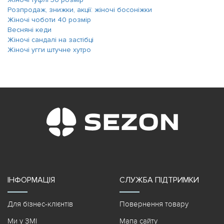
Розпродаж, знижки, акції: жіночі босоніжки
Жіночі чоботи 40 розмір
Весняні кеди
Жіночі сандалі на застібці
Жіночі угги штучне хутро
ІНФОРМАЦІЯ
СЛУЖБА ПІДТРИМКИ
Для бізнес-клієнтів
Повернення товару
Ми у ЗМІ
Мапа сайту