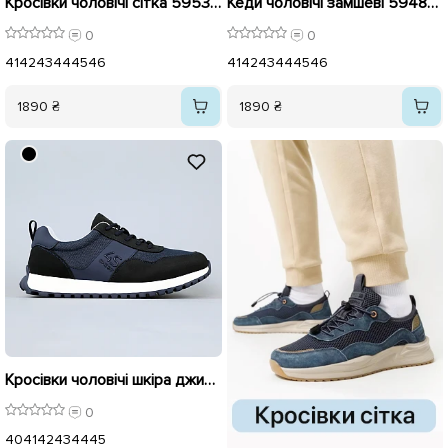
Кросівки чоловічі сітка 595396 Сіро-сині
Кеди чоловічі замшеві 594891 Сині
0
0
41
42
43
44
45
46
41
42
43
44
45
46
1890 ₴
1890 ₴
Кросівки чоловічі шкіра джинс 594775 Сині
0
40
41
42
43
44
45