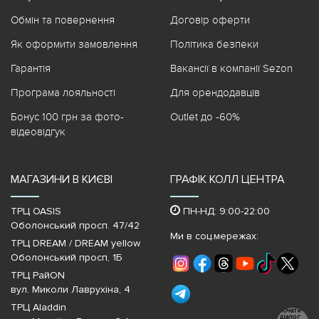
Обмін та повернення
Договір оферти
Як оформити замовлення
Політика безпеки
Гарантія
Вакансії в компанії Sezon
Програма лояльності
Для орендодавців
Бонус 100 грн за фото-
Outlet до -60%
відеовідгук
МАГАЗИНИ В КИЄВІ
ГРАФІК КОЛЛ ЦЕНТРА
ТРЦ OASIS
ПН-НД: 9:00-22:00
Оболонський просп. 47/42
Ми в соц.мережах:
ТРЦ DREAM / DREAM yellow
Оболонський просп, 1Б
ТРЦ РайON
вул. Миколи Лаврухіна, 4
ТРЦ Aladdin