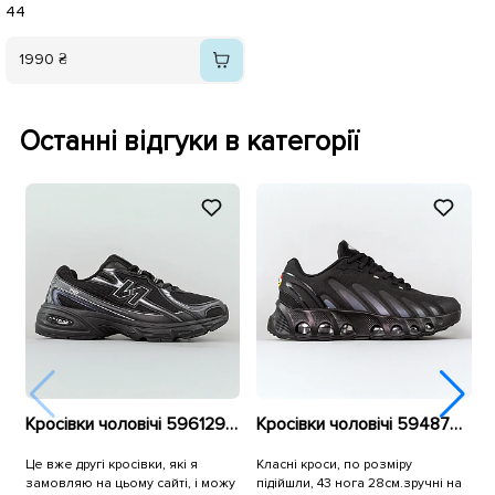
44
1990 ₴
Останні відгуки в категорії
Кросівки чоловічі 596129 Чорні
Кросівки чоловічі 594878 Чорні
Це вже другі кросівки, які я
Класні кроси, по розміру
К
замовляю на цьому сайті, і можу
підійшли, 43 нога 28см.зручні на
т