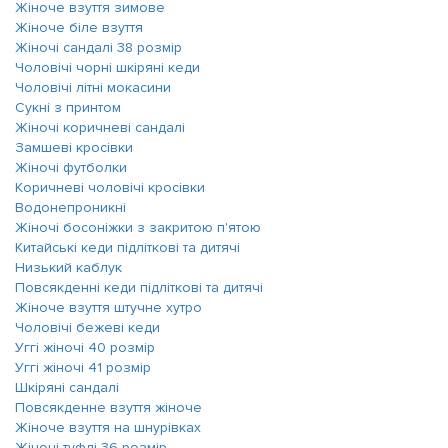
Жіноче взуття зимове
Жіноче біле взуття
Жіночі сандалі 38 розмір
Чоловічі чорні шкіряні кеди
Чоловічі літні мокасини
Сукні з принтом
Жіночі коричневі сандалі
Замшеві кросівки
Жіночі футболки
Коричневі чоловічі кросівки
Водонепроникні
Жіночі босоніжки з закритою п'ятою
Китайські кеди підліткові та дитячі
Низький каблук
Повсякденні кеди підліткові та дитячі
Жіноче взуття штучне хутро
Чоловічі бежеві кеди
Уггі жіночі 40 розмір
Уггі жіночі 41 розмір
Шкіряні сандалі
Повсякденне взуття жіноче
Жіноче взуття на шнурівках
Жіночі туфлі 36 розмір