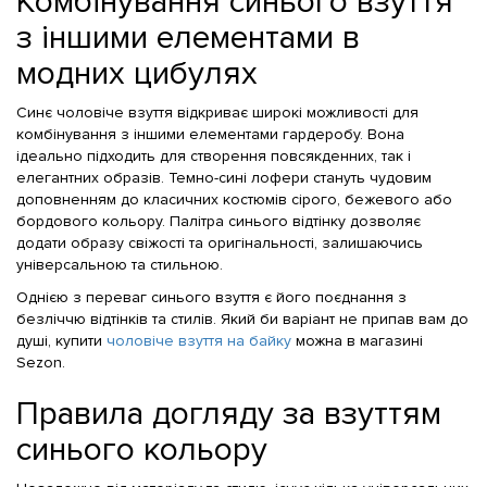
Комбінування синього взуття
з іншими елементами в
модних цибулях
Синє чоловіче взуття відкриває широкі можливості для
комбінування з іншими елементами гардеробу. Вона
ідеально підходить для створення повсякденних, так і
елегантних образів. Темно-сині лофери стануть чудовим
доповненням до класичних костюмів сірого, бежевого або
бордового кольору. Палітра синього відтінку дозволяє
додати образу свіжості та оригінальності, залишаючись
універсальною та стильною.
Однією з переваг синього взуття є його поєднання з
безліччю відтінків та стилів. Який би варіант не припав вам до
душі, купити
чоловіче взуття на байку
можна в магазині
Sezon.
Правила догляду за взуттям
синього кольору