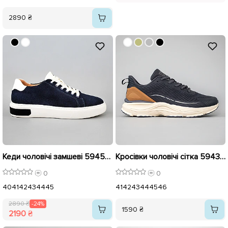
2890 ₴
Кеди чоловічі замшеві 594527 Темно-сині розпродаж
Кросівки чоловічі сітка 594393 Сині
0
0
40
41
42
43
44
45
41
42
43
44
45
46
2890 ₴
-24%
1590 ₴
2190 ₴