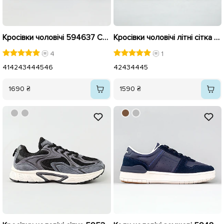
Кросівки чоловічі 594637 Сині
Кросівки чоловічі літні сітка 594373 Сині з коричневим
4
1
41
42
43
44
45
46
42
43
44
45
1690 ₴
1590 ₴