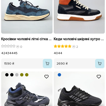
Кросівки чоловічі літні сітка 594375 Сині
Кеди чоловічі шкіряні хутро 589731 Темно-сині
0
2
42
43
44
45
40
44
1590 ₴
2690 ₴