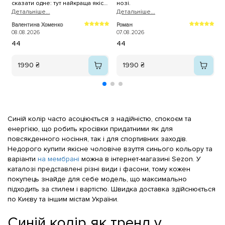
сказати одне: тут найкраща якість
нозі.
С
взуття, яку я коли-небудь
Детальнiше...
Детальнiше...
і
Д
зустрічала! Першою моєю
у
Валентина Хоменко
Роман
О
покупкою були білі літні тонкі
а
08.08.2026
07.08.2026
0
кросівки. І, незважаючи на те,
44
44
що вони досить тонкі,
тримаються просто ідеально! Я
дуже задоволена якістю.
1990 ₴
1990 ₴
Особливо хочу відзначити, що
на цьому сайті є чітка розмірна
сітка, дуже круті знижки на якісне
взуття і, найголовніше, — швидка
доставка! Після оформлення
замовлення (звичайно, залежно
Синій колір часто асоціюється з надійністю, спокоєм та
від того, коли саме його
енергією, що робить кросівки придатними як для
зроблено) вам телефонують, за
повсякденного носіння, так і для спортивних заходів.
необхідності консультують,
Недорого купити якісне чоловіче взуття синього кольору та
уточнюють, чи правильно ви
вказали всі дані та чи правильно
варіанти
на мембрані
можна в інтернет-магазині Sezon. У
обрали товар. А потім так само
каталозі представлені різні види і фасони, тому кожен
швидко відправляють
покупець знайде для себе модель, що максимально
замовлення. Я щиро дякую Вам
підходить за стилем і вартістю. Швидка доставка здійснюється
за вашу працю! Ви найкращі! ❤️
по Києву та іншим містам України.
Обов’язково буду замовляти у
вас ще! 🥰
Синій колір як тренд у