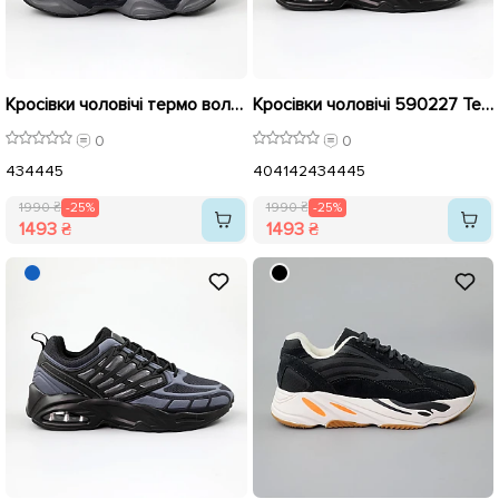
Кросівки чоловічі термо вологостійкі 590418 Сині розпродаж
Кросівки чоловічі 590227 Темно-сині розпродаж
0
0
43
44
45
40
41
42
43
44
45
1990 ₴
-25%
1990 ₴
-25%
1493 ₴
1493 ₴