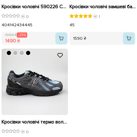
Кросівки чоловічі 590226 Сині розпродаж
Кросівки чоловічі замшеві байка 590411 Темно-сині
0
1
40
41
42
43
44
45
45
1990 ₴
-25%
1590 ₴
1490 ₴
Кросівки чоловічі термо вологостійкі 590195 Сірі сині
0