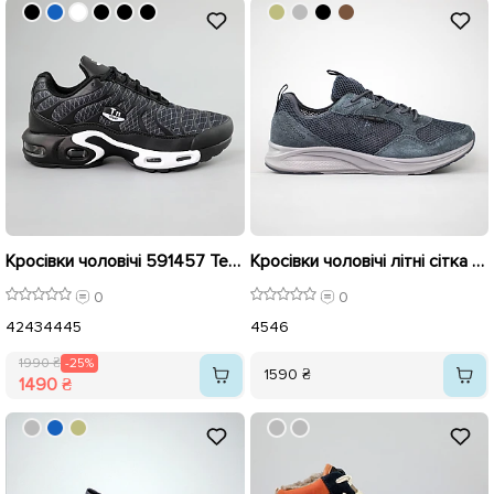
Кросівки чоловічі 591457 Темно-сині розпродаж
Кросівки чоловічі літні сітка 594386 Сині
0
0
42
43
44
45
45
46
1990 ₴
-25%
1590 ₴
1490 ₴