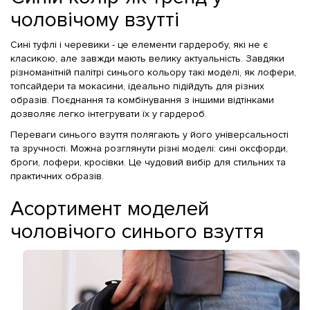
чоловічому взутті
Сині туфлі і черевики - це елементи гардеробу, які не є
класикою, але завжди мають велику актуальність. Завдяки
різноманітній палітрі синього кольору такі моделі, як лофери,
топсайдери та мокасини, ідеально підійдуть для різних
образів. Поєднання та комбінування з іншими відтінками
дозволяє легко інтегрувати їх у гардероб.
Переваги синього взуття полягають у його універсальності
та зручності. Можна розглянути різні моделі: сині оксфорди,
броги, лофери, кросівки. Це чудовий вибір для стильних та
практичних образів.
Асортимент моделей
чоловічого синього взуття