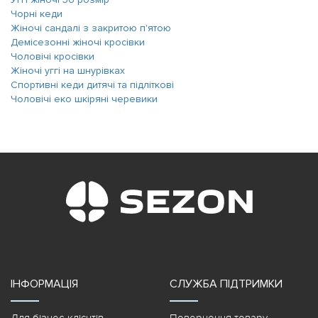
Чорні кеди
Жіночі сандалі з закритою п'ятою
Демісезонні жіночі кросівки
Чоловічі кросівки
Жіночі уггі на шнурівках
Спортивні кеди дитячі та підліткові
Чоловічі еко шкіряні черевики
ІНФОРМАЦІЯ
СЛУЖБА ПІДТРИМКИ