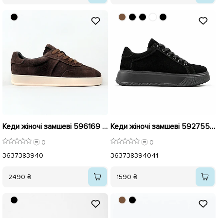
Кеди жіночі замшеві 596169 Коричневі
Кеди жіночі замшеві 592755 Чорні
0
0
36
37
38
39
40
36
37
38
39
40
41
2490 ₴
1590 ₴