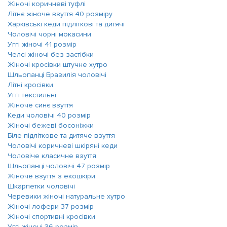
Жіночі коричневі туфлі
Літнє жіноче взуття 40 розміру
Харківські кеди підліткові та дитячі
Чоловічі чорні мокасини
Уггі жіночі 41 розмір
Челсі жіночі без застібки
Жіночі кросівки штучне хутро
Шльопанці Бразилія чоловічі
Літні кросівки
Уггі текстильні
Жіноче синє взуття
Кеди чоловічі 40 розмір
Жіночі бежеві босоніжки
Біле підліткове та дитяче взуття
Чоловічі коричневі шкіряні кеди
Чоловіче класичне взуття
Шльопанці чоловічі 47 розмір
Жіноче взуття з екошкіри
Шкарпетки чоловічі
Черевики жіночі натуральне хутро
Жіночі лофери 37 розмір
Жіночі спортивні кросівки
Уггі жіночі 36 розмір