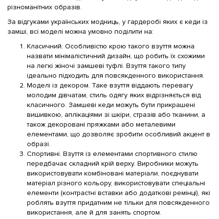
різноманітних образів.
За відгуками українських модниць, у гардеробі яких є кеди із
замші, всі моделі можна умовно поділити на:
Класичний. Особливістю крою такого взуття можна
назвати мінімалістичний дизайн, що робить їх схожими
на легкі жіночі замшеві туфлі. Взуття такого типу
ідеально підходить для повсякденного використання.
Моделі із декором. Таке взуття віддають перевагу
молодим дівчатам, стиль одягу яких відрізняється від
класичного. Замшеві кеди можуть бути прикрашені
вишивкою, аплікаціями зі шкіри, стразів або тканини, а
також декоровані пряжками або металевими
елементами, що дозволяє зробити особливий акцент в
образі.
Спортивні. Взуття із елементами спортивного стилю
передбачає складний крій верху. Виробники можуть
використовувати комбіновані матеріали, поєднувати
матеріал різного кольору, використовувати спеціальні
елементи (контрастні вставки або додаткові ремінці), які
роблять взуття придатним не тільки для повсякденного
використання, але й для занять спортом.