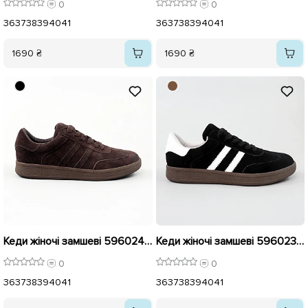
0
0
36
37
38
39
40
41
36
37
38
39
40
41
1690 ₴
1690 ₴
Кеди жіночі замшеві 596024 Шоколад
Кеди жіночі замшеві 596023 Чорні
0
0
36
37
38
39
40
41
36
37
38
39
40
41