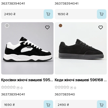
36
37
38
39
40
41
36
37
38
39
40
41
2490 ₴
1690 ₴
Кросівки жіночі замшеві 595973 Чорні
Кеди жіночі замшеві 596168 Чорні
0
0
36
37
38
39
40
41
36
37
38
39
40
1690 ₴
2490 ₴