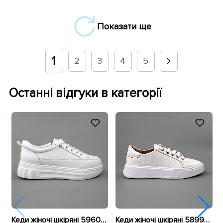
Показати ще
1
2
3
4
5
Останні відгуки в категорії
Кеди жіночі шкіряні 596010 Білі
Кеди жіночі шкіряні 589967 Білі