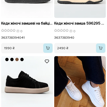
Кеди жіночі замшеві на байці 596051 Чорні
Кеди жіночі замша 596295 Чорний
0
0
36
37
38
39
40
41
36
37
38
39
40
1990 ₴
2490 ₴