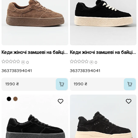
Кеди жіночі замшеві на байці 596053 Коричневі
Кеди жіночі замшеві на байці 596052 Чорні
0
0
36
37
38
39
40
41
36
37
38
39
40
41
1990 ₴
1990 ₴