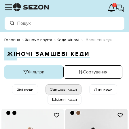
1
Головна
Жіноче взуття
Кеди жіночі
Замшеві кеди
ЖІНОЧІ ЗАМШЕВІ КЕДИ
Фільтри
Сортування
Білі кеди
Замшеві кеди
Літні кеди
Шкіряні кеди