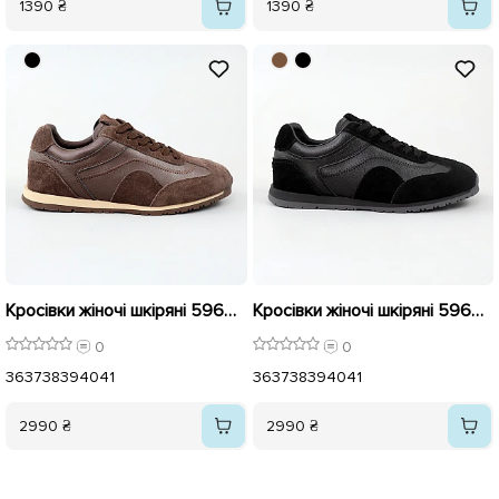
1390 ₴
1390 ₴
Кросівки жіночі шкіряні 596014 Коричневі
Кросівки жіночі шкіряні 596015 Чорні
0
0
36
37
38
39
40
41
36
37
38
39
40
41
2990 ₴
2990 ₴