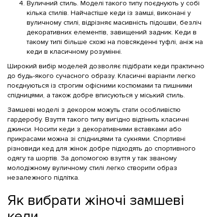
Вуличний стиль. Моделі такого типу поєднують у собі
кілька стилів. Найчастіше кеди із замші, виконані у
вуличному стилі, відрізняє масивність підошви, безліч
декоративних елементів, завищений задник. Кеди в
такому типі більше схожі на повсякденні туфлі, аніж на
кеди в класичному розумінні.
Широкий вибір моделей дозволяє підібрати кеди практично
до будь-якого сучасного образу. Класичні варіанти легко
поєднуються із строгим офісними костюмами та пишними
спідницями, а також добре вписуються у міський стиль.
Замшеві моделі з декором можуть стати особливістю
гардеробу. Взуття такого типу вигідно відтінить класичні
джинси. Носити кеди з декоративними вставками або
прикрасами можна зі спідницями та сукнями. Спортивні
різновиди кед для жінок добре підходять до спортивного
одягу та шортів. За допомогою взуття у так званому
молодіжному вуличному стилі легко створити образ
незалежного підлітка.
Як вибрати жіночі замшеві
кеди