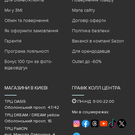
Для бізнес-клієнтів
Повернення товару
Ми у ЗМІ
Мапа сайту
Обмін та повернення
Договір оферти
Як оформити замовлення
Політика безпеки
Гарантія
Вакансії в компанії Sezon
Програма лояльності
Для орендодавців
Бонус 100 грн за фото-
Outlet до -60%
відеовідгук
МАГАЗИНИ В КИЄВІ
ГРАФІК КОЛЛ ЦЕНТРА
ТРЦ OASIS
ПН-НД: 9:00-22:00
Оболонський просп. 47/42
Ми в соц.мережах:
ТРЦ DREAM / DREAM yellow
Оболонський просп, 1Б
ТРЦ РайON
вул. Миколи Лаврухіна, 4