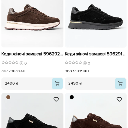
Кеди жіночі замшеві 596292 Коричневі
Кеди жіночі замшеві 596291 Чорні
0
0
36
37
38
39
40
36
37
38
39
40
2490 ₴
2490 ₴