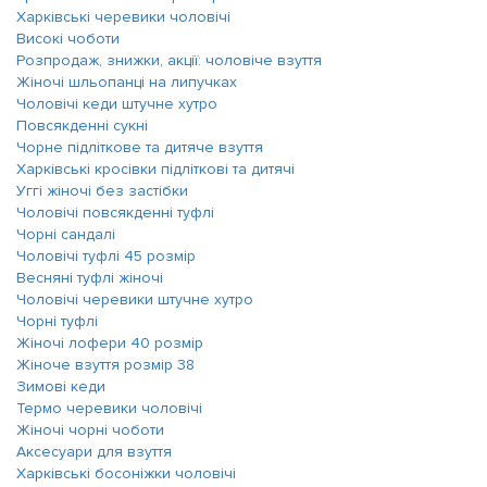
Харківські черевики чоловічі
Високі чоботи
Розпродаж, знижки, акції: чоловіче взуття
Жіночі шльопанці на липучках
Чоловічі кеди штучне хутро
Повсякденні сукні
Чорне підліткове та дитяче взуття
Харківські кросівки підліткові та дитячі
Уггі жіночі без застібки
Чоловічі повсякденні туфлі
Чорні сандалі
Чоловічі туфлі 45 розмір
Весняні туфлі жіночі
Чоловічі черевики штучне хутро
Чорні туфлі
Жіночі лофери 40 розмір
Жіноче взуття розмір 38
Зимові кеди
Термо черевики чоловічі
Жіночі чорні чоботи
Аксесуари для взуття
Харківські босоніжки чоловічі