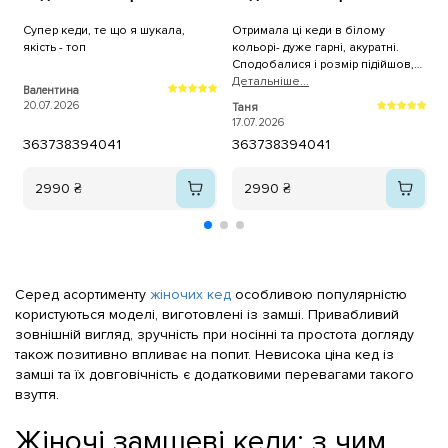
Супер кеди, те що я шукала,
Отримала ці кеди в білому
К
якість - топ
кольорі- дуже гарні, акуратні.
н
Сподобалися і розмір підійшов,
брала трішки більші. Дякую, як
Детальнiше...
Валентина
A
завжди за оперативну доставку!
20.07.2026
1
Таня
17.07.2026
36
37
38
39
40
41
36
37
38
39
40
41
2990 ₴
2990 ₴
Серед асортименту
жіночих кед
особливою популярністю
користуються моделі, виготовлені із замші. Привабливий
зовнішній вигляд, зручність при носінні та простота догляду
також позитивно впливає на попит. Невисока ціна кед із
замші та їх довговічність є додатковими перевагами такого
взуття.
Жіночі замшеві кеди: з чим