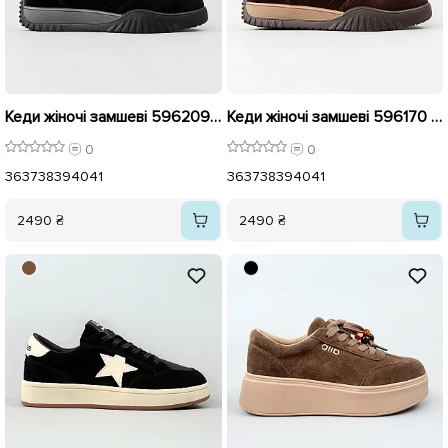
Кеди жіночі замшеві 596209 Чорні
Кеди жіночі замшеві 596170 Шоколад
0
0
36
37
38
39
40
41
36
37
38
39
40
41
2490 ₴
2490 ₴