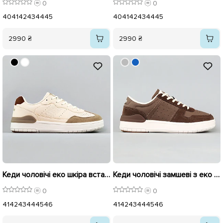
0
0
40
41
42
43
44
45
40
41
42
43
44
45
2990 ₴
2990 ₴
Кеди чоловічі еко шкіра вставка замш 594887 Бежеві
Кеди чоловічі замшеві з еко шкірою 594892 Шоколад
0
0
41
42
43
44
45
46
41
42
43
44
45
46