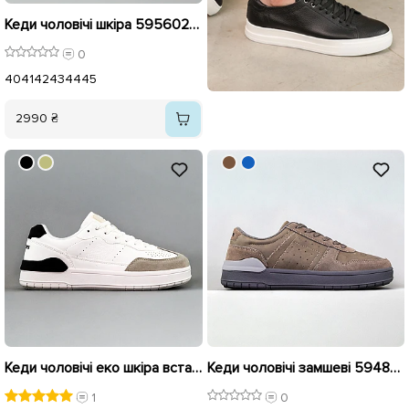
Кеди чоловічі шкіра 595602 Білі
0
40
41
42
43
44
45
2990 ₴
Кеди чоловічі еко шкіра вставка замш 594889 Білі
Кеди чоловічі замшеві 594890 Сірий
1
0