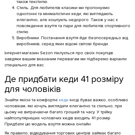
також текстилю.
Стиль. Для любителів класики ми пропонуємо
однотонні та мінімалістичні кеди, які виглядають
елегантно, але коштують недорого. Також у нас є
повсякденне взуття та пари для любителів спортивного
стилю.
Виробники. Постачання взуття йде безпосередньо від
виробників, серед яких відомі світові бренди.
Інтернет-магазин Sezon піклується про своїх покупців:
завдяки вашим вказаним перевагам ми підберемо варіанти
спеціально для вас.
Де придбати кеди 41 розміру
для чоловіків
Знайти якісні та комфортні
кеди
іноді буває важко, особливо
чоловікам, які хочуть виглядати елегантно та стильно, при
цьому не витрачаючи багато грошей та часу. У трійку
найпопулярніших чоловічих кедів входить 41 розмір.
Придбати цю модель взуття можна онлайн.
Як правило, відвідування торгових центрів займає багато