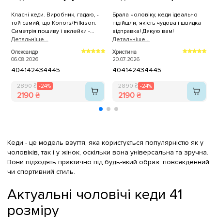
Класні кеди. Виробник, гадаю, -
Брала чоловіку, кеди ідеально
К
той самий, що Konors/Filkison.
підійшли, якість чудова і швидка
р
Симетрія пошиву і вклейки -
відправка! Дякую вам!
ч
ідеальна, 100% повномірні. Лише
Детальнiше...
Детальнiше...
п
Д
устілки раджу одразу замінити на
Олександр
Христина
К
анатомічні/пружні/меморі.
06.08.2026
20.07.2026
2
40
41
42
43
44
45
40
41
42
43
44
45
2890 ₴
-24%
2890 ₴
-24%
2190 ₴
2190 ₴
Кеди - це модель взуття, яка користується популярністю як у
чоловіків, так і у жінок, оскільки вона універсальна та зручна.
Вони підходять практично під будь-який образ: повсякденний
чи спортивний стиль.
Актуальні чоловічі кеди 41
розміру