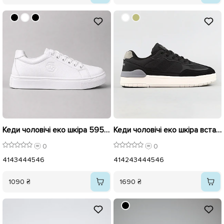
Кеди чоловічі еко шкіра 595766 Білі
Кеди чоловічі еко шкіра вставка замш 594888 Чорні
0
0
41
43
44
45
46
41
42
43
44
45
46
1090 ₴
1690 ₴