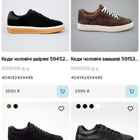
Кеди чоловічі шкіряні 594528 Чорні
Кеди чоловічі замшеві 591539 Коричневі
0
0
40
41
42
43
44
45
40
41
42
43
44
45
2590 ₴
2990 ₴