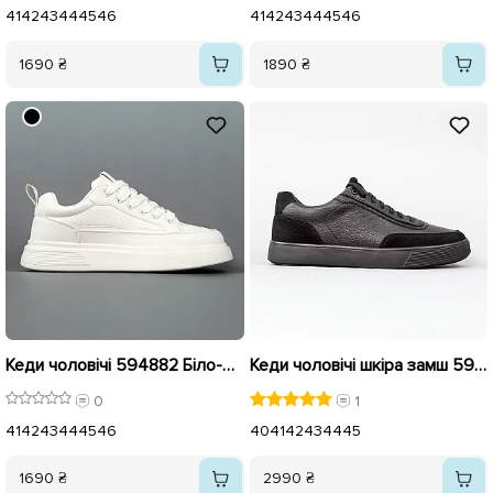
41
42
43
44
45
46
41
42
43
44
45
46
1690 ₴
1890 ₴
Кеди чоловічі 594882 Біло-молочні
Кеди чоловічі шкіра замш 595600 Чорні
0
1
41
42
43
44
45
46
40
41
42
43
44
45
1690 ₴
2990 ₴