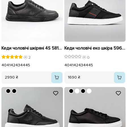
Кеди чоловічі шкіряні 4S 581934 Чорні
Кеди чоловічі еко шкіра 596178 Чорні
2
0
40
41
42
43
44
45
40
41
42
43
44
45
2990 ₴
1690 ₴