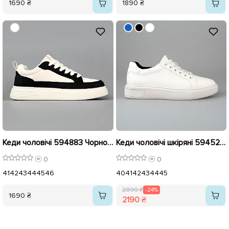
1690 ₴
1890 ₴
Кеди чоловічі 594883 Чорно-білі
Кеди чоловічі шкіряні 594525 Білі розпродаж
0
0
41
42
43
44
45
46
40
41
42
43
44
45
2890 ₴
-24%
1690 ₴
2190 ₴