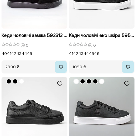
Кеди чоловічі замша 592313 Чорні
Кеди чоловічі еко шкіра 595875 Чорні
0
0
40
41
42
43
44
45
41
42
43
44
45
46
2990 ₴
1090 ₴