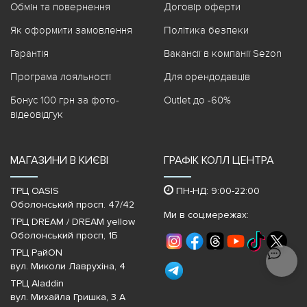
Обмін та повернення
Договір оферти
Як оформити замовлення
Політика безпеки
Гарантія
Вакансії в компанії Sezon
Програма лояльності
Для орендодавців
Бонус 100 грн за фото-
Outlet до -60%
відеовідгук
МАГАЗИНИ В КИЄВІ
ГРАФІК КОЛЛ ЦЕНТРА
ТРЦ OASIS
ПН-НД: 9:00-22:00
Оболонський просп. 47/42
Ми в соц.мережах:
ТРЦ DREAM / DREAM yellow
Оболонський просп, 1Б
ТРЦ РайON
вул. Миколи Лаврухіна, 4
ТРЦ Aladdin
вул. Михайла Гришка, 3 А