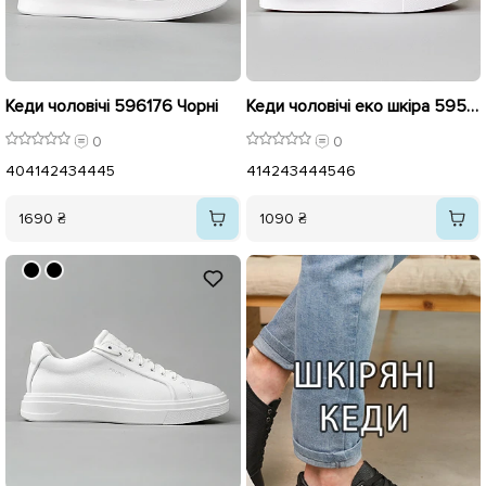
Кеди чоловічі 596176 Чорні
Кеди чоловічі еко шкіра 595763 Чорні
0
0
40
41
42
43
44
45
41
42
43
44
45
46
1690 ₴
1090 ₴