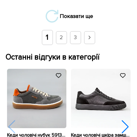
Показати ще
1
2
3
Останні відгуки в категорії
Кеди чоловічі нубук 591350 Сірі
Кеди чоловічі шкіра замш 595600 Чорні