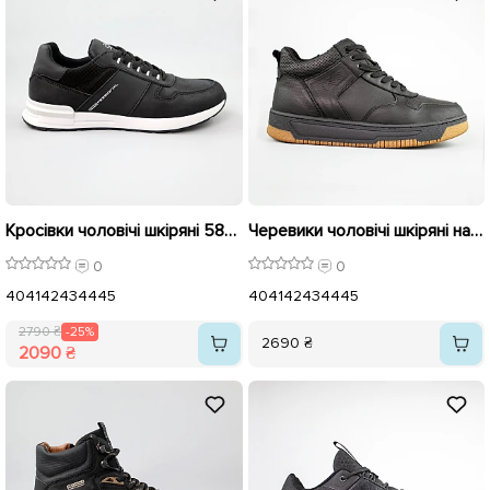
Кросівки чоловічі шкіряні 589523 Чорні розпродаж
Черевики чоловічі шкіряні на хутрі 593025 Чорні
0
0
40
41
42
43
44
45
40
41
42
43
44
45
2790 ₴
-25%
2690 ₴
2090 ₴