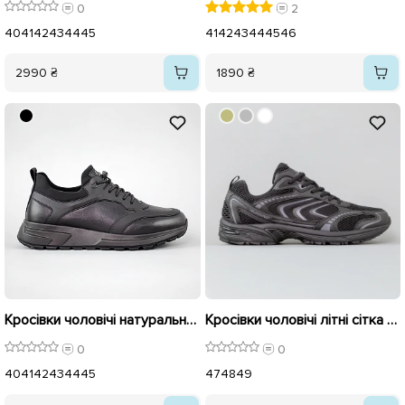
0
2
40
41
42
43
44
45
41
42
43
44
45
46
2990 ₴
1890 ₴
Кросівки чоловічі натуральна шкіра 594536 Чорні
Кросівки чоловічі літні сітка великі 595203 Чорні
0
0
40
41
42
43
44
45
47
48
49