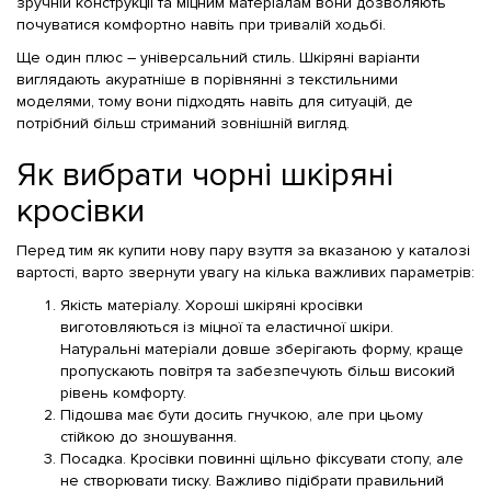
зручній конструкції та міцним матеріалам вони дозволяють
почуватися комфортно навіть при тривалій ходьбі.
Ще один плюс – універсальний стиль. Шкіряні варіанти
виглядають акуратніше в порівнянні з текстильними
моделями, тому вони підходять навіть для ситуацій, де
потрібний більш стриманий зовнішній вигляд.
Як вибрати чорні шкіряні
кросівки
Перед тим як купити нову пару взуття за вказаною у каталозі
вартості, варто звернути увагу на кілька важливих параметрів:
Якість матеріалу. Хороші шкіряні кросівки
виготовляються із міцної та еластичної шкіри.
Натуральні матеріали довше зберігають форму, краще
пропускають повітря та забезпечують більш високий
рівень комфорту.
Підошва має бути досить гнучкою, але при цьому
стійкою до зношування.
Посадка. Кросівки повинні щільно фіксувати стопу, але
не створювати тиску. Важливо підібрати правильний