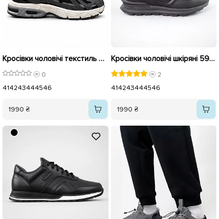
Кросівки чоловічі текстиль 596156 Чорні
Кросівки чоловічі шкіряні 592894 Чорні
0
2
41
42
43
44
45
46
41
42
43
44
45
46
1990 ₴
1990 ₴