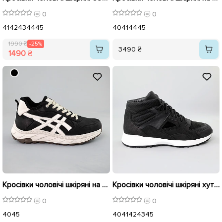
0
0
41
42
43
44
45
40
41
44
45
1990 ₴
-25%
3490 ₴
1490 ₴
Кросівки чоловічі шкіряні на хутрі 592394 Чорні
Кросівки чоловічі шкіряні хутро 591101 Чорні
0
0
40
45
40
41
42
43
45