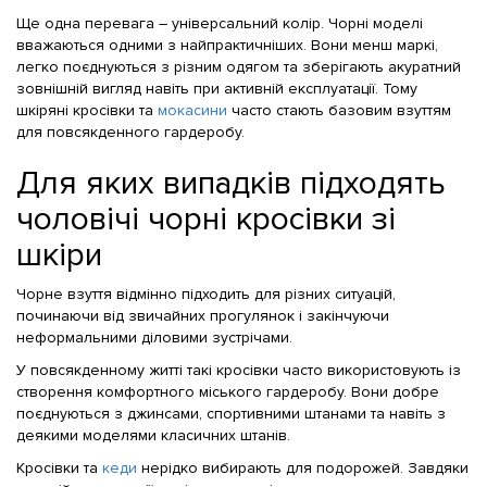
Ще одна перевага – універсальний колір. Чорні моделі
вважаються одними з найпрактичніших. Вони менш маркі,
легко поєднуються з різним одягом та зберігають акуратний
зовнішній вигляд навіть при активній експлуатації. Тому
шкіряні кросівки та
мокасини
часто стають базовим взуттям
для повсякденного гардеробу.
Для яких випадків підходять
чоловічі чорні кросівки зі
шкіри
Чорне взуття відмінно підходить для різних ситуацій,
починаючи від звичайних прогулянок і закінчуючи
неформальними діловими зустрічами.
У повсякденному житті такі кросівки часто використовують із
створення комфортного міського гардеробу. Вони добре
поєднуються з джинсами, спортивними штанами та навіть з
деякими моделями класичних штанів.
Кросівки та
кеди
нерідко вибирають для подорожей. Завдяки