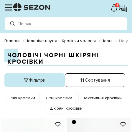
1
Головна
Чоловіче взуття
Кросівки чоловічі
Чорні
Натур
ЧОЛОВІЧІ ЧОРНІ ШКІРЯНІ
КРОСІВКИ
Фільтри
Сортування
Білі кросівки
Літні кросівки
Текстильні кросівки
Шкіряні кросівки