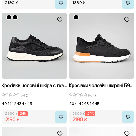
3190 ₴
1890 ₴
Кросівки чоловічі шкіра сітка 594534 Чорні розпродаж
Кросівки чоловічі шкіряні 594535 Чорні розпродаж
0
0
40
41
42
43
44
45
40
41
42
43
44
45
2890 ₴
-24%
2890 ₴
-24%
2190 ₴
2190 ₴