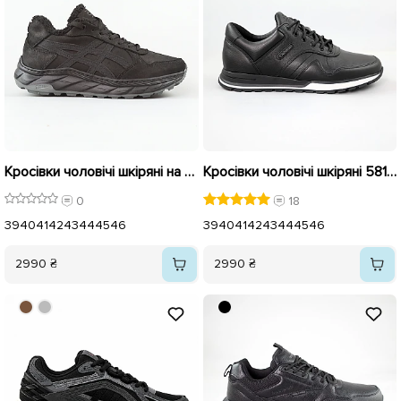
Кросівки чоловічі шкіряні на хутрі 596112 Чорні
Кросівки чоловічі шкіряні 581623 Чорні
0
18
39
40
41
42
43
44
45
46
39
40
41
42
43
44
45
46
2990 ₴
2990 ₴