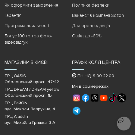
Як оформити замовлення
Політика безпеки
Гарантія
Вакансії в компанії Sezon
Програма лояльності
Для орендодавців
Бонус 100 грн за фото-
Outlet до -60%
відеовідгук
МАГАЗИНИ В КИЄВІ
ГРАФІК КОЛЛ ЦЕНТРА
ТРЦ OASIS
ПН-НД: 9:00-22:00
Оболонський просп. 47/42
Ми в соц.мережах:
ТРЦ DREAM / DREAM yellow
Оболонський просп, 1Б
ТРЦ РайON
вул. Миколи Лаврухіна, 4
ТРЦ Aladdin
вул. Михайла Гришка, 3 А