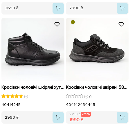
2690 ₴
2990 ₴
Кросівки чоловічі шкіряні хутро 590273 Чорні
Кросівки чоловічі шкіряні 589922 Чорні розпродаж
1
0
40
41
42
45
40
41
42
43
44
45
2790 ₴
-29%
2990 ₴
1990 ₴