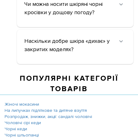
Чи можна носити шкіряні чорні
кросівки у дощову погоду?
Наскільки добре шкіра «дихає» у
закритих моделях?
ПОПУЛЯРНІ КАТЕГОРІЇ
ТОВАРІВ
Жіночі мокасини
На липучках підліткове та дитяче взуття
Розпродаж, знижки, акції: сандалі чоловічі
Чоловічі сірі кеди
Чорні кеди
Чорні шльопанці