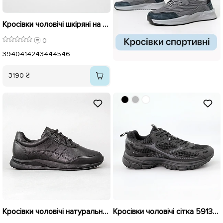
Кросівки чоловічі шкіряні на флісі 595604 Чорні
0
39
40
41
42
43
44
45
46
3190 ₴
Кросівки чоловічі натуральна шкіра 595603 Чорні
Кросівки чоловічі сітка 591326 Чорні