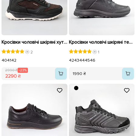
Кросівки чоловічі шкіряні хутро 590431 Чорні коричневі розпродаж
Кросівки чоловічі шкіряні термо 593421 Чорні
2
1
40
41
42
42
43
44
45
46
2990 ₴
-23%
1990 ₴
2290 ₴