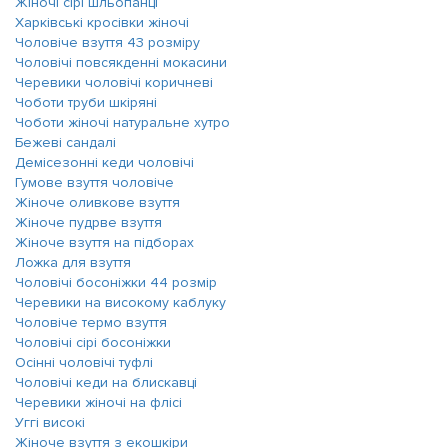
Жіночі сірі шльопанці
Харківські кросівки жіночі
Чоловіче взуття 43 розміру
Чоловічі повсякденні мокасини
Черевики чоловічі коричневі
Чоботи труби шкіряні
Чоботи жіночі натуральне хутро
Бежеві сандалі
Демісезонні кеди чоловічі
Гумове взуття чоловіче
Жіноче оливкове взуття
Жіноче пудрве взуття
Жіноче взуття на підборах
Ложка для взуття
Чоловічі босоніжки 44 розмір
Черевики на високому каблуку
Чоловіче термо взуття
Чоловічі сірі босоніжки
Осінні чоловічі туфлі
Чоловічі кеди на блискавці
Черевики жіночі на флісі
Уггі високі
Жіноче взуття з екошкіри