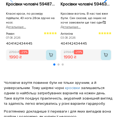
Кросівки чоловічі 594878 Чорні
Кросівки чоловічі 594637 Сині
Класні кроси, по розміру
Кросівки вогонь. В нас такі вже
підійшли, 43 нога 28см.зручні на
були. Син сказав, що інших не
нозі.
хоче замовили ще такі одні🥰
Детальнiше...
Детальнiше...
Д
Роман
Антоніна
А
м
07.08.2026
03.08.2026
0
40
41
42
43
44
45
40
41
42
43
44
45
п
а
2790 ₴
-29%
2790 ₴
-29%
1990 ₴
1990 ₴
Чоловіче взуття повинне бути не тільки зручним, а й
універсальним. Тому шкіряні чорні
кросівки
залишаються
одним із найбільш затребуваних варіантів на кожен день.
Таке взуття поєднує практичність, акуратний зовнішній вигляд
та здатність легко вписуватись у різні варіанти гардеробу.
Розглянемо докладніше її переваги і для яких випадків вона
підійде і розповімо, як купити її недорого.