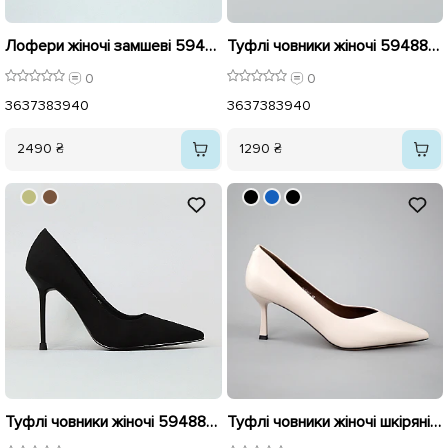
Лофери жіночі замшеві 594323 Бежеві
Туфлі човники жіночі 594885 Бежеві
0
0
36
37
38
39
40
36
37
38
39
40
2490 ₴
1290 ₴
Туфлі човники жіночі 594884 Чорні
Туфлі човники жіночі шкіряні 594209 Бежеві