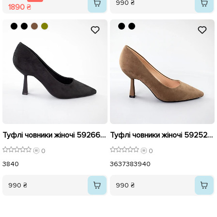
990 ₴
1890 ₴
Туфлі човники жіночі 592662 Чорні
Туфлі човники жіночі 592522 Хакі
0
0
38
40
36
37
38
39
40
990 ₴
990 ₴