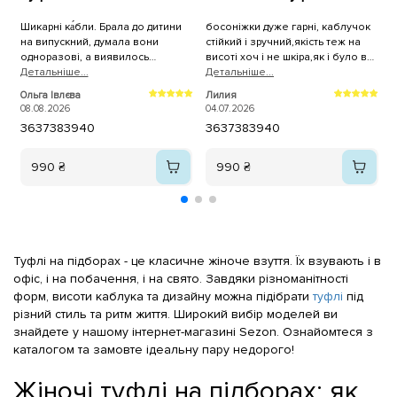
Шикарні ка́бли. Брала до дитини
босоніжки дуже гарні, каблучок
Д
на випускний, думала вони
стійкий і зручний,якість теж на
ш
одноразові, а виявилось
висоті хоч і не шкіра,як і було в
неубіваємі. Зручні, не хитаються
Детальнiше...
описі сказано.Все прийшло дуже
Детальнiше...
А
хоча висока шпилька, на устілці
швидко.Дуже вам
2
Ольга Івлєва
Лилия
"подушечки" тож зручно та м'яко
вдячна.Рекомендую, не
08.08.2026
04.07.2026
ходити, +ціна! Рекомендую!
пошкодуєте 👍❤️
36
37
38
39
40
36
37
38
39
40
990 ₴
990 ₴
Туфлі на підборах - це класичне жіноче взуття. Їх взувають і в
офіс, і на побачення, і на свято. Завдяки різноманітності
форм, висоти каблука та дизайну можна підібрати
туфлі
під
різний стиль та ритм життя. Широкий вибір моделей ви
знайдете у нашому інтернет-магазині Sezon. Ознайомтеся з
каталогом та замовте ідеальну пару недорого!
Жіночі туфлі на підборах: як