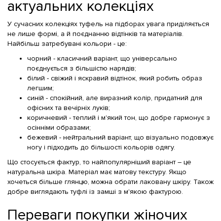
актуальних колекціях
У сучасних колекціях туфель на підборах увага приділяється
не лише формі, а й поєднанню відтінків та матеріалів.
Найбільш затребувані кольори - це:
чорний - класичний варіант, що універсально
поєднується з більшістю нарядів;
білий - свіжий і яскравий відтінок, який робить образ
легшим;
синій - спокійний, але виразний колір, придатний для
офісних та вечірніх луків;
коричневий - теплий і м'який тон, що добре гармонує з
осінніми образами;
бежевий - нейтральний варіант, що візуально подовжує
ногу і підходить до більшості кольорів одягу.
Що стосується фактур, то найпопулярніший варіант – це
натуральна шкіра. Матеріал має матову текстуру. Якщо
хочеться більше глянцю, можна обрати лаковану шкіру. Також
добре виглядають туфлі із замші з м'якою фактурою.
Переваги покупки жіночих