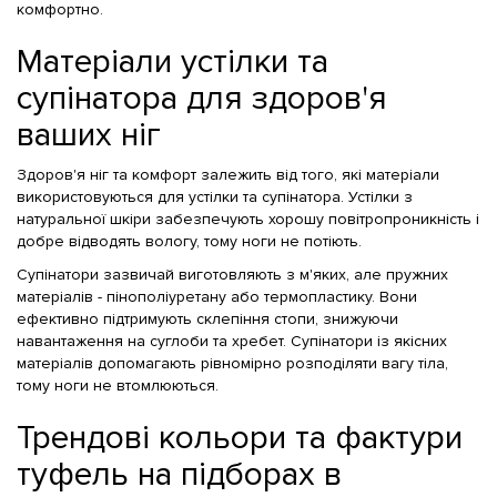
комфортно.
Матеріали устілки та
супінатора для здоров'я
ваших ніг
Здоров'я ніг та комфорт залежить від того, які матеріали
використовуються для устілки та супінатора. Устілки з
натуральної шкіри забезпечують хорошу повітропроникність і
добре відводять вологу, тому ноги не потіють.
Супінатори зазвичай виготовляють з м'яких, але пружних
матеріалів - пінополіуретану або термопластику. Вони
ефективно підтримують склепіння стопи, знижуючи
навантаження на суглоби та хребет. Супінатори із якісних
матеріалів допомагають рівномірно розподіляти вагу тіла,
тому ноги не втомлюються.
Трендові кольори та фактури
туфель на підборах в