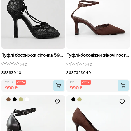
Туфлі босоніжки сіточка 595609 Чорні розпродаж
Туфлі-босоніжки жіночі гострий носок 594612 Коричневі розпродаж
0
0
36
38
39
40
36
37
38
39
40
1290 ₴
-23%
1290 ₴
-23%
990 ₴
990 ₴