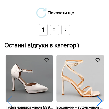
Показати ще
1
2
Останні відгуки в категорії
Туфлі човники жіночі 589908 Білі
Босоніжки - туфлі жіночі 595924 Бежеві