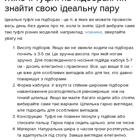
знайти свою ідеальну пару
Ідеальні туфлі на підборах - це ті, в яких ви можете провести
весь день без думок про те, коли їх зняти. Щоб вибрати саме
такі туфлі різних моделей, наприклад,
човники
, звертайте
увагу на:
Висоту підборів. Якщо ви не звикли ходити на підборах,
почніть з 3-5 см. Це зручна висота, при якій ногам
зручно. Для повсякденного носіння підійде каблук 5-7
см - досить елегантно і практично. Все, що вище 8 см, -
це вже для особливих випадків або для тих, хто давно
товаришує з підборами.
Форма каблука. У взутті із стійким широким підбором
навантаження розподіляється рівномірніше, ніж на
тонкій шпильці. Якщо ви маєте багато ходити або стояти,
вибирайте саме такі варіанти. Шпилька гарно виглядає,
але підходить для особливих випадків.
Конструкцію. Туфлі не повинні тиснути у підйомі або
стискати пальці. Гарна пара сидить щільно, але не тисне.
Матеріал. Натуральна шкіра з часом трохи розтягується
та адаптується під стопу. Замша виглядає елегантно,