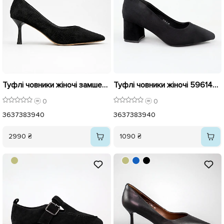
Туфлі човники жіночі замшеві 596290 Чорні
Туфлі човники жіночі 596146 Чорні
0
0
36
37
38
39
40
36
37
38
39
40
2990 ₴
1090 ₴