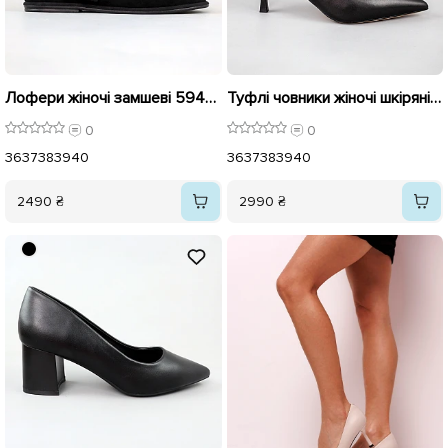
Лофери жіночі замшеві 594322 Чорні
Туфлі човники жіночі шкіряні 594208 Чорні
0
0
36
37
38
39
40
36
37
38
39
40
2490 ₴
2990 ₴