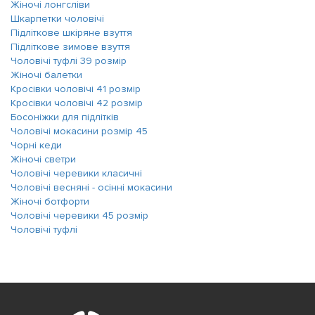
Жіночі лонгсліви
Шкарпетки чоловічі
Підліткове шкіряне взуття
Підліткове зимове взуття
Чоловічі туфлі 39 розмір
Жіночі балетки
Кросівки чоловічі 41 розмір
Кросівки чоловічі 42 розмір
Босоніжки для підлітків
Чоловічі мокасини розмір 45
Чорні кеди
Жіночі светри
Чоловічі черевики класичні
Чоловічі весняні - осінні мокасини
Жіночі ботфорти
Чоловічі черевики 45 розмір
Чоловічі туфлі