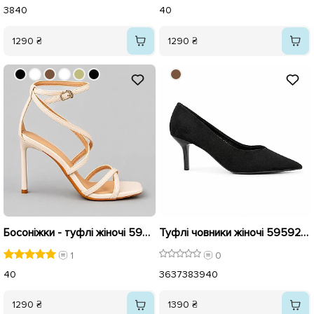
38
40
40
1290 ₴
1290 ₴
Босоніжки - туфлі жіночі 595924 Бежеві
Туфлі човники жіночі 595921 Чорні
1
0
40
36
37
38
39
40
1290 ₴
1390 ₴