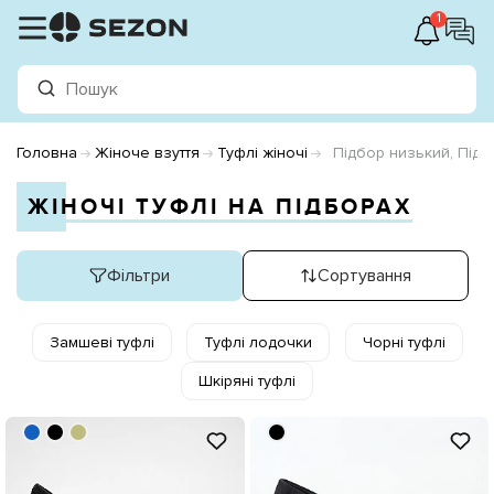
1
Головна
Жіноче взуття
Туфлі жіночі
Підбор низький, Підб
ЖІНОЧІ ТУФЛІ НА ПІДБОРАХ
Фільтри
Сортування
Замшеві туфлі
Туфлі лодочки
Чорні туфлі
Шкіряні туфлі