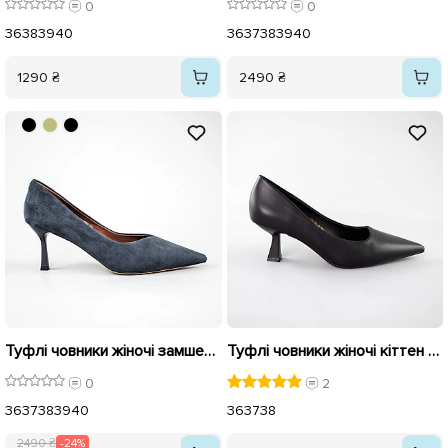
0
0
36
38
39
40
36
37
38
39
40
1290 ₴
2490 ₴
Туфлі човники жіночі замшеві 594213 Сині розпродаж
Туфлі човники жіночі кіттен 592520 Чорні
0
2
36
37
38
39
40
36
37
38
2490 ₴
-24%