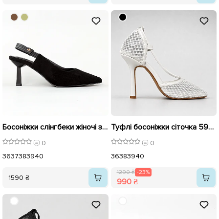
Босоніжки слінгбеки жіночі замшеві 595440 Чорні
Туфлі босоніжки сіточка 595610 Білі розпродаж
0
0
36
37
38
39
40
36
38
39
40
1290 ₴
-23%
1590 ₴
990 ₴