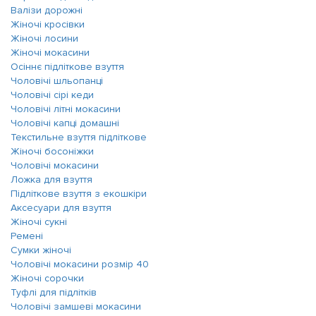
Валізи дорожні
Жіночі кросівки
Жіночі лосини
Жіночі мокасини
Осіннє підліткове взуття
Чоловічі шльопанці
Чоловічі сірі кеди
Чоловічі літні мокасини
Чоловічі капці домашні
Текстильне взуття підліткове
Жіночі босоніжки
Чоловічі мокасини
Ложка для взуття
Підліткове взуття з екошкіри
Аксесуари для взуття
Жіночі сукні
Ремені
Сумки жіночі
Чоловічі мокасини розмір 40
Жіночі сорочки
Туфлі для підлітків
Чоловічі замшеві мокасини