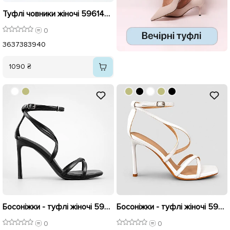
Туфлі човники жіночі 596145 Чорні
0
36
37
38
39
40
1090 ₴
Босоніжки - туфлі жіночі 595988 Чорні
Босоніжки - туфлі жіночі 595923 Білі
0
0