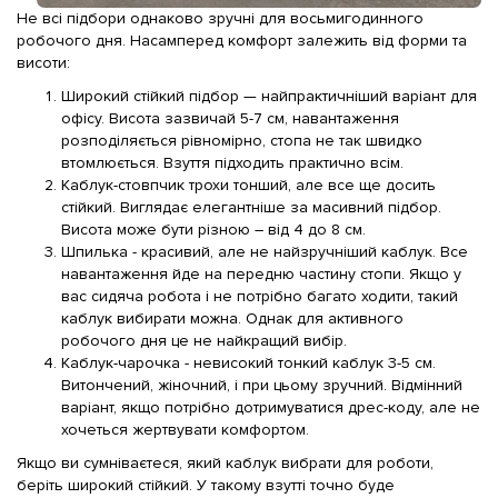
Не всі підбори однаково зручні для восьмигодинного
робочого дня. Насамперед комфорт залежить від форми та
висоти:
Широкий стійкий підбор — найпрактичніший варіант для
офісу. Висота зазвичай 5-7 см, навантаження
розподіляється рівномірно, стопа не так швидко
втомлюється. Взуття підходить практично всім.
Каблук-стовпчик трохи тонший, але все ще досить
стійкий. Виглядає елегантніше за масивний підбор.
Висота може бути різною – від 4 до 8 см.
Шпилька - красивий, але не найзручніший каблук. Все
навантаження йде на передню частину стопи. Якщо у
вас сидяча робота і не потрібно багато ходити, такий
каблук вибирати можна. Однак для активного
робочого дня це не найкращий вибір.
Каблук-чарочка - невисокий тонкий каблук 3-5 см.
Витончений, жіночний, і при цьому зручний. Відмінний
варіант, якщо потрібно дотримуватися дрес-коду, але не
хочеться жертвувати комфортом.
Якщо ви сумніваєтеся, який каблук вибрати для роботи,
беріть широкий стійкий. У такому взутті точно буде