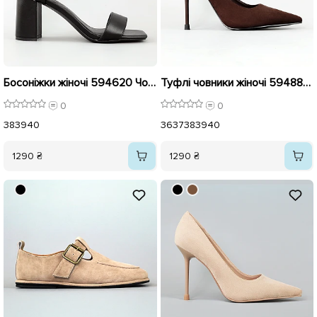
Босоніжки жіночі 594620 Чорні
Туфлі човники жіночі 594886 Коричневі
0
0
38
39
40
36
37
38
39
40
1290 ₴
1290 ₴