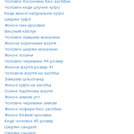
Чоловічі босоніжки без застібки
Чоловічі кеди штучне хутро
Кеди жіночі натуральне хутро
Шкіряні туфлі
Жіночі сині кросівки
Високий каблук
Чоловічі замшеві мокасини
Жіноче коричневе взуття
Чоловічі шкіряні мокасини
Жіночі лосини
Чоловічі черевики 44 розмір
Жіноче взуття розмір 41
Чоловіче взуття на застібці
Замшеві шльопанці
Жіночі туфлі на застібці
Осіннє підліткове взуття
Жіночі зимові уггі
Чоловічі черевики зимові
Жіночі лофери без застібки
Жіночі бежеві кросівки
Кеди чоловічі 45 розмір
Шкіряні сандалії
Шкіряні сандалі