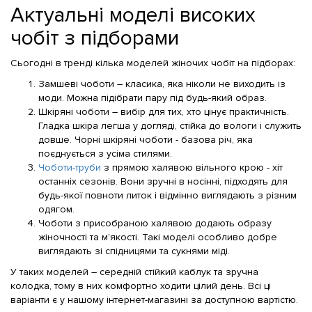
Актуальні моделі високих
чобіт з підборами
Сьогодні в тренді кілька моделей жіночих чобіт на підборах:
Замшеві чоботи – класика, яка ніколи не виходить із
моди. Можна підібрати пару під будь-який образ.
Шкіряні чоботи – вибір для тих, хто цінує практичність.
Гладка шкіра легша у догляді, стійка до вологи і служить
довше. Чорні шкіряні чоботи - базова річ, яка
поєднується з усіма стилями.
Чоботи-труби
з прямою халявою вільного крою - хіт
останніх сезонів. Вони зручні в носінні, підходять для
будь-якої повноти литок і відмінно виглядають з різним
одягом.
Чоботи з присобраною халявою додають образу
жіночності та м'якості. Такі моделі особливо добре
виглядають зі спідницями та сукнями міді.
У таких моделей – середній стійкий каблук та зручна
колодка, тому в них комфортно ходити цілий день. Всі ці
варіанти є у нашому інтернет-магазині за доступною вартістю.