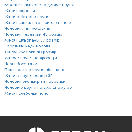
Бежеве підліткове та дитяче взуття
Жіночі сорочки
Жіноче бежеве взуття
Жіночі сандалі з закритою п'ятою
Чоловічі літні мокасини
Чоловічі черевики 43 розмір
Жіночі шльопанці 37 розмір
Спортивні кеди чоловічі
Жіночі кросівки 40 розмір
Жіноче взуття перфорація
Чорні босоніжки
Повсякденне взуття підліткове
Жіноче взуття розмір 35
Чоловічі еко шкіряні черевики
Чоловіче взуття натуральне хутро
Жіночі футболки поло