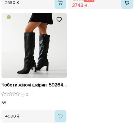
2590 ₴
3743 ₴
Чоботи жіночі шкіряні 592649 Чорні
0
35
4990 ₴