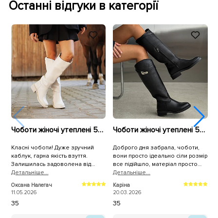
Останні відгуки в категорії
Чоботи жіночі утеплені 590331 Молочні
Чоботи жіночі утеплені 594297 Чорні
Класні чоботи! Дуже зручний
Доброго дня забрала, чоботи,
У
каблук, гарна якість взуття.
вони просто ідеально сіли розмір
г
Залишилась задоволена від
все підійшло, матеріал просто
с
покупки на всі 100%. Дякую!
Детальнiше...
вау, а доставка була
Детальнiше...
п
Д
максимально швидкою, дуже вам
Оксана Налегач
Каріна
О
дякую 🙏🫂
11.05.2026
20.03.2026
2
35
35