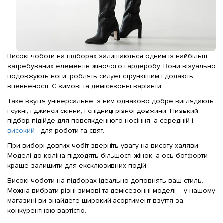
Високі чоботи на підборах залишаються одним із найбільш
затребуваних елементів жіночого гардеробу. Вони візуально
подовжують ноги, роблять силует стрункішим і додають
впевненості. Є зимові та демісезонні варіанти.
Таке взуття універсальне: з ним однаково добре виглядають
і сукні, і джинси скінни, і спідниці різної довжини. Низький
підбор підійде для повсякденного носіння, а середній і
високий
- для роботи та свят.
При виборі довгих чобіт зверніть увагу на висоту халяви.
Моделі до коліна підходять більшості жінок, а ось ботфорти
краще залишити для ексклюзивних подій.
Високі чоботи на підборах ідеально доповнять ваш стиль.
Можна вибрати різні зимові та демісезонні моделі – у нашому
магазині ви знайдете широкий асортимент взуття за
конкурентною вартістю.