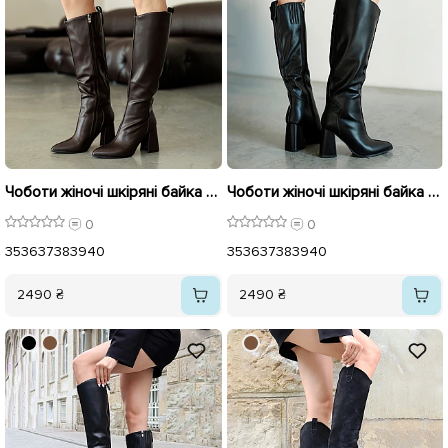
Чоботи жіночі шкіряні байка хутро 595855 Коричневі
Чоботи жіночі шкіряні байка хутро 595854 Чорні
0
0
35
36
37
38
39
40
35
36
37
38
39
40
2490 ₴
2490 ₴