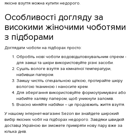
якісне взуття можна купити недорого.
Особливості догляду за
високими жіночими чоботями
з підборами
Доглядати чоботи на підборах просто:
Обробіть нові чоботи водовідштовхувальним спреєм -
для замші та шкіри використовуйте різні засоби.
Сушіть вологе взуття за кімнатної температури,
набивши папером.
Замшу чистіть спеціальною щіткою, протирайте шкіру
вологою тканиною і наносите крем.
Для зберігання використовуйте формоутримувачі або
набийте халяву папером, щоб уникнути заломів.
Вчасно міняйте набійки – це продовжить життя взуття.
У нашому інтернет-магазині Sezon ви знайдете широкий
вибір якісних чобіт на підборах недорого. Завдяки швидкій
доставці Україною ви зможете приміряти нову пару вже за
кілька днів.