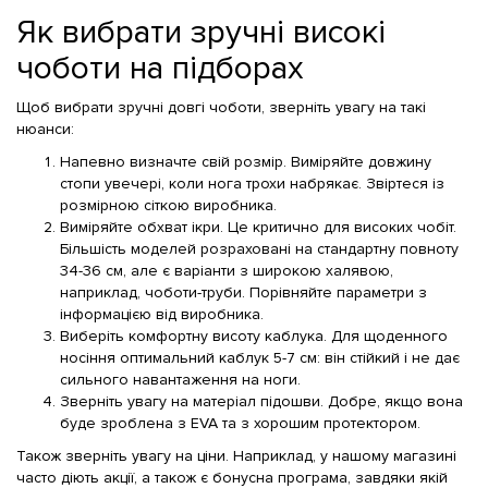
Як вибрати зручні високі
чоботи на підборах
Щоб вибрати зручні довгі чоботи, зверніть увагу на такі
нюанси:
Напевно визначте свій розмір. Виміряйте довжину
стопи увечері, коли нога трохи набрякає. Звіртеся із
розмірною сіткою виробника.
Виміряйте обхват ікри. Це критично для високих чобіт.
Більшість моделей розраховані на стандартну повноту
34-36 см, але є варіанти з широкою халявою,
наприклад, чоботи-труби. Порівняйте параметри з
інформацією від виробника.
Виберіть комфортну висоту каблука. Для щоденного
носіння оптимальний каблук 5-7 см: він стійкий і не дає
сильного навантаження на ноги.
Зверніть увагу на матеріал підошви. Добре, якщо вона
буде зроблена з EVA та з хорошим протектором.
Також зверніть увагу на ціни. Наприклад, у нашому магазині
часто діють акції, а також є бонусна програма, завдяки якій