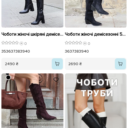
Чоботи жіночі шкіряні демісезонні 595853 Чорні
Чоботи жіночі демісезонні 595948 Чорні
0
0
35
36
37
38
39
40
36
37
38
39
40
2490 ₴
2690 ₴