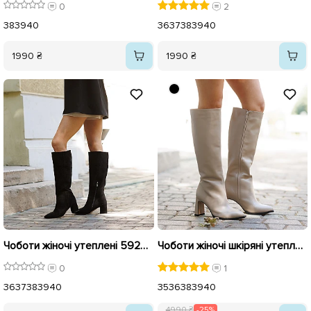
0
2
38
39
40
36
37
38
39
40
1990 ₴
1990 ₴
Чоботи жіночі утеплені 592947 Чорні
Чоботи жіночі шкіряні утеплені 592648 Бежеві розпродаж
0
1
36
37
38
39
40
35
36
38
39
40
4990 ₴
-25%