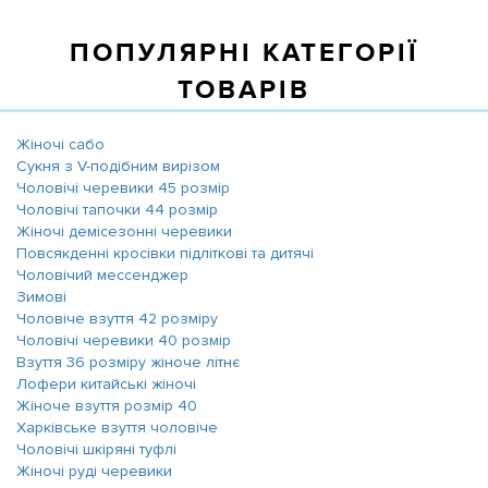
ПОПУЛЯРНІ КАТЕГОРІЇ
ТОВАРІВ
Жіночі сабо
Сукня з V-подібним вирізом
Чоловічі черевики 45 розмір
Чоловічі тапочки 44 розмір
Жіночі демісезонні черевики
Повсякденні кросівки підліткові та дитячі
Чоловічий мессенджер
Зимові
Чоловіче взуття 42 розміру
Чоловічі черевики 40 розмір
Взуття 36 розміру жіноче літнє
Лофери китайські жіночі
Жіноче взуття розмір 40
Харківське взуття чоловіче
Чоловічі шкіряні туфлі
Жіночі руді черевики