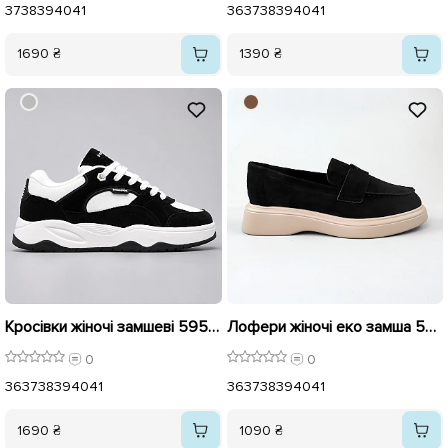
37
38
39
40
41
36
37
38
39
40
41
1690 ₴
1390 ₴
Кросівки жіночі замшеві 595973 Чорні
Лофери жіночі еко замша 596143 Чорні
0
0
36
37
38
39
40
41
36
37
38
39
40
41
1690 ₴
1090 ₴