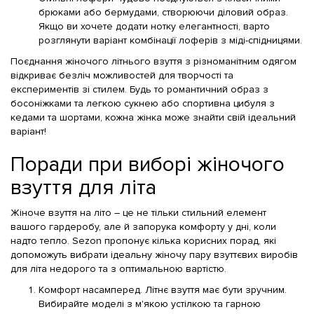
брюками або бермудами, створюючи діловий образ.
Якщо ви хочете додати нотку елегантності, варто
розглянути варіант комбінації лоферів з міді-спідницями.
Поєднання жіночого літнього взуття з різноманітним одягом
відкриває безліч можливостей для творчості та
експериментів зі стилем. Будь то романтичний образ з
босоніжками та легкою сукнею або спортивна цибуля з
кедами та шортами, кожна жінка може знайти свій ідеальний
варіант!
Поради при виборі жіночого
взуття для літа
Жіноче взуття на літо – це не тільки стильний елемент
вашого гардеробу, але й запорука комфорту у дні, коли
надто тепло. Sezon пропонує кілька корисних порад, які
допоможуть вибрати ідеальну жіночу пару взуттєвих виробів
для літа недорого та з оптимальною вартістю.
Комфорт насамперед. Літнє взуття має бути зручним.
Вибирайте моделі з м'якою устілкою та гарною