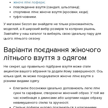
жіночі літні лофери
;
повсякденне взуття (сандалі, шльопанці);
спортивне літнє жіноче взуття (кросівки, кеди);
туфлі-човники.
У магазині Sezon ви знайдете не тільки різноманітність
моделей, а й широкий вибір розмірів та колірних рішень.
Завітайте у наш каталог та виберіть свою ідеальну пару для
цього літнього сезону.
Варіанти поєднання жіночого
літнього взуття з одягом
Не секрет, що правильно підібране взуття може стати
акцентом вашого вбрання та додати йому завершеності. Ось
кілька ідей, як може поєднуватися жіноче літнє взуття з
різними видами одягу.
Елегантні босоніжки ідеально доповнюють легкі літні
сукні та сарафани, створюючи жіночний образ. У той же
час комбінація з джинсами або шортами надає образу
невимушеного стилю та зручності.
Стильні лофери чудово поєднуються з класичними