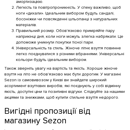
амортизацією.
Легкість та повітропроникність. У спеку важливо, щоб
ноги «дихали». Ідеальним вибором будуть сандалі,
босоніжки чи повсякденні шльопанці з натуральних
матеріалів.
Правильний розмір. Обов'язково приміряйте пару
наприкінці дня, коли ноги можуть злегка набрякати. Це
допоможе уникнути покупки тісної пари.
Універсальність та стиль. Жіноче літнє взуття повинне
легко поєднуватися з різними вбраннями. Універсальні
кольори будуть ідеальним вибором.
Також зверніть увагу на вартість та якість. Хороше жіноче
взуття на літо не обов'язково має бути дорогим. У магазині
Sezon із самовивозом у Києві ви знайдете широкий
асортимент взуттєвих виробів, які поєднують у собі відмінну
якість, доступні ціни та позитивні відгуки. Слідкуйте за нашими
акціями та знижками, щоб купити стильне взуття недорого.
Вигідні пропозиції від
магазину Sezon