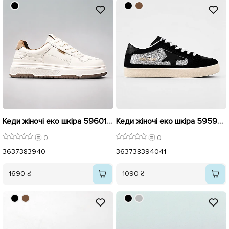
Кеди жіночі еко шкіра 596011 Бежеві
Кеди жіночі еко шкіра 595980 Чорні з сірими сріблястками
0
0
36
37
38
39
40
36
37
38
39
40
41
1690 ₴
1090 ₴