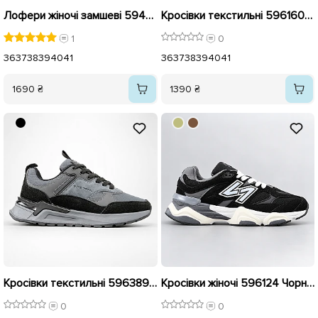
Лофери жіночі замшеві 594056 Коричневі
Кросівки текстильні 596160 Чорні
1
0
36
37
38
39
40
41
36
37
38
39
40
41
1690 ₴
1390 ₴
Кросівки текстильні 596389 Сірі
Кросівки жіночі 596124 Чорний
0
0