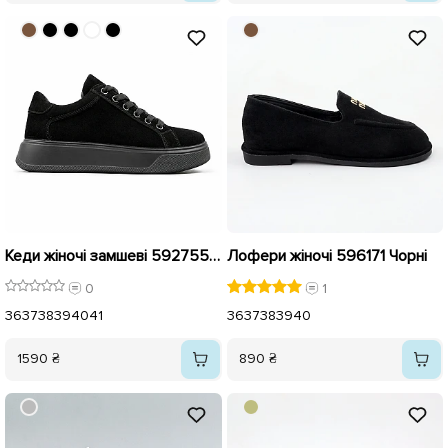
Кеди жіночі замшеві 592755 Чорні
Лофери жіночі 596171 Чорні
0
1
36
37
38
39
40
41
36
37
38
39
40
1590 ₴
890 ₴