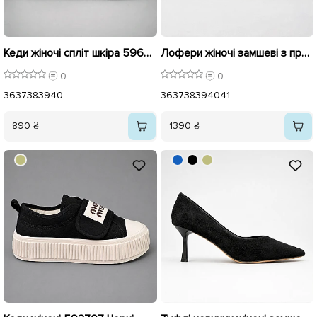
Кеди жіночі спліт шкіра 596536 Білі
Лофери жіночі замшеві з прикрасами 595991 Бежеві
0
0
36
37
38
39
40
36
37
38
39
40
41
890 ₴
1390 ₴