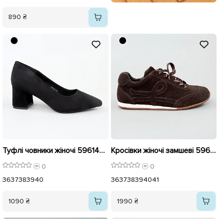
890 ₴
Туфлі човники жіночі 596146 Чорні
Кросівки жіночі замшеві 596119 Коричневі
0
0
36
37
38
39
40
36
37
38
39
40
41
1090 ₴
1990 ₴