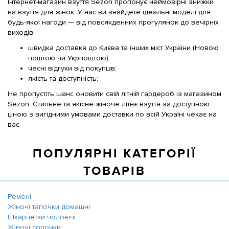
Інтернет-магазин взуття Sezon пропонує неймовірні знижки
на взуття для жінок. У нас ви знайдете ідеальні моделі для
будь-якої нагоди — від повсякденних прогулянок до вечірніх
виходів.
швидка доставка до Києва та інших міст України (Новою
поштою чи Укрпоштою);
чесні відгуки від покупців;
якість та доступність;
Не пропустіть шанс оновити свій літній гардероб із магазином
Sezon. Стильне та якісне жіноче літнє взуття за доступною
ціною з вигідними умовами доставки по всій Україні чекає на
вас.
ПОПУЛЯРНІ КАТЕГОРІЇ
ТОВАРІВ
Ремені
Жіночі тапочки домашні
Шкарпетки чоловічі
Жіночі сорочки