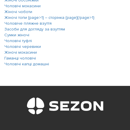
Жіночі босоніжки
Чоловічі мокасини
Жіночі чоботи
Жіночі топи {page>1} ― сторінка {page}{/page>1}
Чоловіче пляжне взуття
Засоби для догляду за взуттям
Сумки жіночі
Чоловічі туфлі
Чоловічі черевики
Жіночі мокасини
Гаманці чоловічі
Чоловічі капці домашні