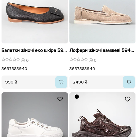
Балетки жіночі еко шкіра 595928 Чорні
Лофери жіночі замшеві 594325 Бежеві
0
0
36
37
38
39
40
36
37
38
39
40
990 ₴
2490 ₴