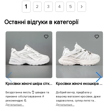
1
2
3
4
5
Останні відгуки в категорії
Кросівки жіночі шкіра сітка 594681 Білі
Кросівки жіночі екошкіра сітка 595293 Білі
Бездоганна якість 👌 швидке та
Добрий вечір, придбала у
В
приємне обслуговування 🤌
вашому магазині кросівки, дуже
п
рекомендую 💪
задоволена, супер легкі та
Детальнiше...
зручні, а для чоловіка крокси, він
Детальнiше...