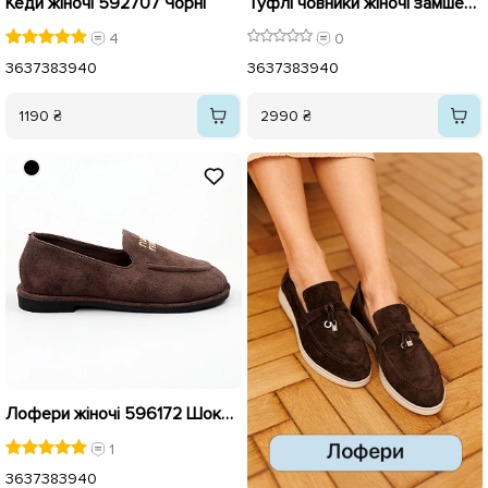
Кеди жіночі 592707 Чорні
Туфлі човники жіночі замшеві 596290 Чорні
4
0
36
37
38
39
40
36
37
38
39
40
1190 ₴
2990 ₴
Лофери жіночі 596172 Шоколад
1
36
37
38
39
40