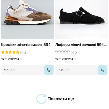
Кросівки жіночі замшеві 594329 Бежеві
Лофери жіночі замшеві 594322 Чорні
3
0
36
37
38
39
40
36
37
38
39
40
1590 ₴
2490 ₴
Показати ще