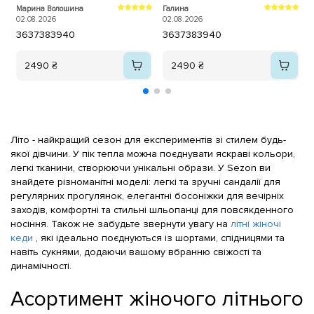
теж задоволений. Дякуємо.
2
Марина Волошина
Галина
02.08.2026
02.08.2026
36
37
38
39
40
36
37
38
39
40
2490 ₴
2490 ₴
Літо - найкращий сезон для експериментів зі стилем будь-
якої дівчини. У пік тепла можна поєднувати яскраві кольори,
легкі тканини, створюючи унікальні образи. У Sezon ви
знайдете різноманітні моделі: легкі та зручні сандалії для
регулярних прогулянок, елегантні босоніжки для вечірніх
заходів, комфортні та стильні шльопанці для повсякденного
носіння. Також не забудьте звернути увагу на
літні жіночі
кеди
, які ідеально поєднуються із шортами, спідницями та
навіть сукнями, додаючи вашому вбранню свіжості та
динамічності.
Асортимент жіночого літнього