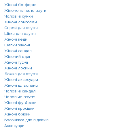
Жіночі ботфорти
Жіноче пляжне взуття
Чоловічі сумки
Жіночі лонгсліви
Спрей для взуття
Щітка для взуття
Жіночі кеди
Шапки жіночі
Жіночі сандалі
Жіночий одяг
Жіночі туфлі
Жіночі лосини
Ложка для взуття
Жіночі аксесуари
Жіночі шльопанці
Чоловічі сандалі
Чоловіче взуття
Жіночі футболки
Жіночі кросівки
Жіночі брюки
Босоніжки для підлітків
Аксесуари