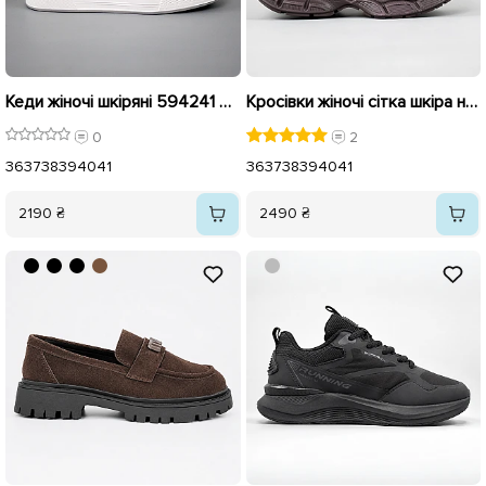
Кеди жіночі шкіряні 594241 Білі
Кросівки жіночі сітка шкіра на широкій підошві 594057 Коричневі
0
2
36
37
38
39
40
41
36
37
38
39
40
41
2190 ₴
2490 ₴