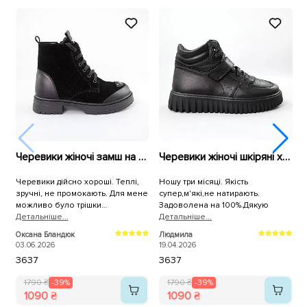
Черевики жіночі замш на хутрі 592699 Чорні
Черевики жіночі шкіряні хутро 591097 Чорні
Черевики дійсно хороші. Теплі,
Ношу три місяці. Якість
зручні, не промокають. Для мене
супер,м'які,не натирають.
ч
можливо було трішки
Задоволена на 100%.Дякую
ч
слизьковаті.
Детальнiше...
Детальнiше...
н
Д
в
Оксана Бландюк
Людмила
С
ч
03.06.2026
19.04.2026
0
36
37
36
37
п
1790 ₴
-39%
1790 ₴
-39%
1090 ₴
1090 ₴