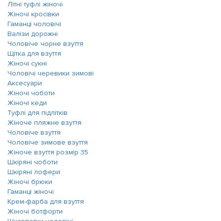
Літні туфлі жіночі
Жіночі кросівки
Гаманці чоловічі
Валізи дорожні
Чоловіче чорне взуття
Щітка для взуття
Жіночі сукні
Чоловічі черевики зимові
Аксесуари
Жіночі чоботи
Жіночі кеди
Туфлі для підлітків
Жіноче пляжне взуття
Чоловіче взуття
Чоловіче зимове взуття
Жіноче взуття розмір 35
Шкіряні чоботи
Шкіряні лофери
Жіночі брюки
Гаманці жіночі
Крем-фарба для взуття
Жіночі ботфорти