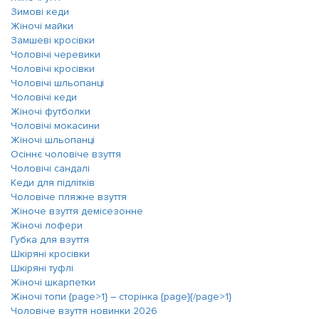
Зимові кеди
Жіночі майки
Замшеві кросівки
Чоловічі черевики
Чоловічі кросівки
Чоловічі шльопанці
Чоловічі кеди
Жіночі футболки
Чоловічі мокасини
Жіночі шльопанці
Осіннє чоловіче взуття
Чоловічі сандалі
Кеди для підлітків
Чоловіче пляжне взуття
Жіноче взуття демісезонне
Жіночі лофери
Губка для взуття
Шкіряні кросівки
Шкіряні туфлі
Жіночі шкарпетки
Жіночі топи {page>1} ― сторінка {page}{/page>1}
Чоловіче взуття новинки 2026