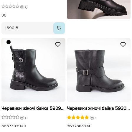
0
36
1690 ₴
Черевики жіночі байка 592937 Чорні розпродаж
Черевики жіночі байка 593042 Чорні
0
1
36
37
38
39
40
36
37
38
39
40