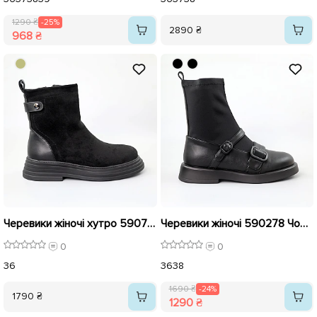
1290 ₴
-25%
2890 ₴
968 ₴
Черевики жіночі хутро 590715 Чорні
Черевики жіночі 590278 Чорні розпродаж
0
0
36
36
38
1690 ₴
-24%
1790 ₴
1290 ₴