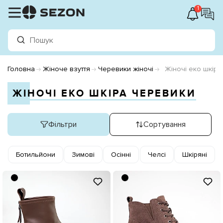
1
Головна
Жіноче взуття
Черевики жіночі
Жіночі еко шкір
ЖІНОЧІ ЕКО ШКІРА ЧЕРЕВИКИ
Фільтри
Сортування
Ботильйони
Зимові
Осінні
Челсі
Шкіряні