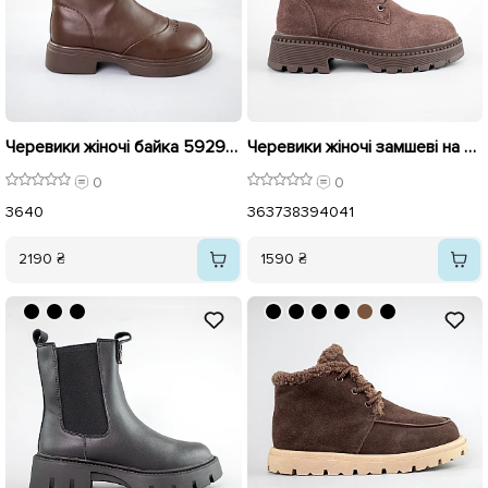
Черевики жіночі байка 592927 Коричневі
Черевики жіночі замшеві на хутрі 593447 Коричневі
0
0
36
40
36
37
38
39
40
41
2190 ₴
1590 ₴