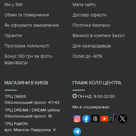
Ми у ЗМІ
Мапа сайту
Обмін та повернення
Договір оферти
Як оформити замовлення
Політика безпеки
Гарантія
Вакансії в компанії Sezon
Програма лояльності
Для орендодавців
Бонус 100 грн за фото-
Outlet до -60%
відеовідгук
МАГАЗИНИ В КИЄВІ
ГРАФІК КОЛЛ ЦЕНТРА
ТРЦ OASIS
ПН-НД: 9:00-22:00
Оболонський просп. 47/42
Ми в соц.мережах:
ТРЦ DREAM / DREAM yellow
Оболонський просп, 1Б
ТРЦ РайON
вул. Миколи Лаврухіна, 4