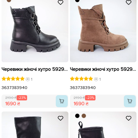
Черевики жіночі хутро 592948 Чорні розпродаж
Черевики жіночі хутро 592949 Коричневі розпродаж
1
1
36
37
38
39
40
36
37
38
39
40
2190 ₴
-23%
2190 ₴
-23%
1690 ₴
1690 ₴