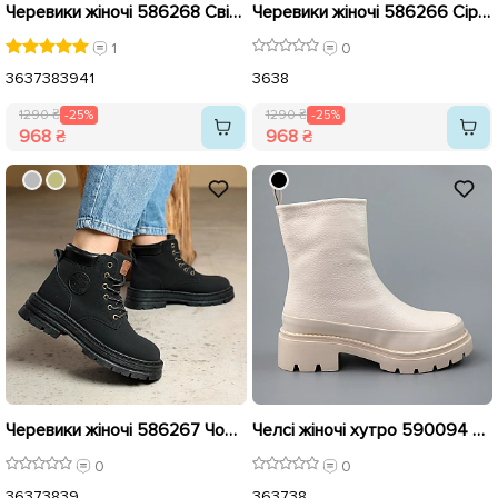
Черевики жіночі 586268 Світло-бежеві розпродаж
Черевики жіночі 586266 Сірі розпродаж
1
0
36
37
38
39
41
36
38
1290 ₴
-25%
1290 ₴
-25%
968 ₴
968 ₴
Черевики жіночі 586267 Чорні розпродаж
Челсі жіночі хутро 590094 Молочні
0
0
36
37
38
39
36
37
38