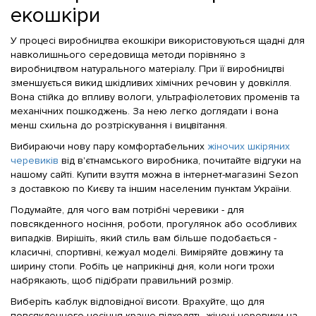
екошкіри
У процесі виробництва екошкіри використовуються щадні для
навколишнього середовища методи порівняно з
виробництвом натурального матеріалу. При її виробництві
зменшується викид шкідливих хімічних речовин у довкілля.
Вона стійка до впливу вологи, ультрафіолетових променів та
механічних пошкоджень. За нею легко доглядати і вона
менш схильна до розтріскування і вицвітання.
Вибираючи нову пару комфортабельних
жіночих шкіряних
черевиків
від в'єтнамського виробника, почитайте відгуки на
нашому сайті. Купити взуття можна в інтернет-магазині Sezon
з доставкою по Києву та іншим населеним пунктам України.
Подумайте, для чого вам потрібні черевики - для
повсякденного носіння, роботи, прогулянок або особливих
випадків. Вирішіть, який стиль вам більше подобається -
класичні, спортивні, кежуал моделі. Виміряйте довжину та
ширину стопи. Робіть це наприкінці дня, коли ноги трохи
набрякають, щоб підібрати правильний розмір.
Виберіть каблук відповідної висоти. Врахуйте, що для
повсякденного носіння краще підходять жіночі черевики на