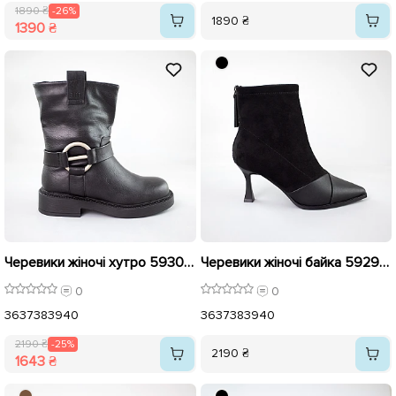
1890 ₴
-26%
1890 ₴
1390 ₴
Черевики жіночі хутро 593043 Чорні розпродаж
Черевики жіночі байка 592925 Чорні
0
0
36
37
38
39
40
36
37
38
39
40
2190 ₴
-25%
2190 ₴
1643 ₴