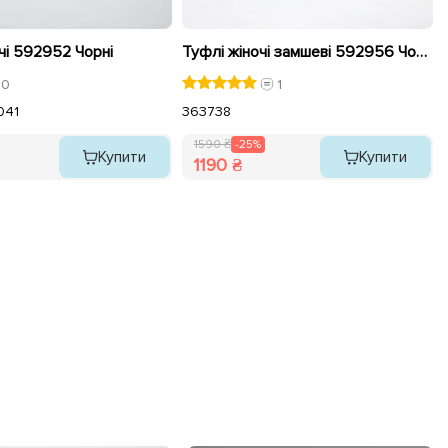
чі 592952 Чорні
Туфлі жіночі замшеві 592956 Чорні розпродаж
0
1
0
41
36
37
38
1590 ₴
-25%
Купити
Купити
1190 ₴