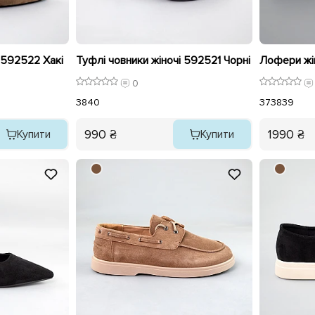
 592522 Хакі
Туфлі човники жіночі 592521 Чорні
0
38
40
37
38
39
990 ₴
1990 ₴
Купити
Купити