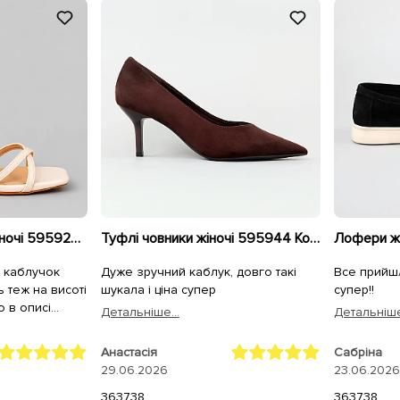
Босоніжки - туфлі жіночі 595924 Бежеві
Туфлі човники жіночі 595944 Коричневі
, каблучок
Дуже зручний каблук, довго такі
Все прийш
ть теж на висоті
шукала і ціна супер
супер!!
о в описі
Детальнiше...
Детальнiше
 дуже
Анастасія
Сабріна
не пошкодуєте
29.06.2026
23.06.2026
36
37
38
36
37
38