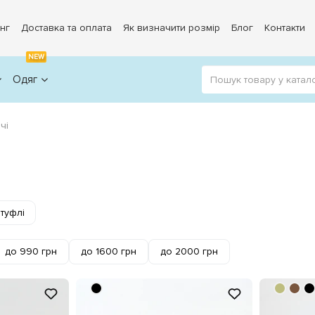
нг
Доставка та оплата
Як визначити розмір
Блог
Контакти
NEW
Одяг
чі
 туфлі
до 990 грн
до 1600 грн
до 2000 грн