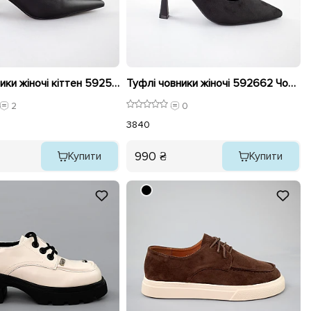
Туфлі човники жіночі кіттен 592520 Чорні
Туфлі човники жіночі 592662 Чорні
2
0
38
40
990 ₴
Купити
Купити