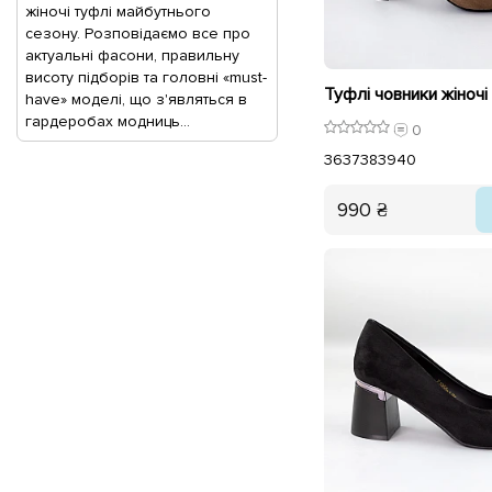
жіночі туфлі майбутнього
сезону. Розповідаємо все про
актуальні фасони, правильну
висоту підборів та головні «must-
Туфлі човники жіночі
have» моделі, що з'являться в
гардеробах модниць...
0
36
37
38
39
40
990 ₴