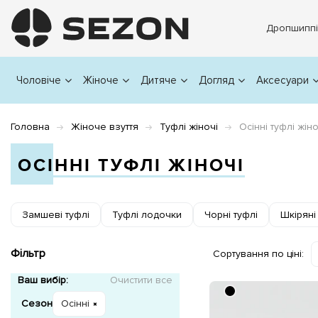
Дропшиппі
Чоловіче
Жіноче
Дитяче
Догляд
Аксесуари
Головна
Жіноче взуття
Туфлі жіночі
Осінні туфлі жіно
ОСІННІ ТУФЛІ ЖІНОЧІ
Замшеві туфлі
Туфлі лодочки
Чорні туфлі
Шкіряні
Фільтр
Сортування по ціні:
Ваш вибір:
Очистити все
Сезон
Осінні