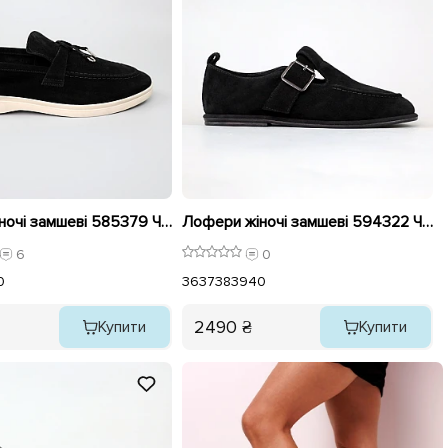
Лофери жіночі замшеві 585379 Чорні
Лофери жіночі замшеві 594322 Чорні
6
0
0
36
37
38
39
40
2490 ₴
Купити
Купити