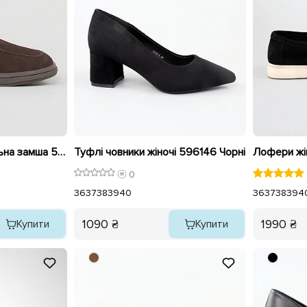
Туфлі жіночі натуральна замша 596141 Коричневі
Туфлі човники жіночі 596146 Чорні
0
36
37
38
39
40
36
37
38
39
4
1090 ₴
1990 ₴
Купити
Купити