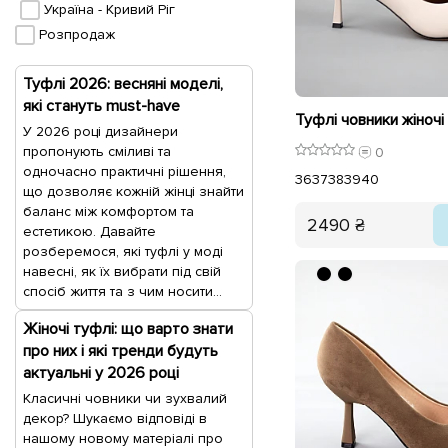
Україна - Кривий Ріг
Розпродаж
Туфлі 2026: весняні моделі,
які стануть must-have
У 2026 році дизайнери
пропонують сміливі та
0
одночасно практичні рішення,
36
37
38
39
40
що дозволяє кожній жінці знайти
баланс між комфортом та
2490 ₴
естетикою. Давайте
розберемося, які туфлі у моді
навесні, як їх вибрати під свій
спосіб життя та з чим носити...
Жіночі туфлі: що варто знати
про них і які тренди будуть
актуальні у 2026 році
Класичні човники чи зухвалий
декор? Шукаємо відповіді в
нашому новому матеріалі про