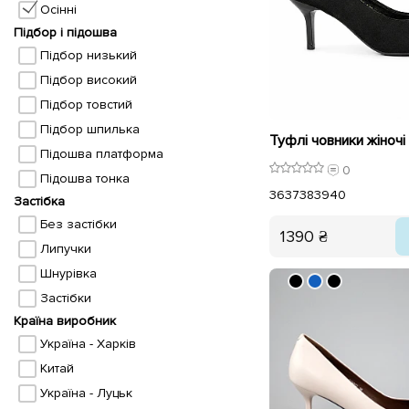
Осінні
Підбор і підошва
Підбор низький
Підбор високий
Підбор товстий
Підбор шпилька
Туфлі човники жіночі
Підошва платформа
0
Підошва тонка
36
37
38
39
40
Застібка
Без застібки
1390 ₴
Липучки
Шнурівка
Застібки
Країна виробник
Україна - Харків
Китай
Україна - Луцьк