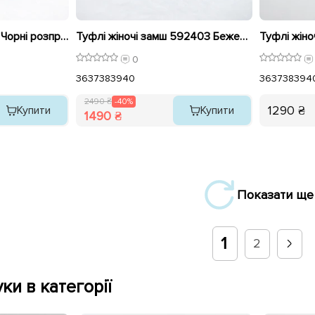
Туфлі жіночі 593074 Чорні розпродаж
Туфлі жіночі замш 592403 Бежеві розпродаж
Туфлі жіно
0
36
37
38
39
40
36
37
38
39
4
2490 ₴
-40%
1290 ₴
Купити
Купити
1490 ₴
Показати ще
1
2
ки в категорії