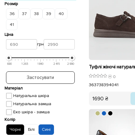
Розмір
36
37
38
39
40
41
Ціна
грн
690
1 265
1 840
2 415
2 990
0
Застосувати
36
37
38
39
40
41
Матеріал
Натуральна шкіра
1690 ₴
Натуральна замша
Еко шкіра - замша
Колір
Чорні
Білі
Сині