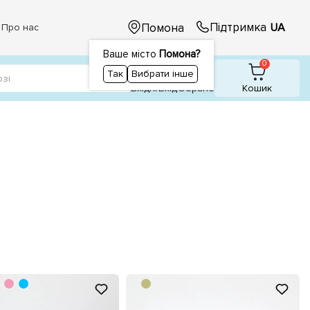
Підтримка
Помона
UA
Про нас
Ваше місто
Помона?
1
1
0
Так
Вибрати інше
Вхідні
Вхiд
Обране
Кошик