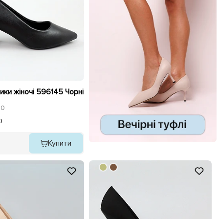
ики жіночі 596145 Чорні
0
0
Купити