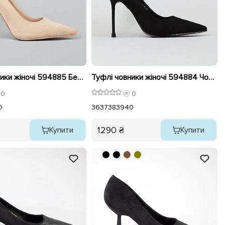
Туфлі човники жіночі 594885 Бежеві
Туфлі човники жіночі 594884 Чорні
0
0
0
36
37
38
39
40
1290 ₴
Купити
Купити