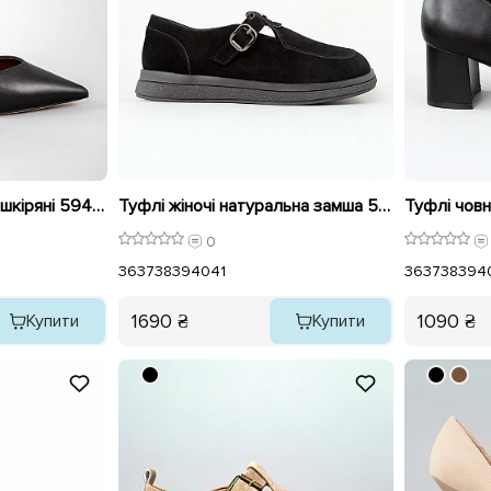
Туфлі човники жіночі шкіряні 594208 Чорні
Туфлі жіночі натуральна замша 596142 Чорні
Туфлі човн
0
36
37
38
39
40
41
36
37
38
39
4
1690 ₴
1090 ₴
Купити
Купити