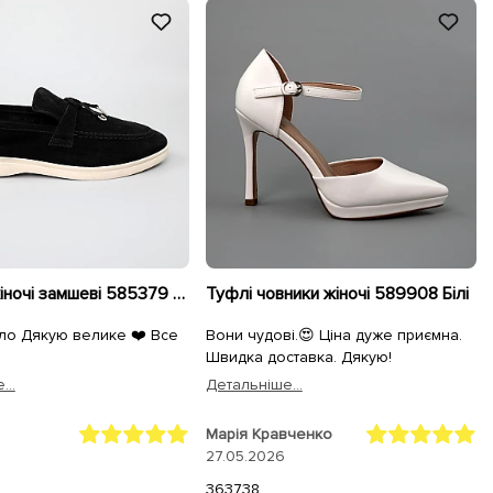
Лофери жіночі замшеві 585379 Чорні
Туфлі човники жіночі 589908 Білі
ло Дякую велике ❤️ Все
Вони чудові.😍 Ціна дуже приємна.
Швидка доставка. Дякую!
...
Детальнiше...
Марія Кравченко
27.05.2026
36
37
38