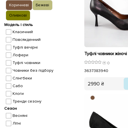
Коричневі
Бежеві
Оливкові
Модель і стиль
Класичний
Повсякденний
Туфлі вечірні
Лофери
Туфлі човники
0
Човники без підбору
36
37
38
39
40
Слінгбеки
2990 ₴
Сабо
Клоги
Тренди сезону
Сезон
Весняні
Літні