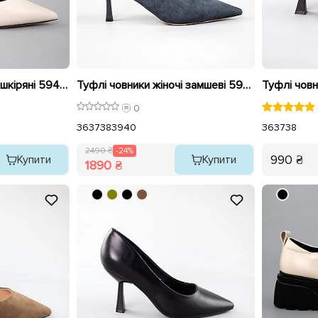
Туфлі човники жіночі шкіряні 594209 Бежеві
Туфлі човники жіночі замшеві 594213 Сині розпродаж
0
36
37
38
39
40
36
37
38
2490 ₴
-24%
990 ₴
Купити
Купити
1890 ₴