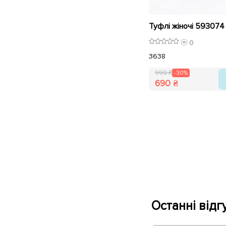
0
36
38
990 ₴
-30%
690 ₴
Останні відгу