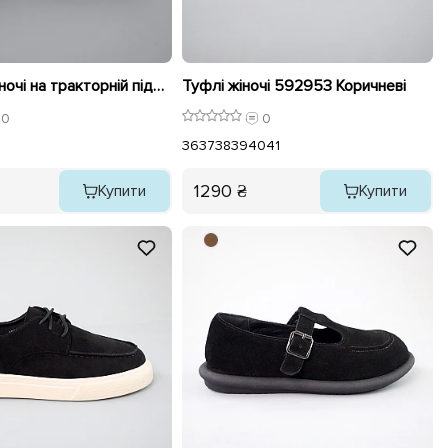
Лофери жіночі на тракторній підошві 589502 Молочні
Туфлі жіночі 592953 Коричневі
0
0
36
37
38
39
40
41
1290 ₴
Купити
Купити