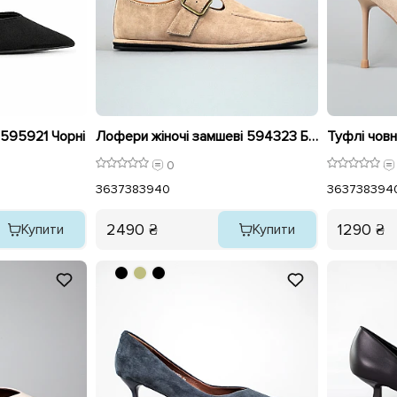
 595921 Чорні
Лофери жіночі замшеві 594323 Бежеві
0
36
37
38
39
40
36
37
38
39
4
2490 ₴
1290 ₴
Купити
Купити