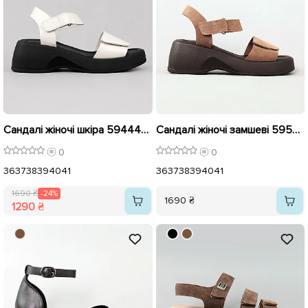
Сандалі жіночі шкіра 594443 Бежеві розпродаж
Сандалі жіночі замшеві 595596 Лате коричневі
0
0
36
37
38
39
40
41
36
37
38
39
40
41
1690 ₴
-24%
1690 ₴
1290 ₴