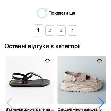
Показати ще
1
2
3
Останні відгуки в категорії
В'єтнамки жіночі Ipanema by Rider 589064 Чорні
Сандалі жіночі замшеві 594444 Бежеві