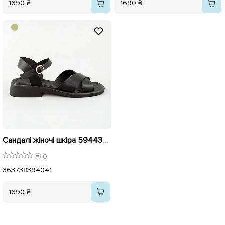
1690 ₴
1690 ₴
Сандалі жіночі шкіра 594434 Чорні
0
36
37
38
39
40
41
1690 ₴