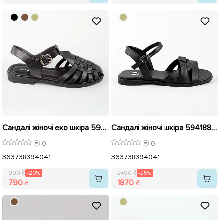
Сандалі жіночі еко шкіра 594718 Чорні розпродаж
Сандалі жіночі шкіра 594188 Чорні розпродаж
0
0
36
37
38
39
40
41
36
37
38
39
40
41
990 ₴
-20%
2490 ₴
-25%
790 ₴
1870 ₴