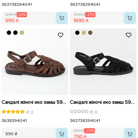
36
37
38
39
40
41
36
37
38
39
40
41
1290 ₴
-23%
2190 ₴
-23%
990 ₴
1690 ₴
Сандалі жіночі еко замш 594720 Коричневі
Сандалі жіночі еко замш 594719 Чорні розпродаж
2
0
36
38
39
40
41
36
37
38
39
40
41
990 ₴
-20%
990 ₴
790 ₴