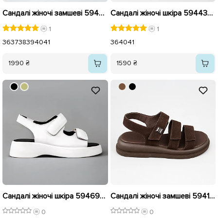
Сандалі жіночі замшеві 594446 Світло коричневі
Сандалі жіночі шкіра 594432 Шоколадні
1
1
36
37
38
39
40
41
36
40
41
1990 ₴
1590 ₴
Сандалі жіночі шкіра 594690 Білі розпродаж
Сандалі жіночі замшеві 594194 Шоколад розпродаж
0
0