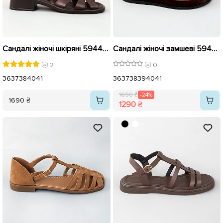
Сандалі жіночі шкіряні 594442 Шоколадні
Сандалі жіночі замшеві 594437 Бежеві Коричневі розпродаж
2
0
36
37
38
40
41
36
37
38
39
40
41
1690 ₴
-24%
1690 ₴
1290 ₴