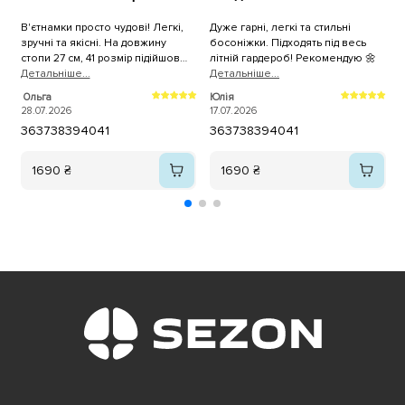
В'єтнамки просто чудові! Легкі,
Дуже гарні, легкі та стильні
В
зручні та якісні. На довжину
босоніжки. Підходять під весь
стопи 27 см, 41 розмір підійшов
літній гардероб! Рекомендую 🌼
Д
ідеально. Покупкою дуже
Детальнiше...
Детальнiше...
задоволена, рекомендую!
Т
Ольга
Юлія
1
28.07.2026
17.07.2026
36
37
38
39
40
41
36
37
38
39
40
41
1690 ₴
1690 ₴