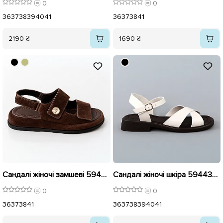
0
0
36
37
38
39
40
41
36
37
38
41
2190 ₴
1690 ₴
Сандалі жіночі замшеві 594435 Шоколадні
Сандалі жіночі шкіра 594433 Бежеві Коричневі
0
0
36
37
38
41
36
37
38
39
40
41