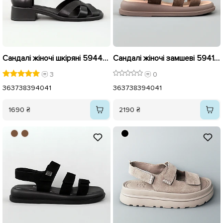
Сандалі жіночі шкіряні 594441 Чорні
Сандалі жіночі замшеві 594192 Бежевий
3
0
36
37
38
39
40
41
36
37
38
39
40
41
1690 ₴
2190 ₴