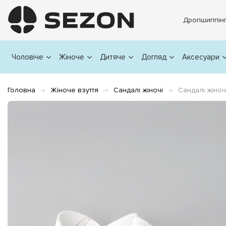
Дропшиппін
Чоловіче
Жіноче
Дитяче
Догляд
Аксесуари
Головна
Жіноче взуття
Сандалі жіночі
Сандалі жіноч