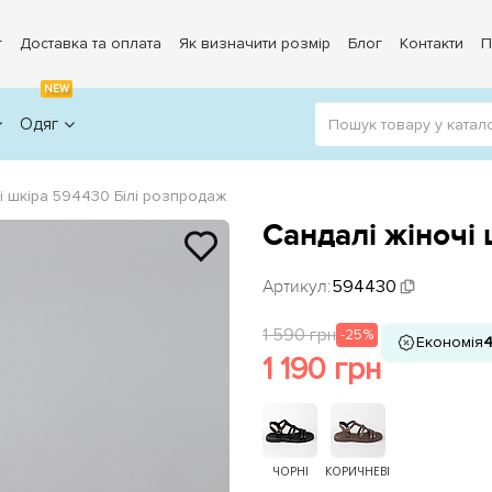
г
Доставка та оплата
Як визначити розмір
Блог
Контакти
П
NEW
Одяг
і шкіра 594430 Білі розпродаж
Сандалі жіночі
Артикул:
594430
1 590 грн
-25%
Економія
4
1 190 грн
ЧОРНІ
КОРИЧНЕВІ