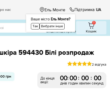
Підтримка
Ель Монте
UA
ро нас
Ваше місто
Ель Монте?
1
0
0
Так
Вибрати інше
Вхідні
Вхiд
Обране
Кошик
 шкіра 594430 Білі розпродаж
2 відгука
00 грн
00
00
00
00
:
:
:
До кінця
акції:
днів
годин
хвилин
секунд