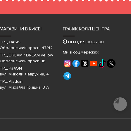
МАГАЗИНИ В КИЄВІ
ГРАФІК КОЛЛ ЦЕНТРА
ТРЦ OASIS
ПН-НД: 9:00-22:00
Оболонський просп. 47/42
Ми в соц.мережах:
ТРЦ DREAM / DREAM yellow
Оболонський просп, 1Б
ТРЦ РайON
вул. Миколи Лаврухіна, 4
ТРЦ Aladdin
вул. Михайла Гришка, 3 А
Почати
діалог