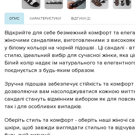
ОПИС
ХАРАКТЕРИСТИКИ
ВІДГУКИ (2)
Відкрийте для себе безмежний комфорт та елег
жіночими сандаліями, виготовленими з високоякі
у білому
кольорі на 
чорній підошві . Ці сандалі - в
стилю, ідеальний вибір для сучасної жінки, яка ц
Білий колір надає їм натурального та елегантног
поєднується з будь-яким образом.
Зручна підошва забезпечує стійкість та комфорт
дозволяючи вам насолоджуватися кожною миттю
сандалі стануть відмінним вибором як для повс
так і для особливих випадків.
Оберіть стиль та комфорт - оберіть наші жіночі с
шкіри, щоб завжди виглядати стильно та відчув