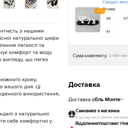
Сандалі жіно
Розмір
-25%
36
37
антність з нашими
41
сної натуральної шкіри
тілення легкості та
інує комфорт та моду.
Сума комплекту:
2 480 гр
о вигляду, що легко
 кожного кроку,
Доставка
 вашого дня. Ці
якденного використання,
Доставка в
Ель Монте
Самовивіз з магазина
андалі з натуральної
У цьому місті немає магаз
ати себе комфортно у
Відділення/поштомат Но