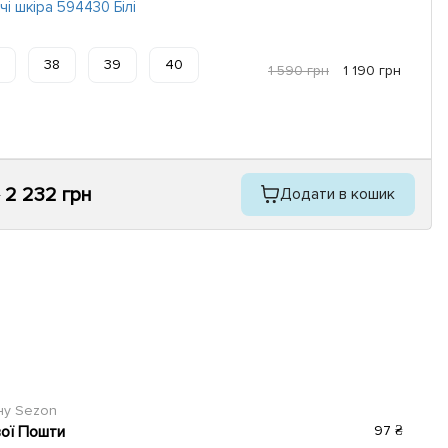
чі шкіра 594430 Білі
38
39
40
1 590 грн
1 190 грн
2 232 грн
Додати в кошик
н
ину Sezon
вої Пошти
97 ₴