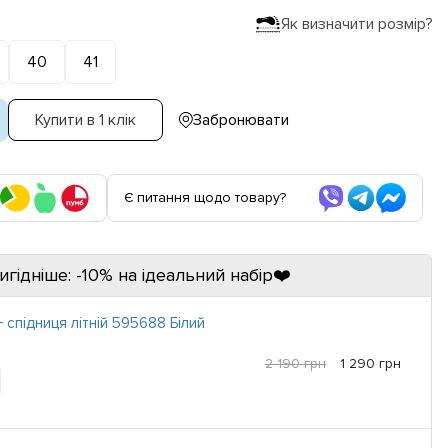
Як визначити розмір?
40
41
Купити в 1 клік
Забронювати
Є питання щодо товару?
игідніше: -10% на ідеальний набір❤️
 спідниця літній 595688 Білий
2 190 грн
1 290 грн