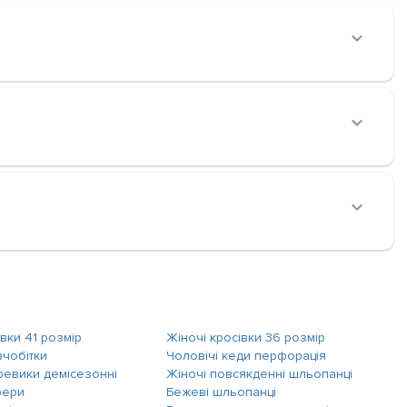
івки 41 розмір
Жіночі кросівки 36 розмір
вчобітки
Чоловічі кеди перфорація
ревики демісезонні
Жіночі повсякденні шльопанці
фери
Бежеві шльопанці