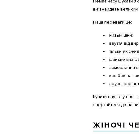
Немає часу шукати які
ви знайдете великий 
Наші переваги це:
низькі ціни;
взуття від ви
тільки якісне 
швидке відпра
замовлення ва
кешбек на так
зручні варіан
Купити взуття у нас –
звертайтеся до наши
ЖІНОЧІ Ч