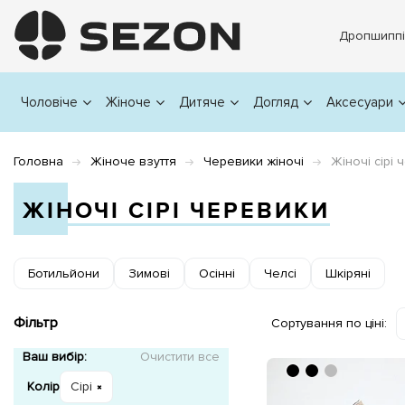
Дропшиппі
Чоловіче
Жіноче
Дитяче
Догляд
Аксесуари
Головна
Жіноче взуття
Черевики жіночі
Жіночі сірі
ЖІНОЧІ СІРІ ЧЕРЕВИКИ
Ботильйони
Зимові
Осінні
Челсі
Шкіряні
Фільтр
Сортування по ціні:
Ваш вибір:
Очистити все
Колір
Сірі