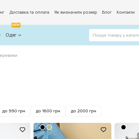
нг
Доставка та оплата
Як визначити розмір
Блог
Контакти
NEW
Одяг
 черевики
до 990 грн
до 1600 грн
до 2000 грн