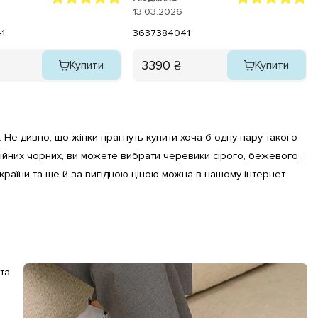
 цей товар до покупки!
13.03.2026
1
36
37
38
40
41
3390 ₴
Купити
Купити
 Не дивно, що жінки прагнуть купити хоча б одну пару такого 
ційних чорних, ви можете вибрати черевики сірого,
бежевого
, 
України та ще й за вигідною ціною можна в нашому інтернет-
а 