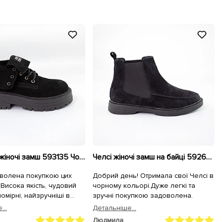
Черевики жіночі замш 593135 Чорні
Челсі жіночі замш на байці 592644 Чорні
волена покупкою цих
Добрий день! Отримала свої Челсі в
 Висока якість, чудовий
чорному кольорі.Дуже легкі та
омірні, найзручніші в
зручні покупкою задоволена.
глядають в житті навіть
...
Детальнiше...
 на фото та відео. Тому,
Людмила