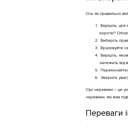
Ось як правильно виб
Вирішіть, для
короткі? Обов
Виберіть прави
Враховуйте се
Вирішіть, яком
залежить від 
Переконайтеся
Зверніть уваг
Сірі черевики – це у
черевики, які вам піді
Переваги 