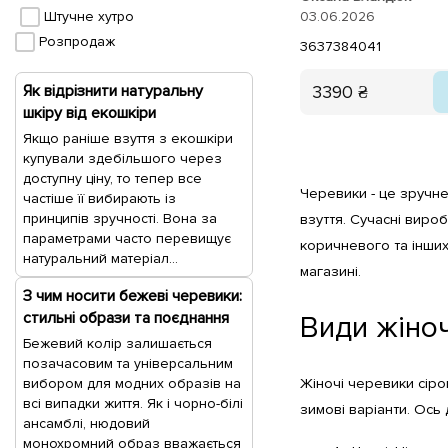
Штучне хутро
03.06.2026
Розпродаж
36
37
38
40
41
3390 ₴
Як відрізнити натуральну
шкіру від екошкіри
Якщо раніше взуття з екошкіри
купували здебільшого через
доступну ціну, то тепер все
Черевики - це зручне 
частіше її вибирають із
принципів зручності. Вона за
взуття. Сучасні виро
параметрами часто перевищує
коричневого та інших
натуральний матеріал...
магазині.
З чим носити бежеві черевики:
стильні образи та поєднання
Види жіноч
Бежевий колір залишається
позачасовим та універсальним
вибором для модних образів на
Жіночі черевики сіро
всі випадки життя. Як і чорно-білі
зимові варіанти. Ось
ансамблі, нюдовий
монохромний образ вважається