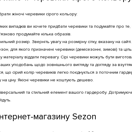
рати жіночі черевики сірого кольору:
 яких випадків ви хочете придбати черевики та подумайте про те, я
'язково продумайте кілька образів.
льний розмір. Зверніть увагу на розмірну сітку, вказану на сайті.
зон, для якого призначені черевики (демісезонні, зимові) та ціль 
у матеріалу віддати перевагу. Сірі черевики можуть бути виготовле
ваших уподобань щодо зовнішнього вигляду та догляду за взуттям
, що сірий колір черевиків легко поєднується з поточним гардер
у на ціну. Якісні черевики не коштують дешево.
ніверсальний та стильний елемент вашого гардеробу. Дотримуючи
йдуть.
інтернет-магазину Sezon