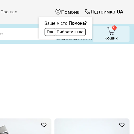
Підтримка
Помона
UA
Про нас
Ваше місто
Помона?
1
1
0
Так
Вибрати інше
Вхідні
Вхiд
Обране
Кошик