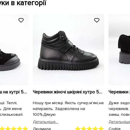
ки в категорії
Черевики жіночі замш на хутрі 592699 Чорні
Черевики жіночі шкіряні хутро 591097 Чорні
і. Теплі,
Ношу три місяці. Якість супер,м'які,не
Дуже задо
ь. Для мене
натирають. Задоволена на
черевиків.
слизьковаті.
100%.Дякую
замш, повн
носінні, ви
Детальнiше...
Детальнiше
краще, чим
Людмила
Софія