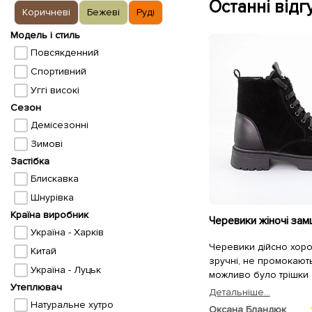
Останні відгу
Коричневі
Бежеві
Руді
Модель і стиль
Повсякденний
Спортивний
Уггі високі
Сезон
Демісезонні
Зимові
Застібка
Блискавка
Шнурівка
Країна виробник
Україна - Харків
Черевики дійсно хорош
Китай
зручні, не промокают
Україна - Луцьк
можливо було трішки 
Утеплювач
Детальнiше...
Натуральне хутро
Оксана Бландюк