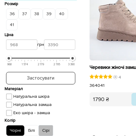
Розмір
36
37
38
39
40
41
Ціна
грн
968
1 574
2 179
2 785
3 390
4
Застосувати
36
40
41
Матеріал
Натуральна шкіра
1790 ₴
Натуральна замша
Еко шкіра - замша
Колір
Чорні
Білі
Сірі