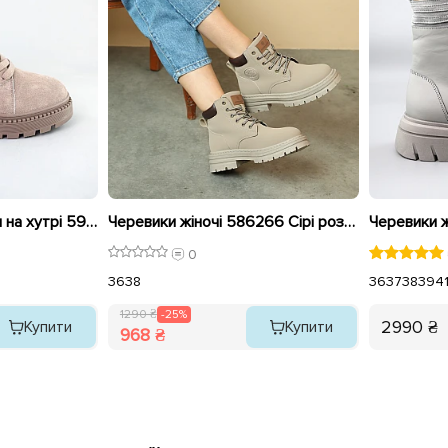
Черевики жіночі замш на хутрі 593170 Сірі
Черевики жіночі 586266 Сірі розпродаж
0
36
38
36
37
38
39
4
1290 ₴
-25%
2990 ₴
Купити
Купити
968 ₴