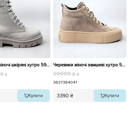
Черевики жіночі шкіряні хутро 591153 Сірі
Черевики жіночі замшеві хутро 590967 Сірі
2
0
1
36
37
38
40
41
3390 ₴
Купити
Купити