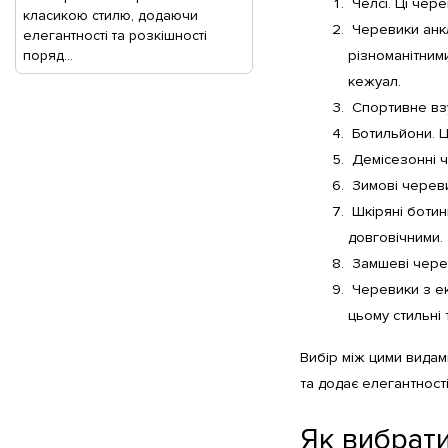
Челсі. Ці чер
класикою стилю, додаючи
Черевики анкл
елегантності та розкішності
поряд...
різноманітними
кежуал.
Спортивне взу
Ботильйони. Ц
Демісезонні ч
Зимові череви
Шкіряні ботин
довговічними. 
Замшеві черев
Черевики з еко
цьому стильні 
Вибір між цими видам
та додає елегантност
Як вибрати