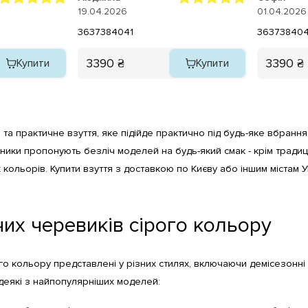
рекомендую
19.04.2026
01.04.2026
36
37
38
40
41
36
37
38
40
4
3390 ₴
3390 ₴
Купити
Купити
та практичне взуття, яке підійде практично під будь-яке вбрання.
бники пропонують безліч моделей на будь-який смак - крім тради
 кольорів. Купити взуття з доставкою по Києву або іншим містам 
их черевиків сірого кольору
го кольору представлені у різних стилях, включаючи демісезонні т
 деякі з найпопулярніших моделей: