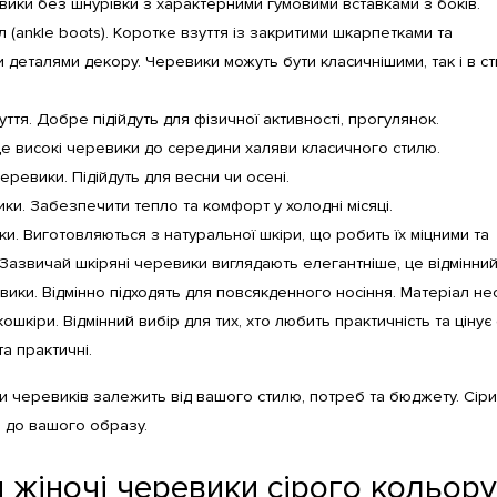
евики без шнурівки з характерними гумовими вставками з боків.
 (ankle boots). Коротке взуття із закритими шкарпетками та 
 деталями декору. Черевики можуть бути класичнішими, так і в сти
ття. Добре підійдуть для фізичної активності, прогулянок.
е високі черевики до середини халяви класичного стилю.
еревики. Підійдуть для весни чи осені.
ки. Забезпечити тепло та комфорт у холодні місяці.
ки. Виготовляються з натуральної шкіри, що робить їх міцними та 
Зазвичай шкіряні черевики виглядають елегантніше, це відмінний
ики. Відмінно підходять для повсякденного носіння. Матеріал не
шкіри. Відмінний вибір для тих, хто любить практичність та цінує е
та практичні.
и черевиків залежить від вашого стилю, потреб та бюджету. Сірий 
і до вашого образу.
 жіночі черевики сірого кольору