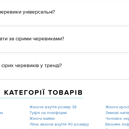
 черевики універсальні?
ати за сірими черевиками?
 сірих черевиків у тренді?
 КАТЕГОРІЇ ТОВАРІВ
Жіноче взуття розмір 38
Жіночі крос
ах
Туфлі на платформі
Зимові напі
Жіночі майки
Чоловічі че
Літнє жіноче взуття 40 розміру
Весняні ло