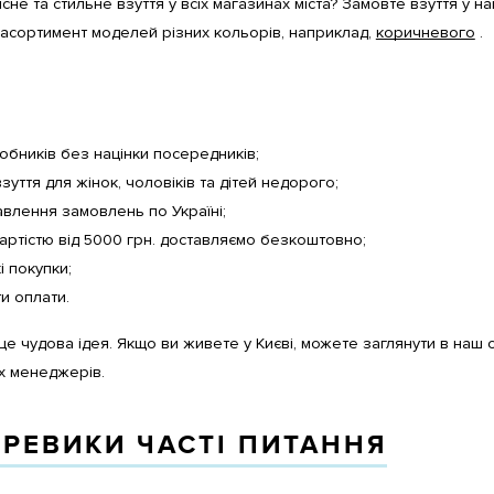
сне та стильне взуття у всіх магазинах міста? Замовте взуття у н
асортимент моделей різних кольорів, наприклад,
коричневого
.
робників без націнки посередників;
взуття для жінок, чоловіків та дітей недорого;
влення замовлень по Україні;
ртістю від 5000 грн. доставляємо безкоштовно;
і покупки;
ти оплати.
 це чудова ідея. Якщо ви живете у Києві, можете заглянути в наш
х менеджерів.
ЕРЕВИКИ ЧАСТІ ПИТАННЯ