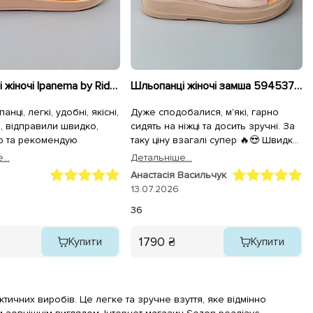
Шльопанці жіночі Ipanema by Rider 589114 Оранжеві
Шльопанці жіночі замша 594537 Бежеві
анцi, легкi, удобнi, якiснi,
Дуже сподобалися, м'які, гарно
, вiдправили швидко,
сидять на ніжці та досить зручні. За
ю та рекомендую
таку ціну взагалі супер 🔥😍 Швидка
відправка👍🏼 Однозначно
...
Детальнiше...
рекомендую.
Анастасія Васильчук
13.07.2026
36
1790 ₴
Купити
Купити
ичних виробів. Це легке та зручне взуття, яке відмінно