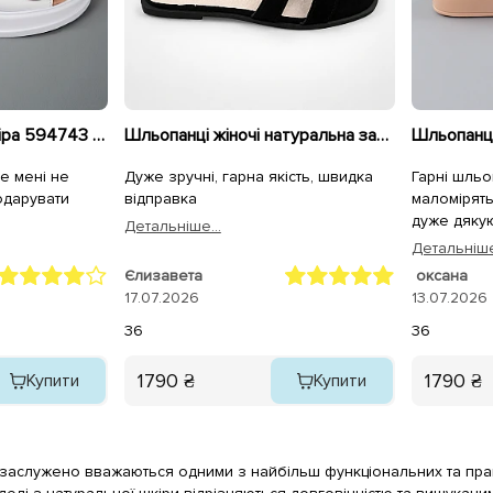
Шльопанці жіночі шкіра 594743 Білі
Шльопанці жіночі натуральна замша 595775 Чорні
е мені не
Дуже зручні, гарна якість, швидка
Гарнi шльоп
одарувати
відправка
маломiрять
дуже дяку
Детальнiше...
Детальнiше
Єлизавета
оксана
17.07.2026
13.07.2026
36
36
1790 ₴
1790 ₴
Купити
Купити
заслужено вважаються одними з найбільш функціональних та практ