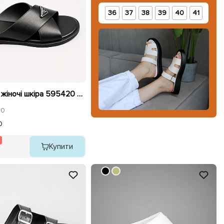
36
37
38
39
40
41
Шльопанці жіночі шкіра 595420 Чорні розпродаж
0
0
Купити