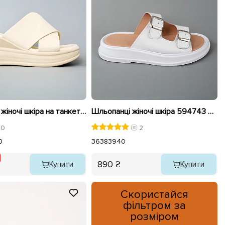
Шльопанці жіночі шкіра на танкетці 595418 Молочні розпродаж
Шльопанці жіночі шкіра 594743 Білі
0
2
0
36
38
39
40
890 ₴
Купити
Купити
Скористайся
фільтром за
розміром