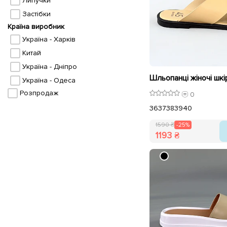
Липучки
Застібки
Країна виробник
Україна - Харків
Китай
Україна - Дніпро
Україна - Одеса
Розпродаж
0
36
37
38
39
40
1590 ₴
-25%
1193 ₴