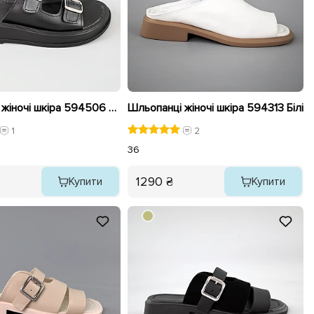
Шльопанці жіночі шкіра 594506 Чорні
Шльопанці жіночі шкіра 594313 Білі
1
2
36
1290 ₴
Купити
Купити