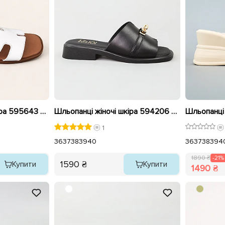
Шльопанці жіночі шкіра 595643 Білі
Шльопанці жіночі шкіра 594206 Чорні
1
36
37
38
39
40
36
37
38
39
4
1890 ₴
-21%
1590 ₴
Купити
Купити
1490 ₴