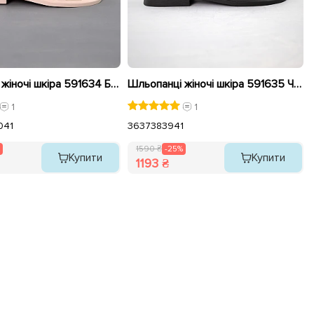
Шльопанці жіночі шкіра 591634 Бежеві розпродаж
Шльопанці жіночі шкіра 591635 Чорні розпродаж
1
1
0
41
36
37
38
39
41
1590 ₴
-25%
Купити
Купити
1193 ₴