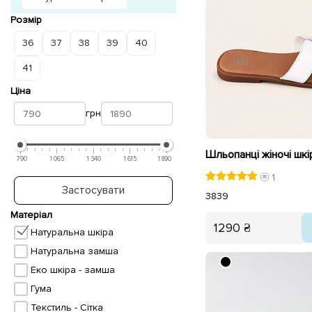
Розмір
36
37
38
39
40
41
Ціна
грн
790
1 065
1 340
1 615
1 890
1
Застосувати
38
39
Матеріал
1290 ₴
Натуральна шкіра
Натуральна замша
Еко шкіра - замша
Гума
Текстиль - Сітка