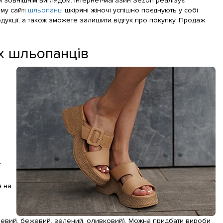
им зовнішнім виглядом. Інтернет-магазин Sezon реалізує
му сайті
шльопанці
шкіряні жіночі успішно поєднують у собі
родукції, а також зможете залишити відгук про покупку. Продаж
х шльопанців
.
я на
оричневий, бежевий, зелений, оливковий). Можна придбати вироби