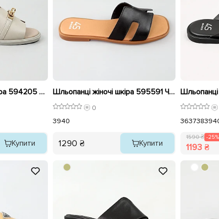
Шльопанці жіночі шкіра 594205 Айворі розпродаж
Шльопанці жіночі шкіра 595591 Чорні
0
39
40
36
37
38
39
4
1590 ₴
-25%
1290 ₴
Купити
Купити
1193 ₴