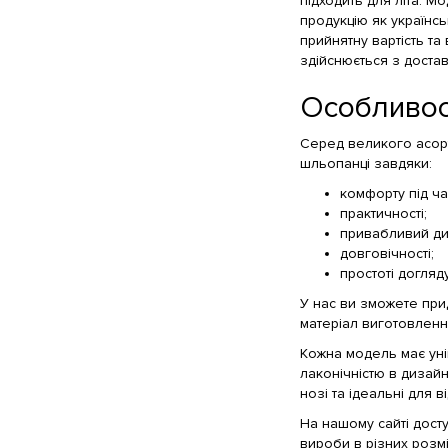
підходить для літа. М
продукцію як українсь
прийнятну вартість та
здійснюється з достав
Особливос
Серед великого асорт
шльопанці завдяки:
комфорту під ча
практичності;
привабливий ди
довговічності;
простоті догляду
У нас ви зможете при
матеріал виготовленн
Кожна модель має унік
лаконічністю в дизайні
нозі та ідеальні для в
На нашому сайті дост
вироби в різних розмі