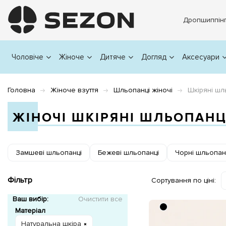
Дропшиппін
Чоловіче
Жіноче
Дитяче
Догляд
Аксесуари
Головна
Жіноче взуття
Шльопанці жіночі
Шкіряні шл
ЖІНОЧІ ШКІРЯНІ ШЛЬОПАНЦ
Замшеві шльопанці
Бежеві шльопанці
Чорні шльопан
Фільтр
Сортування по ціні:
Ваш вибір:
Очистити все
Матеріал
Натуральна шкіра