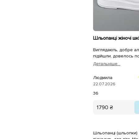
Виглядають, добре ал
підійшли, довелось п
Детальнiше...
Людмила
22.07.2026
36
1790 ₴
Шльопанці (шльопки) 