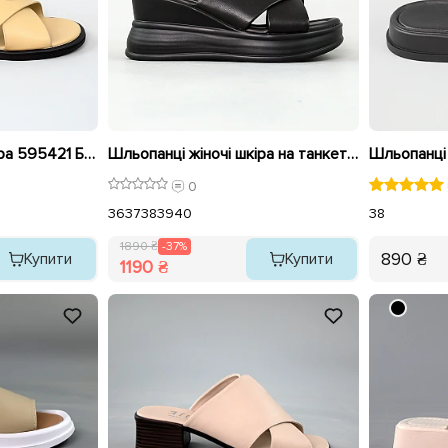
Шльопанці жіночі шкіра 595421 Бежеві розпродаж
Шльопанці жіночі шкіра на танкетці 595419 Чорні розпродаж
0
36
37
38
39
40
38
1890 ₴
-37%
890 ₴
Купити
Купити
1190 ₴