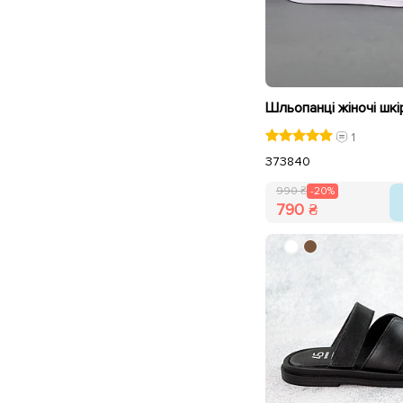
1
37
38
40
990 ₴
-20%
790 ₴