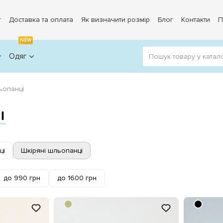
г
Доставка та оплата
Як визначити розмір
Блог
Контакти
П
NEW
Одяг
ьопанці
І
ці
Шкіряні шльопанці
до 990 грн
до 1600 грн