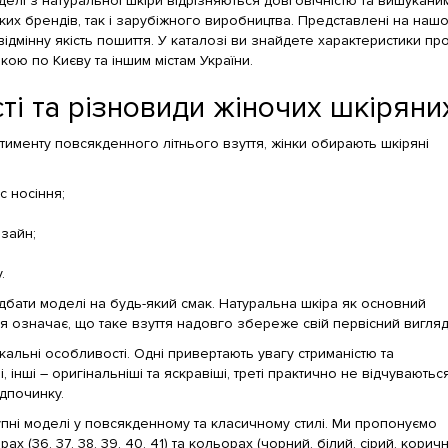
оделі з натуральної шкіри відрізняються довговічністю та вишукан
ких брендів, так і зарубіжного виробництва. Представлені на нашо
 відмінну якість пошиття. У каталозі ви знайдете характеристики п
кою по Києву та іншим містам України.
ті та різновиди жіночих шкіряни
именту повсякденного літнього взуття, жінки обирають шкіряні
с носіння;
зайн;
.
дбати моделі на будь-який смак. Натуральна шкіра як основний
я означає, що таке взуття надовго збереже свій первісний вигляд
альні особливості. Одні привертають увагу стриманістю та
, інші – оригінальніші та яскравіші, треті практично не відчуваютьс
ідпочинку.
упні моделі у повсякденному та класичному стилі. Ми пропонуємо
рах (36, 37, 38, 39, 40, 41) та кольорах (чорний, білий, сірий, к