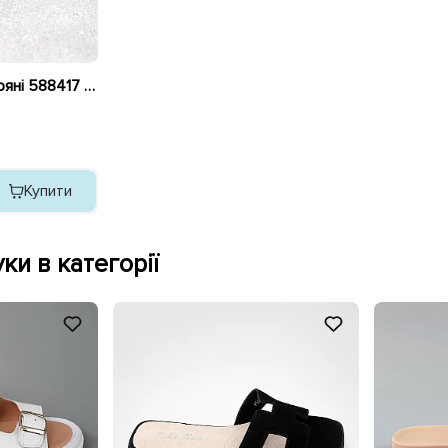
Шльопанці жіночі шкіряні 588417 Чорні
Купити
ки в категорії