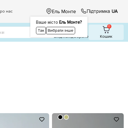
Підтримка
Ель Монте
UA
ро нас
Ваше місто
Ель Монте?
1
1
0
Так
Вибрати інше
Вхідні
Вхiд
Обране
Кошик