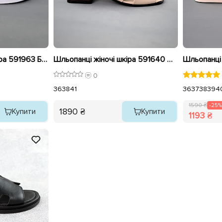
Шльопанці жіночі шкіра 591963 Бежеві розпродаж
Шльопанці жіночі шкіра 591640 Молочні
0
36
38
41
36
37
38
39
4
1590 ₴
-25%
1890 ₴
Купити
Купити
1193 ₴