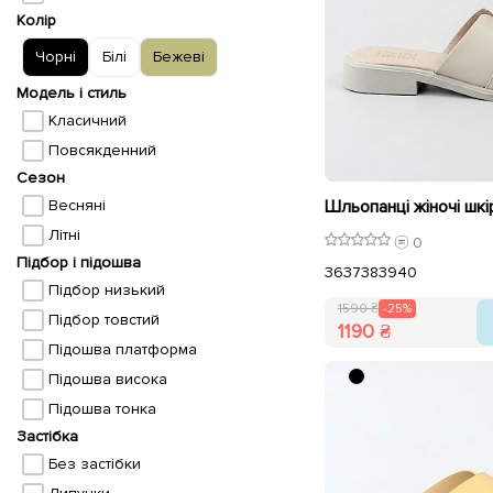
Колір
Чорні
Білі
Бежеві
Модель і стиль
Класичний
Повсякденний
Сезон
Весняні
Літні
0
Підбор і підошва
36
37
38
39
40
Підбор низький
1590 ₴
-25%
Підбор товстий
1190 ₴
Підошва платформа
Підошва висока
Підошва тонка
Застібка
Без застібки