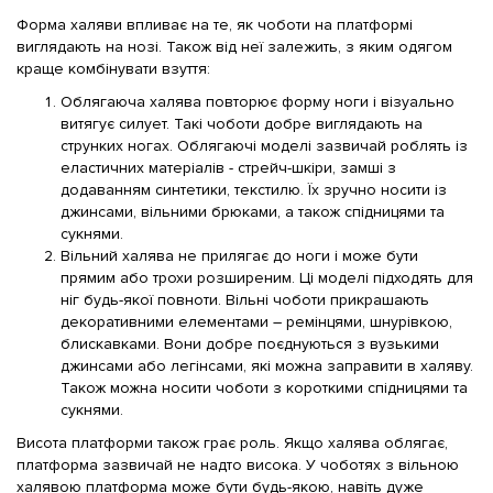
Форма халяви впливає на те, як чоботи на платформі
виглядають на нозі. Також від неї залежить, з яким одягом
краще комбінувати взуття:
Облягаюча халява повторює форму ноги і візуально
витягує силует. Такі чоботи добре виглядають на
струнких ногах. Облягаючі моделі зазвичай роблять із
еластичних матеріалів - стрейч-шкіри, замші з
додаванням синтетики, текстилю. Їх зручно носити із
джинсами, вільними брюками, а також спідницями та
сукнями.
Вільний халява не прилягає до ноги і може бути
прямим або трохи розширеним. Ці моделі підходять для
ніг будь-якої повноти. Вільні чоботи прикрашають
декоративними елементами – ремінцями, шнурівкою,
блискавками. Вони добре поєднуються з вузькими
джинсами або легінсами, які можна заправити в халяву.
Також можна носити чоботи з короткими спідницями та
сукнями.
Висота платформи також грає роль. Якщо халява облягає,
платформа зазвичай не надто висока. У чоботях з вільною
халявою платформа може бути будь-якою, навіть дуже