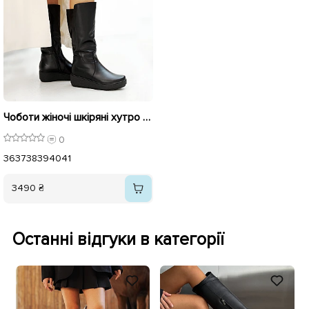
Чоботи жіночі шкіряні хутро 592725 Чорні
0
36
37
38
39
40
41
3490 ₴
Останні відгуки в категорії