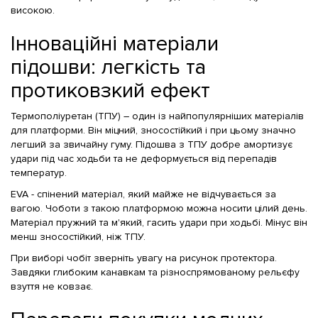
високою.
Інноваційні матеріали
підошви: легкість та
протиковзкий ефект
Термополіуретан (ТПУ) – один із найпопулярніших матеріалів
для платформи. Він міцний, зносостійкий і при цьому значно
легший за звичайну гуму. Підошва з ТПУ добре амортизує
удари під час ходьби та не деформується від перепадів
температур.
EVA - спінений матеріал, який майже не відчувається за
вагою. Чоботи з такою платформою можна носити цілий день.
Матеріал пружний та м'який, гасить удари при ходьбі. Мінус він
менш зносостійкий, ніж ТПУ.
При виборі чобіт зверніть увагу на рисунок протектора.
Завдяки глибоким канавкам та різноспрямованому рельєфу
взуття не ковзає.