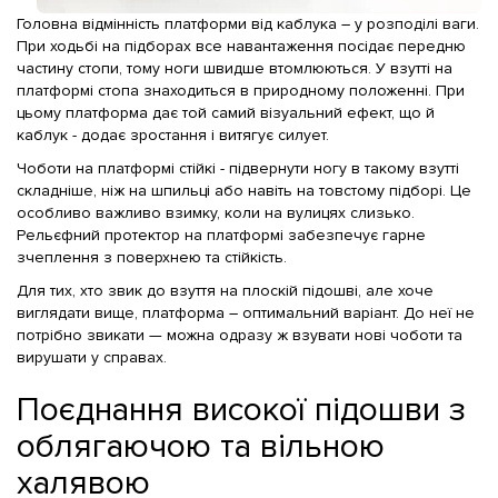
Головна відмінність платформи від каблука – у розподілі ваги.
При ходьбі на підборах все навантаження посідає передню
частину стопи, тому ноги швидше втомлюються. У взутті на
платформі стопа знаходиться в природному положенні. При
цьому платформа дає той самий візуальний ефект, що й
каблук - додає зростання і витягує силует.
Чоботи на платформі стійкі - підвернути ногу в такому взутті
складніше, ніж на шпильці або навіть на товстому підборі. Це
особливо важливо взимку, коли на вулицях слизько.
Рельєфний протектор на платформі забезпечує гарне
зчеплення з поверхнею та стійкість.
Для тих, хто звик до взуття на плоскій підошві, але хоче
виглядати вище, платформа – оптимальний варіант. До неї не
потрібно звикати — можна одразу ж взувати нові чоботи та
вирушати у справах.
Поєднання високої підошви з
облягаючою та вільною
халявою