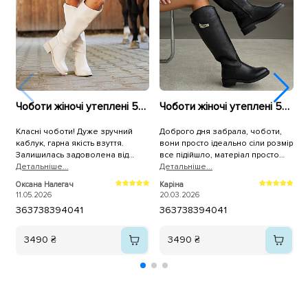
Чоботи жіночі утеплені 590331 Молочні
Чоботи жіночі утеплені 594297 Чорні
Класні чоботи! Дуже зручний
Доброго дня забрала, чоботи,
У
каблук, гарна якість взуття.
вони просто ідеально сіли розмір
г
Залишилась задоволена від
все підійшло, матеріал просто
с
покупки на всі 100%. Дякую!
Детальнiше...
вау, а доставка була
Детальнiше...
п
Д
максимально швидкою, дуже вам
Оксана Налегач
Каріна
О
дякую 🙏🫂
11.05.2026
20.03.2026
2
36
37
38
39
40
41
36
37
38
39
40
41
3490 ₴
3490 ₴