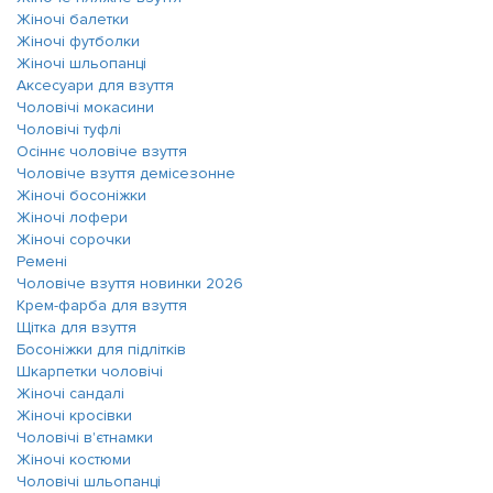
Жіночі балетки
Жіночі футболки
Жіночі шльопанці
Аксесуари для взуття
Чоловічі мокасини
Чоловічі туфлі
Осіннє чоловіче взуття
Чоловіче взуття демісезонне
Жіночі босоніжки
Жіночі лофери
Жіночі сорочки
Ремені
Чоловіче взуття новинки 2026
Крем-фарба для взуття
Щітка для взуття
Босоніжки для підлітків
Шкарпетки чоловічі
Жіночі сандалі
Жіночі кросівки
Чоловічі в'єтнамки
Жіночі костюми
Чоловічі шльопанці