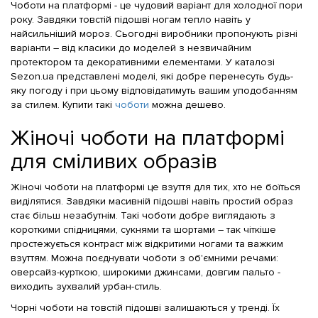
Чоботи на платформі - це чудовий варіант для холодної пори
року. Завдяки товстій підошві ногам тепло навіть у
найсильніший мороз. Сьогодні виробники пропонують різні
варіанти – від класики до моделей з незвичайним
протектором та декоративними елементами. У каталозі
Sezon.ua представлені моделі, які добре перенесуть будь-
яку погоду і при цьому відповідатимуть вашим уподобанням
за стилем. Купити такі
чоботи
можна дешево.
Жіночі чоботи на платформі
для сміливих образів
Жіночі чоботи на платформі це взуття для тих, хто не боїться
виділятися. Завдяки масивній підошві навіть простий образ
стає більш незабутнім. Такі чоботи добре виглядають з
короткими спідницями, сукнями та шортами – так чіткіше
простежується контраст між відкритими ногами та важким
взуттям. Можна поєднувати чоботи з об'ємними речами:
оверсайз-курткою, широкими джинсами, довгим пальто -
виходить зухвалий урбан-стиль.
Чорні чоботи на товстій підошві залишаються у тренді. Їх