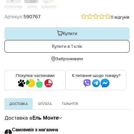
КОРИЧНЕВІ
ЧОРНІ
БЛАКИТНІ
Артикул:
590767
0 відгуків
Купити
Купити в 1 клік
Забронювати
Покупка частинами
Є питання щодо товару?
ДОСТАВКА
ОПЛАТА
ГАРАНТІЯ
Доставка в
Ель Монте
Самовивіз з магазина