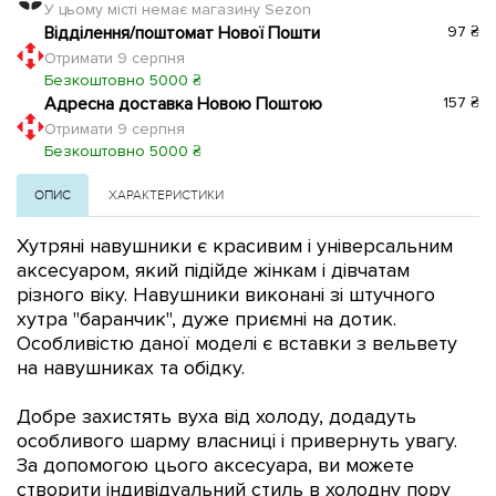
У цьому місті немає магазину Sezon
Відділення/поштомат Нової Пошти
97 ₴
Отримати 9 серпня
Безкоштовно 5000 ₴
Адресна доставка Новою Поштою
157 ₴
Отримати 9 серпня
Безкоштовно 5000 ₴
ОПИС
ХАРАКТЕРИСТИКИ
Хутряні навушники є красивим і універсальним
аксесуаром, який підійде жінкам і дівчатам
різного віку. Навушники виконані зі штучного
хутра ''баранчик'', дуже приємні на дотик.
Особливістю даної моделі є вставки з вельвету
на навушниках та обідку.
Добре захистять вуха від холоду, додадуть
особливого шарму власниці і привернуть увагу.
За допомогою цього аксесуара, ви можете
створити індивідуальний стиль в холодну пору