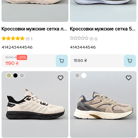
Кроссовки мужские сетка легкие 595297 Бежевые распродажа
Кроссовки мужские сетка 595199 Бежевые
1
0
41
42
43
44
45
46
41
43
44
45
46
1590 ₴
-25%
1590 ₴
1190 ₴