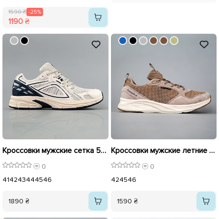
1590 ₴
-25%
1190 ₴
Кроссовки мужские сетка 594905
Кроссовки мужские летние сетка 594387 Бежеві
0
0
41
42
43
44
45
46
42
45
46
1890 ₴
1590 ₴