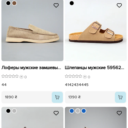
Лоферы мужские замшевые 594778 Бежевые
Шлепанцы мужские 595629 Бежевые
0
0
44
41
42
43
44
45
1890 ₴
1390 ₴