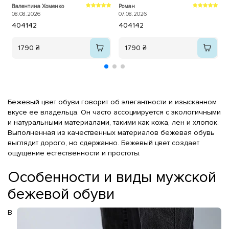
зустрічала! Першою моєю
у
Валентина Хоменко
Роман
О
покупкою були білі літні тонкі
а
08.08.2026
07.08.2026
0
кросівки. І, незважаючи на те,
40
41
42
40
41
42
що вони досить тонкі,
тримаються просто ідеально! Я
дуже задоволена якістю.
1790 ₴
1790 ₴
Особливо хочу відзначити, що
на цьому сайті є чітка розмірна
сітка, дуже круті знижки на якісне
взуття і, найголовніше, — швидка
доставка! Після оформлення
замовлення (звичайно, залежно
Бежевый цвет обуви говорит об элегантности и изысканном
від того, коли саме його
вкусе ее владельца. Он часто ассоциируется с экологичными
зроблено) вам телефонують, за
и натуральными материалами, такими как кожа, лен и хлопок.
необхідності консультують,
Выполненная из качественных материалов бежевая обувь
уточнюють, чи правильно ви
вказали всі дані та чи правильно
выглядит дорого, но сдержанно. Бежевый цвет создает
обрали товар. А потім так само
ощущение естественности и простоты.
швидко відправляють
замовлення. Я щиро дякую Вам
Особенности и виды мужской
за вашу працю! Ви найкращі! ❤️
Обов’язково буду замовляти у
бежевой обуви
вас ще! 🥰
В