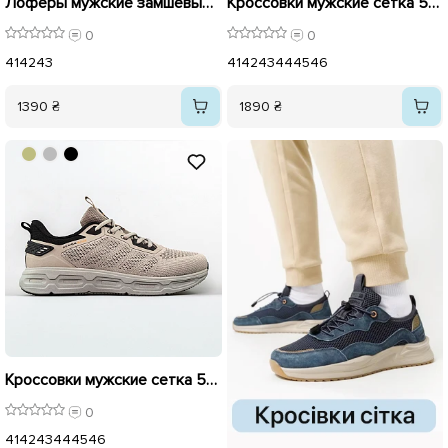
Лоферы мужские замшевые 596175 Бежевые
Кроссовки мужские сетка 595411 Бежевые
0
0
41
42
43
41
42
43
44
45
46
1390 ₴
1890 ₴
Кроссовки мужские сетка 595080 Бежевый распродажа
0
41
42
43
44
45
46