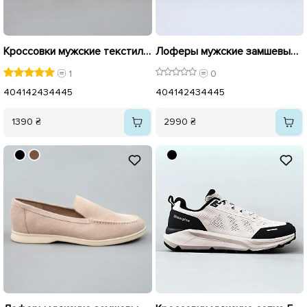
Кроссовки мужские текстиль 594696 Бежевые
Лоферы мужские замшевые 596111 Бежевые
1
0
40
41
42
43
44
45
40
41
42
43
44
45
1390 ₴
2990 ₴