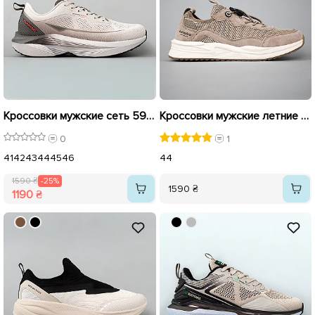
Кроссовки мужские сеть 595408 Бежевый распродажа
Кроссовки мужские летние сеть 594374
0
1
41
42
43
44
45
46
44
1590 ₴
-25%
1590 ₴
1190 ₴