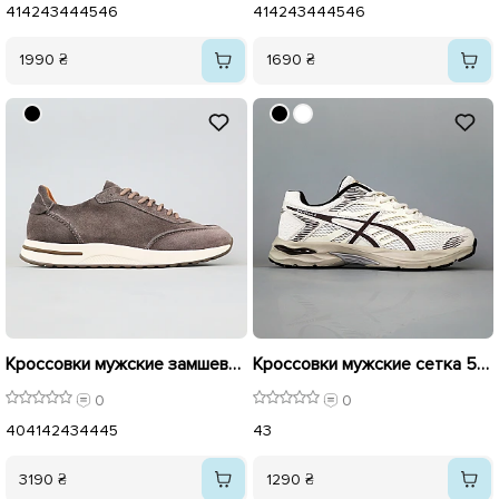
41
42
43
44
45
46
41
42
43
44
45
46
1990 ₴
1690 ₴
Кроссовки мужские замшевые 594153 Бежевые
Кроссовки мужские сетка 594701 Бежевые
0
0
40
41
42
43
44
45
43
3190 ₴
1290 ₴