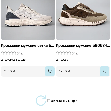
Кроссовки мужские сетка 594395 Бежевые Серые
Кроссовки мужские 590684 Коричневые
0
0
41
42
43
44
45
46
40
41
42
1590 ₴
1790 ₴
Показать еще