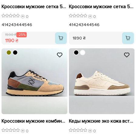
Кроссовки мужские сетка 595083 Бежевый распродажа
Кроссовки мужские сетка 595078 Бежевый
0
0
41
42
43
44
45
46
41
42
43
44
45
46
1590 ₴
-25%
1890 ₴
1190 ₴
Кроссовки мужские комбинированные замша текстиль 594912 Бежевые с серым
Кеды мужские эко кожа вставка замш 594887 Бежевые
0
0