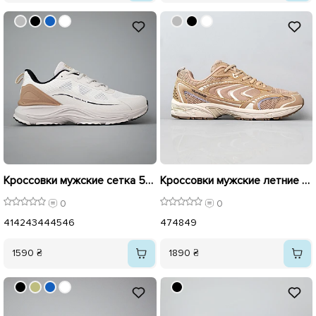
Кроссовки мужские сетка 594394 Молочные
Кроссовки мужские летние сетка большие 595206 Бежевые
0
0
41
42
43
44
45
46
47
48
49
1590 ₴
1890 ₴