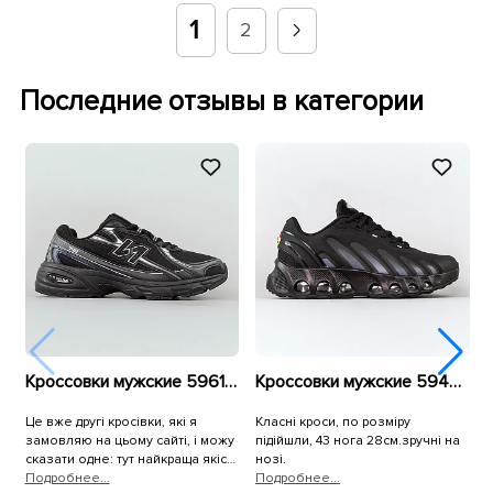
1
2
Последние отзывы в категории
Кроссовки мужские 596129 Черные
Кроссовки мужские 594878 Черные
Це вже другі кросівки, які я
Класні кроси, по розміру
К
замовляю на цьому сайті, і можу
підійшли, 43 нога 28см.зручні на
т
сказати одне: тут найкраща якість
нозі.
С
взуття, яку я коли-небудь
Подробнее...
Подробнее...
і
П