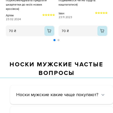
порекомендувала придбати
подивимося чи не будуть
б
шкарпетки до моїх нових
кашлататися)
кросівок)
Іван
Р
Артем
23.11.2023
0
23.02.2024
70 ₴
70 ₴
НОСКИ МУЖСКИЕ ЧАСТЫЕ
ВОПРОСЫ
Носки мужские какие чаще покупают?