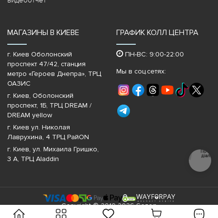
видеоотчет
МАГАЗИНЫ В КИЕВЕ
ГРАФИК КОЛЛ ЦЕНТРА
г. Киев Оболонский
ПН-ВС: 9:00-22:00
проспект 47/42, станция
Мы в соц.сетях:
метро «Героев Днепра»‎, ТРЦ
ОАЗИС
г. Киев, Оболонский
проспект, 1Б, ТРЦ DREAM /
DREAM yellow
г. Киев ул. Николая
Лаврухина, 4 ТРЦ РайON
г. Киев, ул. Михаила Гришко,
Почати
діалог
3 А, ТРЦ Aladdin
Copyright © 2010-2026 Sezon