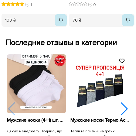
1
0
199 ₴
70 ₴
Последние отзывы в категории
Мужские носки (4+1) шт. 579131
Мужские носки Термо Ассорти 587780 Корона
Дякую менеджеру Людмилі, що
Теплі та приємні на дотик,
З