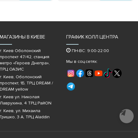
МАГАЗИНЫ В КИЕВЕ
ГРАФИК КОЛЛ ЦЕНТРА
г. Киев Оболонский
ПН-ВС: 9:00-22:00
проспект 47/42, станция
Мы в соц.сетях:
метро «Героев Днепра»‎,
ТРЦ ОАЗИС
г. Киев, Оболонский
проспект, 1Б, ТРЦ DREAM /
DREAM yellow
г. Киев ул. Николая
Лаврухина, 4 ТРЦ РайON
г. Киев, ул. Михаила
Почати
діалог
Гришко, 3 А, ТРЦ Aladdin