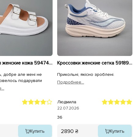
Шлепанцы женские кожа 594743 Белые
Кроссовки женские сетка 591891 Белые голубые
, добре але мені не
Прикольні, якісно зроблені.
довелось подарувати
Подробнее...
..
Людмила
22.07.2026
36
2890 ₴
Купить
Купить