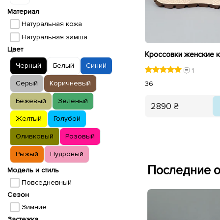
Материал
Натуральная кожа
Натуральная замша
Цвет
Черный
Белый
Синий
1
Серый
Коричневый
36
Бежевый
Зеленый
2890 ₴
Желтый
Голубой
Оливковый
Розовый
Рыжый
Пудровый
Последние о
Модель и стиль
Повседневный
Сезон
Зимние
Застежка