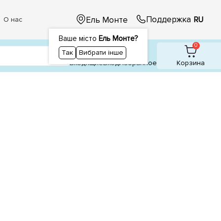
Поддержка
Ель Монте
RU
О нас
Ваше місто
Ель Монте?
1
1
0
Так
Вибрати інше
Входящие
Вход
Избранное
Корзина