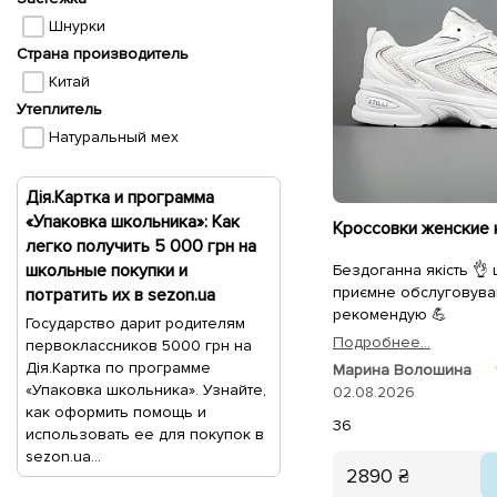
Шнурки
Страна производитель
Китай
Утеплитель
Натуральный мех
Дія.Картка и программа
«Упаковка школьника»: Как
легко получить 5 000 грн на
школьные покупки и
Бездоганна якість 👌
приємне обслуговува
потратить их в sezon.ua
рекомендую 💪
Государство дарит родителям
Подробнее...
первоклассников 5000 грн на
Дія.Картка по программе
Марина Волошина
«Упаковка школьника». Узнайте,
02.08.2026
как оформить помощь и
36
использовать ее для покупок в
sezon.ua...
2890 ₴