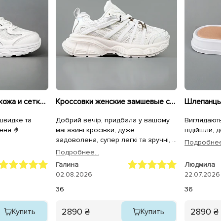
Кроссовки женские кожа и сетка 594681 Белые
Кроссовки женские замшевые сетка 595293 Белые
 швидке та
Добрий вечір, придбала у вашому
Виглядають
ння 🤌
магазині кросівки, дуже
підійшли, 
задоволена, супер легкі та зручні, а
Подробнее.
для чоловіка крокси, він теж
Подробнее...
задоволений. Дякуємо.
Галина
Людмила
02.08.2026
22.07.2026
36
36
2890 ₴
2890 ₴
Купить
Купить