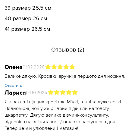
39 размер 25,5 см
40 размер 26 см
41 размер 26,5 см
Отзывов (2)
Олена
01.02.2026
Велике дякую. Кросівки зручні з першого дня носіння.
Ответить
Лариса
04.10.2025
Я в захваті від цих кросівок! М'які, теплі та дуже легкі.
Повномірні, ношу 38 р і вони підійшли на товсту
шкарпетку. Дякую велике дівчині-консультанту,
відповіла на всі питання. Доставка наступного дня.
Тепер це мій улюблений магазин!