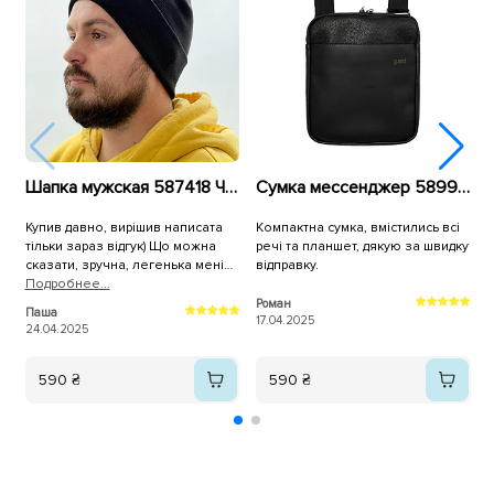
Шапка мужская 587418 Черная
Сумка мессенджер 589980 Черная
Купив давно, вирішив написата
Компактна сумка, вмістились всі
В
тільки зараз відгук) Що можна
речі та планшет, дякую за швидку
д
сказати, зручна, легенька мені
відправку.
вона по розміру підійшла
Подробнее...
ідеально.
Роман
Паша
17.04.2025
1
24.04.2025
590 ₴
590 ₴