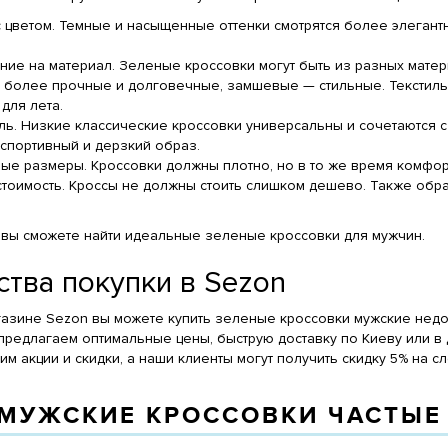
 цветом. Темные и насыщенные оттенки смотрятся более элегант
ние на материал. Зеленые кроссовки могут быть из разных матери
более прочные и долговечные, замшевые — стильные. Текстильн
 для лета.
ь. Низкие классические кроссовки универсальны и сочетаются 
спортивный и дерзкий образ.
ые размеры. Кроссовки должны плотно, но в то же время комфорт
стоимость. Кроссы не должны стоить слишком дешево. Также обра
, вы сможете найти идеальные зеленые кроссовки для мужчин.
тва покупки в Sezon
газине Sezon вы можете купить зеленые кроссовки мужские нед
предлагаем оптимальные цены, быструю доставку по Киеву или в 
м акции и скидки, а наши клиенты могут получить скидку 5% на с
 МУЖСКИЕ КРОССОВКИ ЧАСТЫЕ