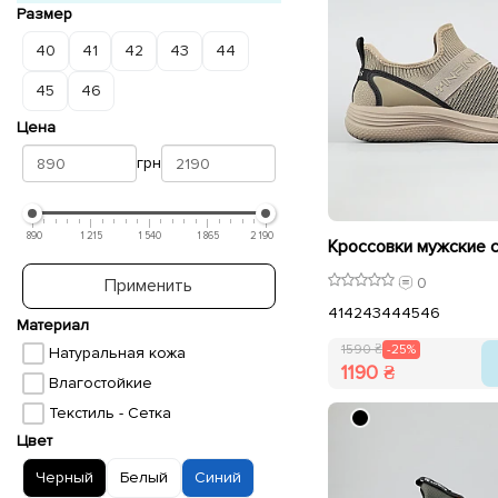
Размер
40
41
42
43
44
45
46
Цена
грн
890
1 215
1 540
1 865
2 190
0
Применить
41
42
43
44
45
46
Материал
1590 ₴
-25%
Натуральная кожа
1190 ₴
Влагостойкие
Текстиль - Сетка
Цвет
Черный
Белый
Синий