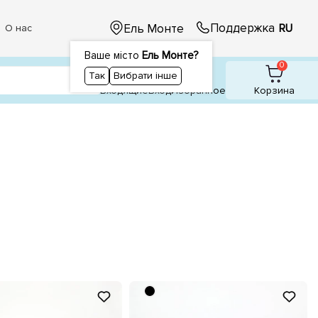
Поддержка
Ель Монте
RU
О нас
Ваше місто
Ель Монте?
1
1
0
Так
Вибрати інше
Входящие
Вход
Избранное
Корзина