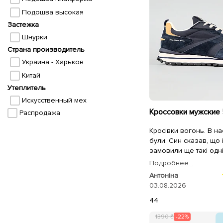
Подошва высокая
Застежка
Шнурки
Страна производитель
Украина - Харьков
Китай
Утеплитель
Искусственный мех
Распродажа
Кросівки вогонь. В на
були. Син сказав, що
замовили ще такі одн
Подробнее...
Антоніна
03.08.2026
44
1390 ₴
-22%