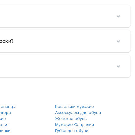
оски?
лепанцы
Кошельки мужские
итера
Аксессуары для обуви
кие
Женская обувь
атья
Мужские Сандалии
тинки
Губка для обуви