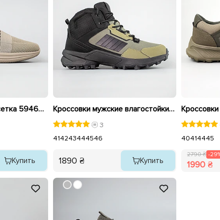
Кроссовки мужские сетка 594641 Хаки распродажа
Кроссовки мужские влагостойкие утепленные 593466 Хаки черные
3
41
42
43
44
45
46
40
41
44
45
2790 ₴
-29
1890 ₴
Купить
Купить
1990 ₴