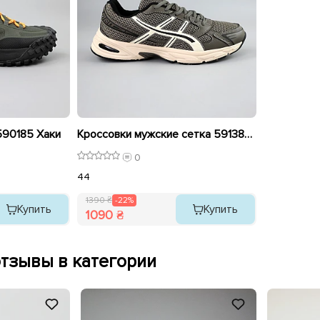
590185 Хаки
Кроссовки мужские сетка 591387 Хаки распродажа
0
44
1390 ₴
-22%
Купить
Купить
1090 ₴
тзывы в категории