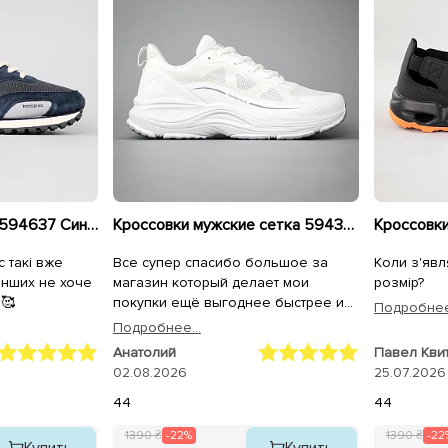
Кроссовки мужские 594637 Синие
Кроссовки мужские сетка 594396 Белые
с такі вже
Все супер спасибо большое за
Коли з'явл
 інших не хоче
магазин который делает мои
розмір?
і🥰
покупки ещё выгоднее быстрее и
Подробнее.
качественнее,спасибо большое
Подробнее...
всему коллективу магазина
Анатолий
Павел Кви
Sezon.ua за самоё лучшее
02.08.2026
25.07.2026
обслуживание качество продукции
и быструю доставку на адрес.
44
44
1390 ₴
-22%
1390 ₴
-22