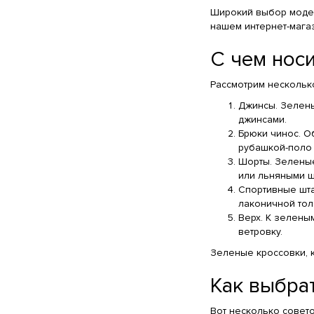
Широкий выбор модел
нашем интернет-магаз
С чем нос
Рассмотрим несколько
Джинсы. Зелены
джинсами.
Брюки чинос. О
рубашкой-поло 
Шорты. Зеленые
или льняными ш
Спортивные шта
лаконичной тол
Верх. К зелены
ветровку.
Зеленые кроссовки, 
Как выбра
Вот несколько совет