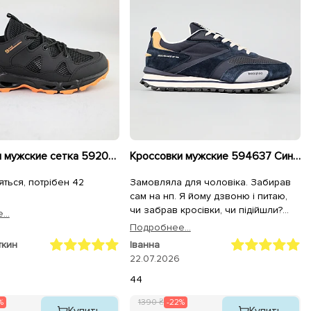
Кроссовки мужские сетка 592053 Черные
Кроссовки мужские 594637 Синие
яться, потрібен 42
Замовляла для чоловіка. Забирав
сам на нп. Я йому дзвоню і питаю,
чи забрав кросівки, чи підійшли?
..
Відповідь: "Я приміряв і вирішив в
Подробнее...
них вже і піти. Максимально зручні)"
ткин
Іванна
Дуже задоволений. Дякую!
22.07.2026
44
%
1390 ₴
-22%