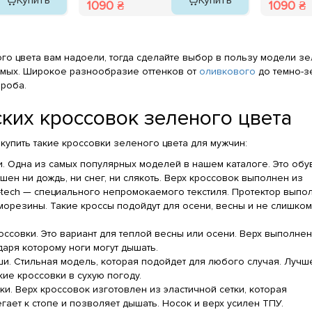
Купить
Купить
1090 ₴
1090 ₴
го цвета вам надоели, тогда сделайте выбор в пользу модели з
имых. Широкое разнообразие оттенков от
оливкового
до темно-з
роба.
ких кроссовок зеленого цвета
купить такие кроссовки зеленого цвета для мужчин:
. Одна из самых популярных моделей в нашем каталоге. Это обув
шен ни дождь, ни снег, ни слякоть. Верх кроссовок выполнен из
tech — специального непромокаемого текстиля. Протектор выпо
морезины. Такие кроссы подойдут для осени, весны и не слишком
оссовки. Это вариант для теплой весны или осени. Верх выполнен
даря которому ноги могут дышать.
и. Стильная модель, которая подойдет для любого случая. Лучш
кие кроссовки в сухую погоду.
ки. Верх кроссовок изготовлен из эластичной сетки, которая
гает к стопе и позволяет дышать. Носок и верх усилен ТПУ.