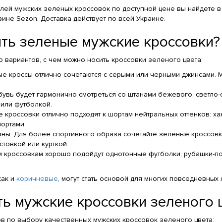
ей мужских зеленых кроссовок по доступной цене вы найдете в
ине Sezon. Доставка действует по всей Украине.
ить зеленые мужские кроссовки?
 вариантов, с чем можно носить кроссовки зеленого цвета:
е кроссы отлично сочетаются с серыми или черными джинсами. М
бувь будет гармонично смотреться со штанами бежевого, светло
или футболкой.
 кроссовки отлично подходят к шортам нейтральных оттенков: ха
ортами.
ны. Для более спортивного образа сочетайте зеленые кроссовк
стовкой или курткой.
м кроссовкам хорошо подойдут однотонные футболки, рубашки-пол
как и
коричневые
, могут стать основой для многих повседневных 
ть мужские кроссовки зеленого 
ов по выбору качественных мужских кроссовок зеленого цвета: