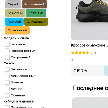
Серый
Коричневый
Бежевый
Зеленый
Голубой
Оливковый
Оранжевый
Модель и стиль
Беговые
Кроссовки мужские 
Повседневный
3
Спортивный
44
Сезон
Весенние
2190 ₴
Демисезонные
Зимние
Последние о
Летние
Осенние
Каблук и подошва
Подошва платформа