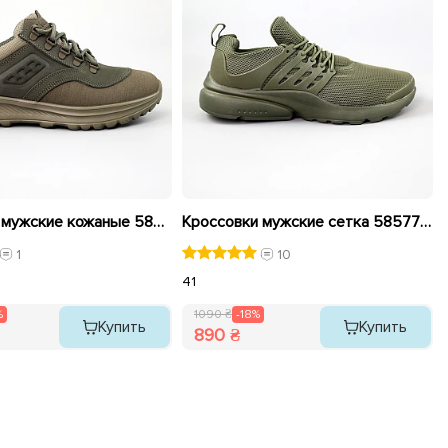
Кроссовки мужские кожаные 589921 Хаки. распродажа
Кроссовки мужские сетка 585779 Хаки распродажа
1
10
41
%
1090 ₴
-18%
Купить
Купить
890 ₴