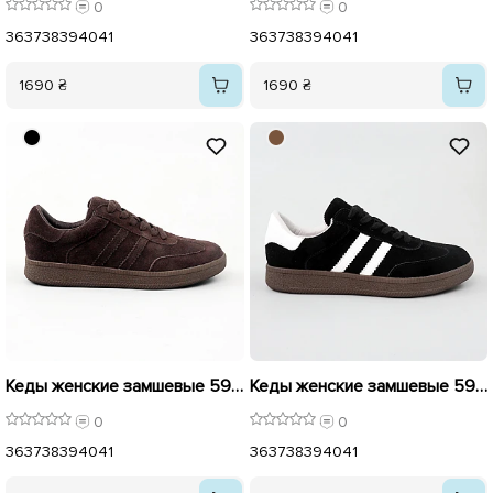
0
0
36
37
38
39
40
41
36
37
38
39
40
41
1690 ₴
1690 ₴
Кеды женские замшевые 596024 Шоколад
Кеды женские замшевые 596023 Черные
0
0
36
37
38
39
40
41
36
37
38
39
40
41