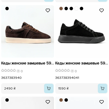
Кеды женские замшевые 596169 Коричневые
Кеды женские замшевые 592755 Черные
0
0
36
37
38
39
40
36
37
38
39
40
41
2490 ₴
1590 ₴