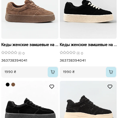
Кеды женские замшевые на байке 596053 Коричневый
Кеды женские замшевые на байке 596052 Черные
0
0
36
37
38
39
40
41
36
37
38
39
40
41
1990 ₴
1990 ₴