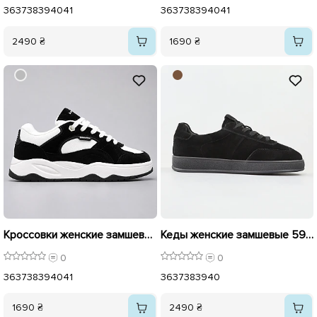
36
37
38
39
40
41
36
37
38
39
40
41
2490 ₴
1690 ₴
Кроссовки женские замшевые 595973 Черные
Кеды женские замшевые 596168 Черные
0
0
36
37
38
39
40
41
36
37
38
39
40
1690 ₴
2490 ₴