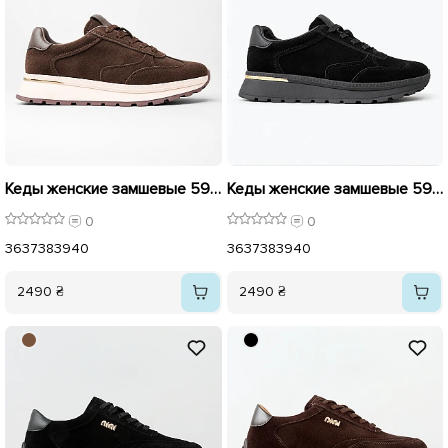
Кеды женские замшевые 596292 Коричневые
Кеды женские замшевые 596291 Черные
0
0
36
37
38
39
40
36
37
38
39
40
2490 ₴
2490 ₴