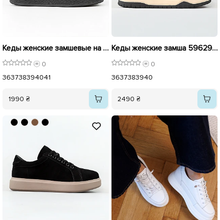
Кеды женские замшевые на байке 596051 Черные
Кеды женские замша 596295 Черный
0
0
36
37
38
39
40
41
36
37
38
39
40
1990 ₴
2490 ₴