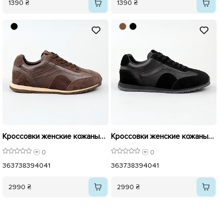
1390 ₴
1390 ₴
Кроссовки женские кожаные 596014 Коричневые
Кроссовки женские кожаные 596015 Черные
0
0
36
37
38
39
40
41
36
37
38
39
40
41
2990 ₴
2990 ₴