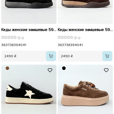
Кеды женские замшевые 596209 Черные
Кеды женские замшевые 596170 Шоколад
0
0
36
37
38
39
40
41
36
37
38
39
40
41
2490 ₴
2490 ₴