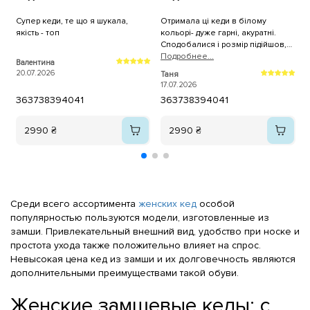
Супер кеди, те що я шукала,
Отримала ці кеди в білому
К
якість - топ
кольорі- дуже гарні, акуратні.
н
Сподобалися і розмір підійшов,
брала трішки більші. Дякую, як
Подробнее...
Валентина
A
завжди за оперативну доставку!
20.07.2026
1
Таня
17.07.2026
36
37
38
39
40
41
36
37
38
39
40
41
2990 ₴
2990 ₴
Среди всего ассортимента
женских кед
особой
популярностью пользуются модели, изготовленные из
замши. Привлекательный внешний вид, удобство при носке и
простота ухода также положительно влияет на спрос.
Невысокая цена кед из замши и их долговечность являются
дополнительными преимуществами такой обуви.
Женские замшевые кеды: с