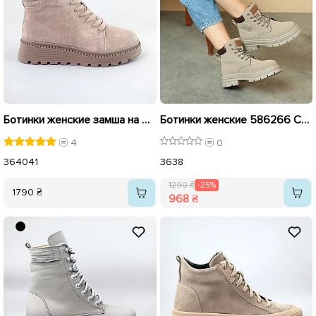
Ботинки женские замша на меху 593170 Серые
Ботинки женские 586266 Серые распродажа
4
0
36
40
41
36
38
1290 ₴
-25%
1790 ₴
968 ₴