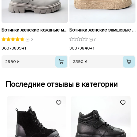
Ботинки женские кожаные мех 591153 Серые
Ботинки женские замшевые мех 590967 Серые
2
0
36
37
38
39
41
36
37
38
40
41
2990 ₴
3390 ₴
Последние отзывы в категории