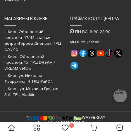
МАГАЗИНЫ В КИЕВЕ
ГРАФИК КОЛЛ ЦЕНТРА
г. Киев Оболонский
ПН-ВС: 9:00-22:00
проспект 47/42, станция
Мы в соц.сетях:
метро «Героев Днепра»‎, ТРЦ
ОАЗИС
г. Киев, Оболонский
проспект, 1Б, ТРЦ DREAM /
DREAM yellow
г. Киев ул. Николая
Лаврухина, 4 ТРЦ РайON
г. Киев, ул. Михаила Гришко,
Почати
діалог
3 А, ТРЦ Aladdin
Copyright © 2010-2026 Sezon
1