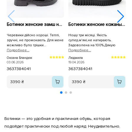
Ботинки женские замш на меху 592699 Черные
Ботинки женские кожаные мех 591097 Черные
Черевики дійсно хороші. Теплі,
Ношу три місяці. Якість
зручні, не промокають. Для мене
супер,м'які,не натирають.
ч
можливо було трішки
Задоволена на 100%.Дякую
ч
слизьковаті.
Подробнее...
Подробнее...
н
П
в
Оксана Бландюк
Людмила
С
ч
03.06.2026
19.04.2026
0
36
37
38
40
41
36
37
38
40
41
п
3390 ₴
3390 ₴
Ботинки — это удобная и практичная обувь, которая 
подойдет практически под любой наряд. Неудивительно, 