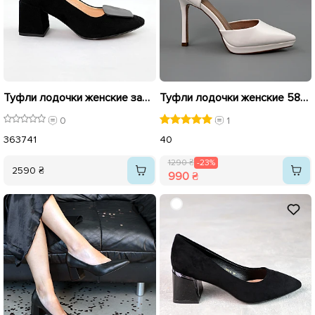
Туфли лодочки женские замшевые 586634 Черные
Туфли лодочки женские 589908 Белые распродажа
0
1
36
37
41
40
1290 ₴
-23%
2590 ₴
990 ₴