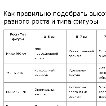
Как правильно подобрать высо
разного роста и типа фигуры
Рост / Тип
3–5 см
5–7 см
7
фигуры
Для
Универсальный
Опт
Ниже 160 см
повседневной
вариант
выс
носки
Для
Комфортный
Идеальная
160–170 см
веч
минимум
высота
обр
Достаточно
Мож
Оптимальная
Выше 170 см
элегантный
соз
высота
вариант
дис