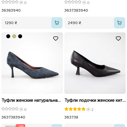
0
0
36
38
39
40
36
37
38
39
40
1290 ₴
2490 ₴
Туфли женские натуральная замша 594213 Синие распродажа
Туфли лодочки женские киттен 592520 Черные
0
2
36
37
38
39
40
36
37
38
2490 ₴
-24%