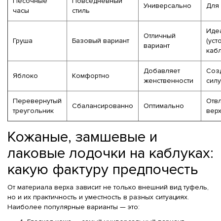
Песочные
Повседневный
Универсально
Для 
часы
стиль
Иде
Отличный
Груша
Базовый вариант
(уст
вариант
кабл
Добавляет
Соз
Яблоко
Комфортно
женственности
силу
Перевернутый
Отвл
Сбалансированно
Оптимально
треугольник
вер
Кожаные, замшевые и
лаковые лодочки на каблуках:
какую фактуру предпочесть
От материала верха зависит не только внешний вид туфель,
но и их практичность и уместность в разных ситуациях.
Наиболее популярные варианты — это: