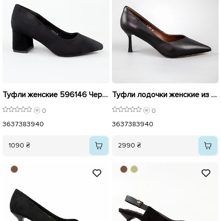
Туфли женские 596146 Черные
Туфли лодочки женские из натуральной кожи 594208 Черные
0
0
36
37
38
39
40
36
37
38
39
40
1090 ₴
2990 ₴