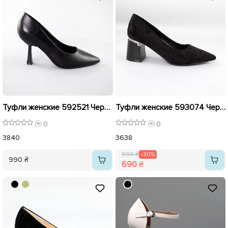
Туфли женские 592521 Черные
Туфли женские 593074 Черные распродажа
0
0
38
40
36
38
990 ₴
-30%
990 ₴
690 ₴