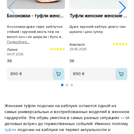
Босоножки - туфли женские 595924 Бежевые
Туфли женские женские 595944 Коричневые
босоніжки дуже гарні, каблучок
Дуже зручний каблук, довго такі
стійкий і зручний,якість теж на
шукала і ціна супер
В
висоті хоч і не шкіра,як і було в
описі сказано.Все прийшло дуже
Подробнее...
Анастасія
С
швидко.Дуже вам
29.06.2026
2
Лилия
вдячна.Рекомендую, не
04.07.2026
пошкодуєте 👍❤️
36
36
890 ₴
890 ₴
Женские туфли лодочки на каблуке остаются одной из
самых универсальных и востребованных моделей в женском
гардеробе. Эта обувь уместна в самых разных ситуациях — от
деловых встреч до торжественных событий. Именно поэтому
туфли
лодочки на каблуке не теряют актуальности и