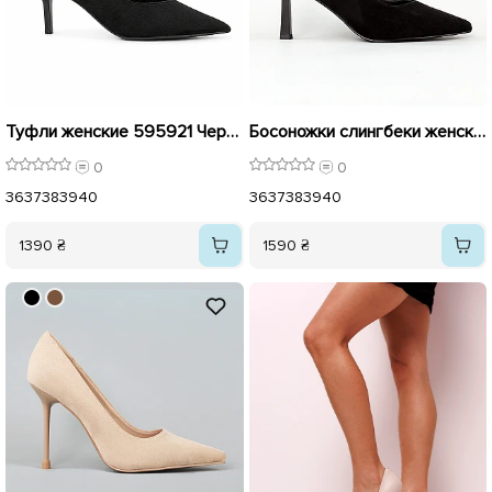
Туфли женские 595921 Черные
Босоножки слингбеки женские замшевые 595440 Черные
0
0
36
37
38
39
40
36
37
38
39
40
1390 ₴
1590 ₴