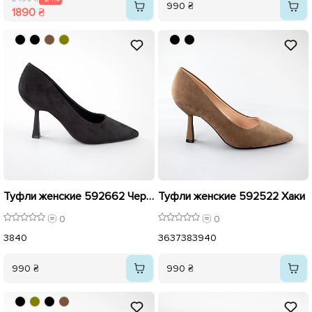
990 ₴
1890 ₴
Туфли женские 592662 Черные
Туфли женские 592522 Хаки
0
0
38
40
36
37
38
39
40
990 ₴
990 ₴