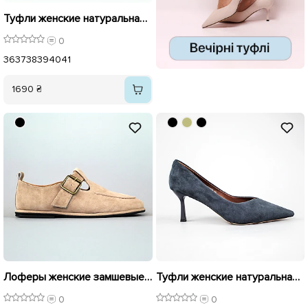
Туфли женские натуральная замша 596142 Черные
0
36
37
38
39
40
41
1690 ₴
Лоферы женские замшевые 594323 Бежевые
Туфли женские натуральная замша 594213 Синие распродажа
0
0