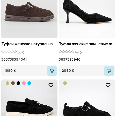
Туфли женские натуральная замша 596141 Коричневый
Туфли женские замшевые женские 596290 Черные
0
0
36
37
38
39
40
41
36
37
38
39
40
1690 ₴
2990 ₴