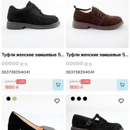
Туфли женские замшевые 591678 Черные распродажа
Туфли женские замшевые 591660 Коричневые распродажа
0
0
36
37
38
39
40
41
36
37
38
39
40
41
2490 ₴
-24%
2490 ₴
-24%
1890 ₴
1890 ₴