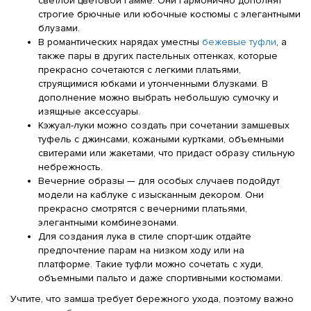
светлой цветовой гамме. Они гармонично дополнят
строгие брючные или юбочные костюмы с элегантными
блузами.
В романтических нарядах уместны
бежевые туфли
, а
также пары в других пастельных оттенках, которые
прекрасно сочетаются с легкими платьями,
струящимися юбками и утонченными блузками. В
дополнение можно выбрать небольшую сумочку и
изящные аксессуары.
Кэжуал-луки можно создать при сочетании замшевых
туфель с джинсами, кожаными куртками, объемными
свитерами или жакетами, что придаст образу стильную
небрежность.
Вечерние образы — для особых случаев подойдут
модели на каблуке с изысканным декором. Они
прекрасно смотрятся с вечерними платьями,
элегантными комбинезонами.
Для создания лука в стиле спорт-шик отдайте
предпочтение парам на низком ходу или на
платформе. Такие туфли можно сочетать с худи,
объемными пальто и даже спортивными костюмами.
Учтите, что замша требует бережного ухода, поэтому важно