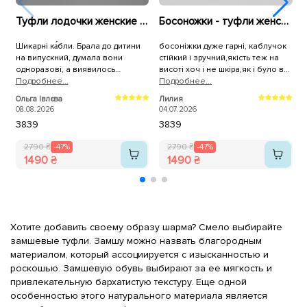
Туфли лодочки женские 589908 Белые
Босоножки - туфли женские 595924 Бежевые
Шикарні ка́бли. Брала до дитини
босоніжки дуже гарні, каблучок
Д
на випускний, думала вони
стійкий і зручний,якість теж на
ш
одноразові, а виявилось
висоті хоч і не шкіра,як і було в
неубіваємі. Зручні, не хитаються
Подробнее...
описі сказано.Все прийшло дуже
Подробнее...
А
хоча висока шпилька, на устілці
швидко.Дуже вам
2
Ольга Івлєва
Лилия
"подушечки" тож зручно та м'яко
вдячна.Рекомендую, не
08.08.2026
04.07.2026
ходити, +ціна! Рекомендую!
пошкодуєте 👍❤️
38
39
38
39
2790 ₴
-47%
2790 ₴
-47%
1490 ₴
1490 ₴
Хотите добавить своему образу шарма? Смело выбирайте
замшевые туфли. Замшу можно назвать благородным
материалом, который ассоциируется с изысканностью и
роскошью. Замшевую обувь выбирают за ее мягкость и
привлекательную бархатистую текстуру. Еще одной
особенностью этого натурального материала является