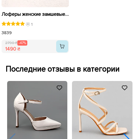
Лоферы женские замшевые 588785 Черные распродажа
1
38
39
2790 ₴
-47%
1490 ₴
Последние отзывы в категории