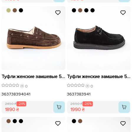
Туфли женские замшевые 592405 Коричневые распродажа
Туфли женские замшевые 592637 Черные распродажа
0
0
36
37
38
39
40
41
36
37
38
39
41
2490 ₴
-24%
2690 ₴
-26%
1890 ₴
1990 ₴