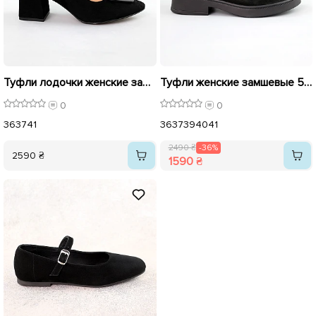
Туфли лодочки женские замшевые 586634 Черные
Туфли женские замшевые 591356 Черные распродажа
0
0
36
37
41
36
37
39
40
41
2490 ₴
-36%
2590 ₴
1590 ₴