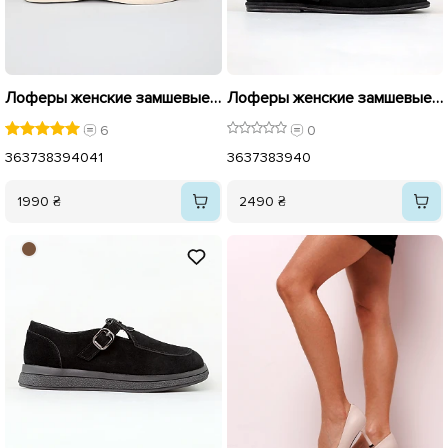
Лоферы женские замшевые 585379 Черные
Лоферы женские замшевые 594322 Черные
6
0
36
37
38
39
40
41
36
37
38
39
40
1990 ₴
2490 ₴