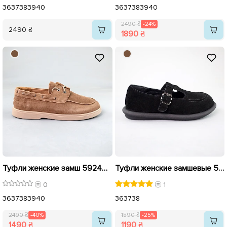
36
37
38
39
40
36
37
38
39
40
2490 ₴
-24%
2490 ₴
1890 ₴
Туфли женские замш 592403 Бежевые распродажа
Туфли женские замшевые 592956 Черные распродажа
0
1
36
37
38
39
40
36
37
38
2490 ₴
-40%
1590 ₴
-25%
1490 ₴
1190 ₴