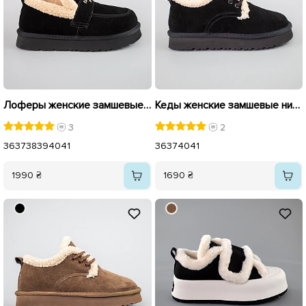
Лоферы женские замшевые на меху 593381 Черные
Кеды женские замшевые низкие на меху 593597 Черные
3
2
36
37
38
39
40
41
36
37
40
41
1990 ₴
1690 ₴