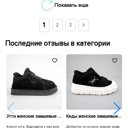
Показать еще
1
2
3
Последние отзывы в категории
Угги женские замшевые низкие мех 593397 Черные
Кеды женские замшевые мех 592877 Черные
Класні угги. Відходила у них всю
Добротні та сучасні зимові кеди,
Л