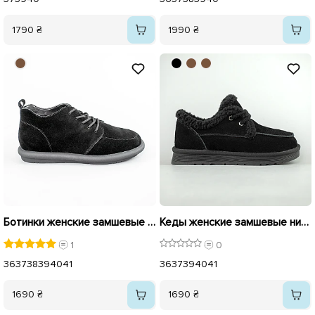
1790 ₴
1990 ₴
Ботинки женские замшевые низкие мех 593546 Черные
Кеды женские замшевые низкие на меху 593530 Черные
1
0
36
37
38
39
40
41
36
37
39
40
41
1690 ₴
1690 ₴