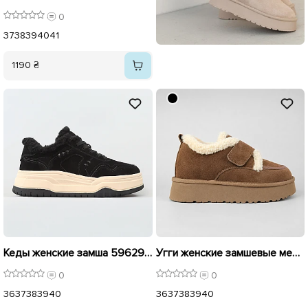
0
37
38
39
40
41
1190 ₴
Кеды женские замша 596295 Черный
Угги женские замшевые мех 596186 Коричневый
0
0
36
37
38
39
40
36
37
38
39
40