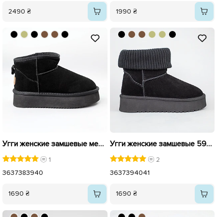
2490 ₴
1990 ₴
Угги женские замшевые мех 591092 Черные
Угги женские замшевые 594022 Черные
1
2
36
37
38
39
40
36
37
39
40
41
1690 ₴
1690 ₴