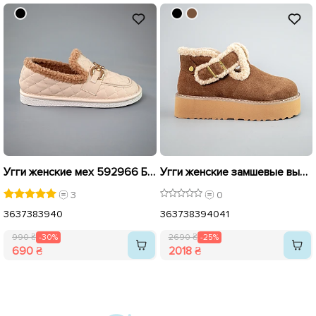
Угги женские мех 592966 Бежевые распродажа
Угги женские замшевые высокие мех 593354 Коричневые. распродажа
3
0
36
37
38
39
40
36
37
38
39
40
41
990 ₴
-30%
2690 ₴
-25%
690 ₴
2018 ₴