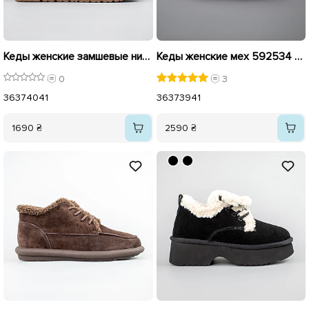
Кеды женские замшевые низкие на меху 593596 Коричневые
Кеды женские мех 592534 Черно-белые
0
3
36
37
40
41
36
37
39
41
1690 ₴
2590 ₴