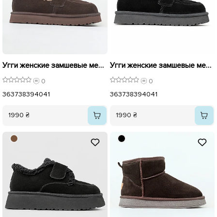
Угги женские замшевые мех 596184
Угги женские замшевые мех 596183 Черные
0
0
36
37
38
39
40
41
36
37
38
39
40
41
1990 ₴
1990 ₴