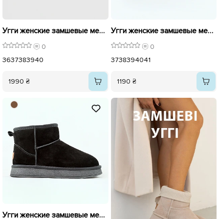
Угги женские замшевые мех 596185 Черные
Угги женские замшевые мех 596296
0
0
36
37
38
39
40
37
38
39
40
41
1990 ₴
1190 ₴
Угги женские замшевые мех 596297 Черные