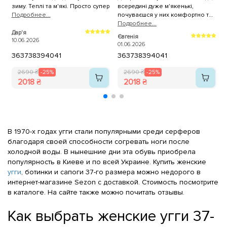
зиму. Теплі та м'які. Просто супер
всередині дуже м'якенькі,
м
Подробнее...
почуваєшся у них комфортно та
затишно!🤩 Велике дякую за
Подробнее...
Н
якісне і зручне взуття та за
Дар'я
1
Євгенія
10.06.2026
доброзичливість і
01.06.2026
професіоналізм продавців!!🤗
36
37
38
39
40
41
36
37
38
39
40
41
РЕКОМЕНДУЮ!!!
2690 ₴
-25%
2690 ₴
-25%
2018 ₴
2018 ₴
В 1970-х годах угги стали популярными среди серферов
благодаря своей способности согревать ноги после
холодной воды. В нынешние дни эта обувь приобрела
популярность в Киеве и по всей Украине. Купить женские
угги
, ботинки и сапоги 37-го размера можно недорого в
интернет-магазине Sezon с доставкой. Стоимость посмотрите
в каталоге. На сайте также можно почитать отзывы.
Как выбрать женские угги 37-