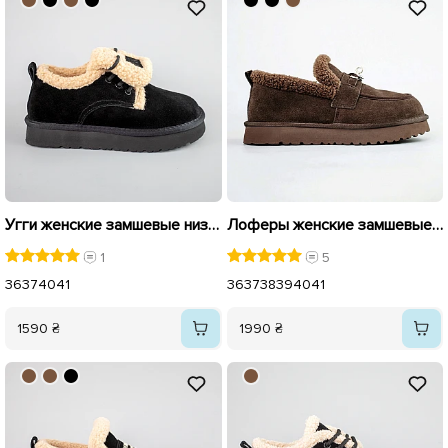
Угги женские замшевые низкие на меху 593399 Черные
Лоферы женские замшевые на меху 593383 Коричневый
1
5
36
37
40
41
36
37
38
39
40
41
1590 ₴
1990 ₴