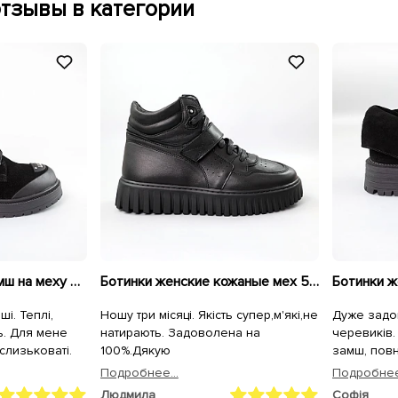
тзывы в категории
Ботинки женские замш на меху 592699 Черные
Ботинки женские кожаные мех 591097 Черные
і. Теплі,
Ношу три місяці. Якість супер,м'які,не
Дуже задо
ь. Для мене
натирають. Задоволена на
черевиків.
слизьковаті.
100%.Дякую
замш, повн
носінні, ви
Подробнее...
Подробнее.
краще, чим
Людмила
Софія