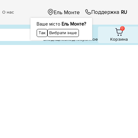
Поддержка
Ель Монте
RU
О нас
Ваше місто
Ель Монте?
1
1
0
Так
Вибрати інше
Входящие
Вход
Избранное
Корзина