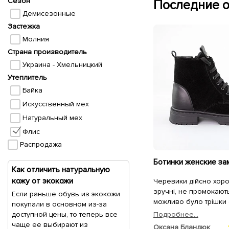
Сезон
Последние о
Демисезонные
Застежка
Молния
Страна производитель
Украина - Хмельницкий
Утеплитель
Байка
Искусственный мех
Натуральный мех
Флис
Распродажа
Как отличить натуральную
кожу от экокожи
Черевики дійсно хорош
зручні, не промокают
Если раньше обувь из экокожи
можливо було трішки 
покупали в основном из-за
доступной цены, то теперь все
Подробнее...
чаще ее выбирают из
Оксана Бландюк