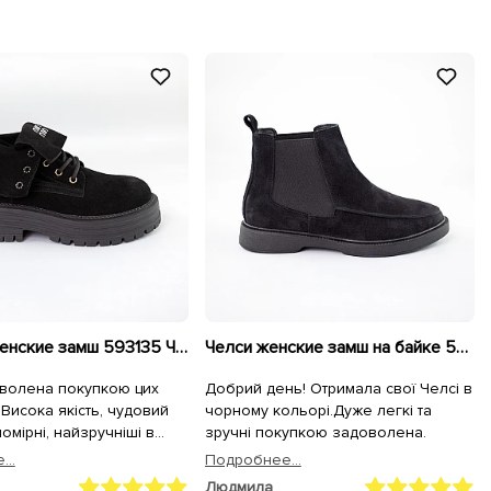
Ботинки женские замш 593135 Черные
Челси женские замш на байке 592644 Черные
волена покупкою цих
Добрий день! Отримала свої Челсі в
 Висока якість, чудовий
чорному кольорі.Дуже легкі та
омірні, найзручніші в
зручні покупкою задоволена.
глядають в житті навіть
..
Подробнее...
 на фото та відео. Тому,
Людмила