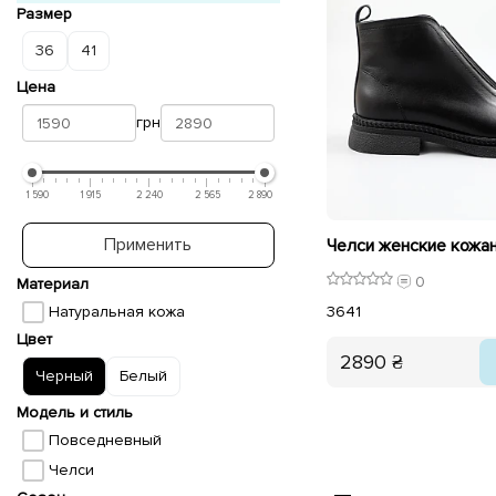
Размер
36
41
Цена
грн
1 590
1 915
2 240
2 565
2 890
Применить
0
Материал
Натуральная кожа
36
41
Цвет
2890 ₴
Черный
Белый
Модель и стиль
Повседневный
Челси