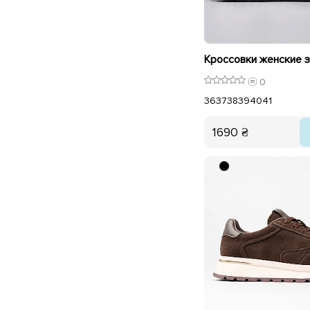
0
36
37
38
39
40
41
1690 ₴