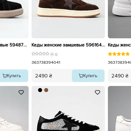
Кеды женские замшевые 594874 Черные
Кеды женские замшевые 596164 Шоколад
0
36
37
38
39
40
41
36
37
38
39
4
2490 ₴
2490 ₴
Купить
Купить