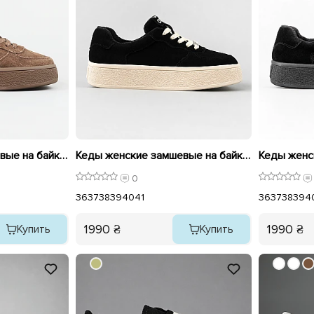
Кеды женские замшевые на байке 596053 Коричневый
Кеды женские замшевые на байке 596052 Черные
0
36
37
38
39
40
41
36
37
38
39
4
1990 ₴
1990 ₴
Купить
Купить