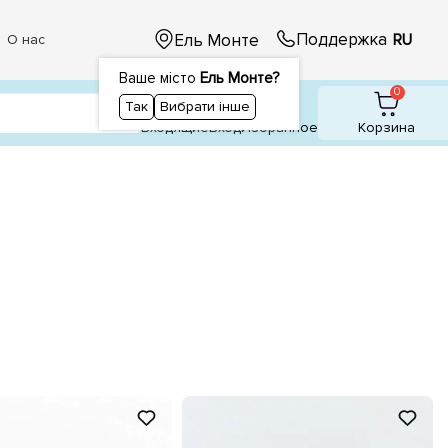
Поддержка
Ель Монте
RU
О нас
Ваше місто
Ель Монте?
1
0
0
Так
Вибрати інше
Входящие
Вход
Избранное
Корзина