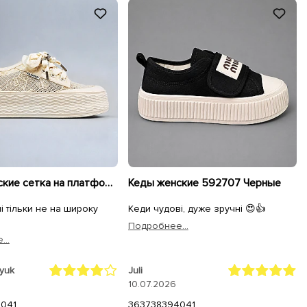
Кеды женские сетка на платформе 595413 Бежевые
Кеды женские 592707 Черные
і тільки не на широку
Кеди чудові, дуже зручні 😍👍
Подробнее...
..
nyuk
Juli
10.07.2026
40
41
36
37
38
39
40
41