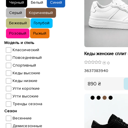
Черный
Белый
Синий
Серый
Коричневый
Бежевый
Голубой
Розовый
Рыжый
Модель и стиль
Классический
Повседневный
0
Спортивный
36
37
38
39
40
Кеды высокие
Кеды низкие
890 ₴
Угги короткие
Угги высокие
Тренды сезона
Сезон
Весенние
Демисезонные