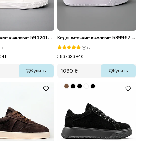
Кеды женские кожаные 594241 Белые
Кеды женские кожаные 589967 Белые
0
6
0
41
36
37
38
39
40
1090 ₴
Купить
Купить