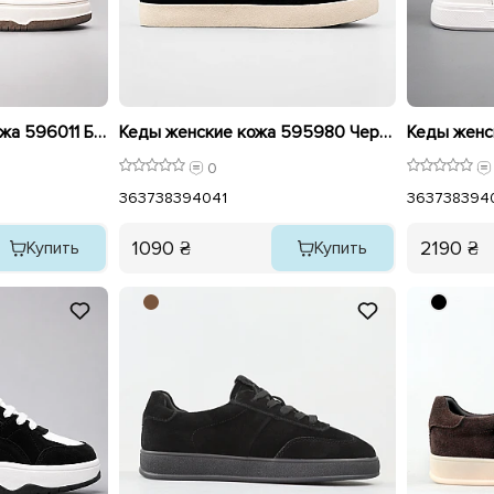
Кеды женские эко кожа 596011 Бежевые
Кеды женские кожа 595980 Черные с серыми серебристыми
0
36
37
38
39
40
41
36
37
38
39
4
1090 ₴
2190 ₴
Купить
Купить