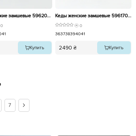
Кеды женские замшевые 596209 Черные
Кеды женские замшевые 596170 Шоколад
0
0
0
41
36
37
38
39
40
41
2490 ₴
Купить
Купить
е
7