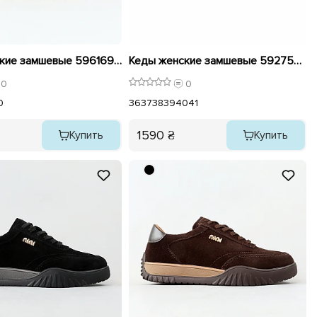
Кеды женские замшевые 596169 Коричневые
Кеды женские замшевые 592755 Черные
0
0
0
36
37
38
39
40
41
1590 ₴
Купить
Купить