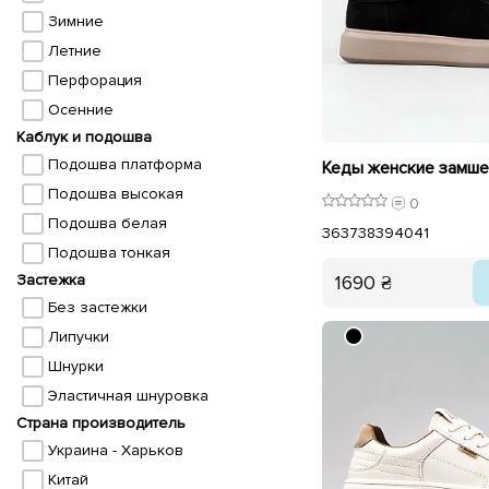
Зимние
Летние
Перфорация
Осенние
Каблук и подошва
Подошва платформа
Подошва высокая
0
Подошва белая
36
37
38
39
40
41
Подошва тонкая
1690 ₴
Застежка
Без застежки
Липучки
Шнурки
Эластичная шнуровка
Страна производитель
Украина - Харьков
Китай