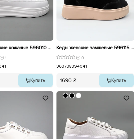
Кеды женские кожаные 596010 Белые
Кеды женские замшевые 596115 Черные
1
0
0
41
36
37
38
39
40
41
1690 ₴
Купить
Купить