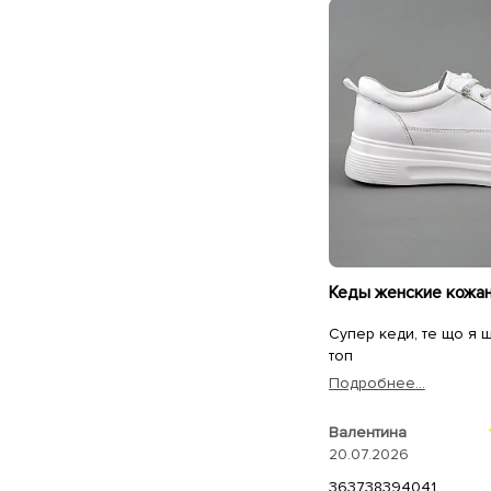
Супер кеди, те що я шу
топ
Подробнее...
Валентина
20.07.2026
36
37
38
39
40
41