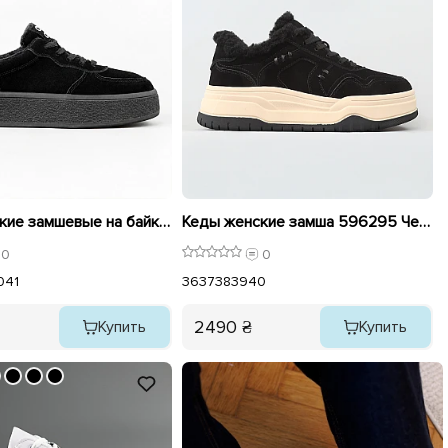
Кеды женские замшевые на байке 596051 Черные
Кеды женские замша 596295 Черный
0
0
0
41
36
37
38
39
40
2490 ₴
Купить
Купить