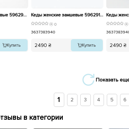
Кеды женские замшевые 596292 Коричневые
Кеды женские замшевые 596291 Черные
0
36
37
38
39
40
36
37
38
39
4
2490 ₴
2490 ₴
Купить
Купить
Показать ещ
1
2
3
4
5
6
тзывы в категории