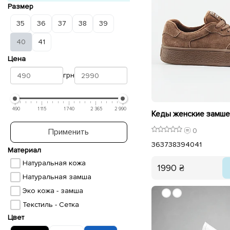
Размер
35
36
37
38
39
40
41
Цена
грн
490
1 115
1 740
2 365
2 990
0
Применить
36
37
38
39
40
41
Материал
Натуральная кожа
1990 ₴
Натуральная замша
Эко кожа - замша
Текстиль - Сетка
Цвет