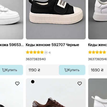
Кеды женские сплит кожа 596536 Белые
Кеды женские 592707 Черные
4
36
37
38
39
40
36
37
38
39
4
1190 ₴
1690 ₴
Купить
Купить