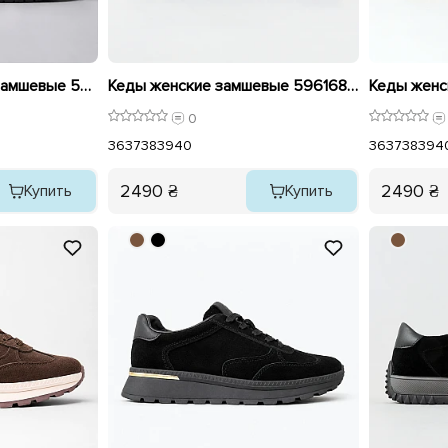
Кроссовки женские замшевые 595973 Черные
Кеды женские замшевые 596168 Черные
0
36
37
38
39
40
36
37
38
39
4
2490 ₴
2490 ₴
Купить
Купить