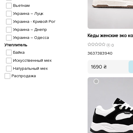
Вьетнам
Украина – Луцк
Украина - Кривой Рог
Украина – Днепр
Украина – Одесса
Утеплитель
0
Байка
36
37
38
39
40
Искусственный мех
1690 ₴
Натуральный мех
Распродажа