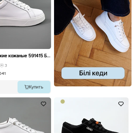
Кеды женские кожаные 591415 Белые
3
0
41
Купить