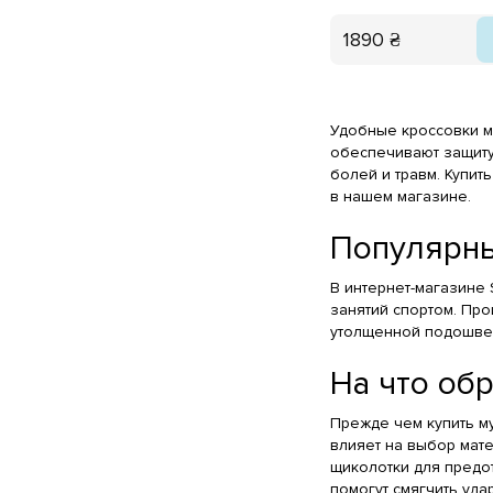
1890 ₴
Удобные кроссовки м
обеспечивают защиту
болей и травм. Купит
в нашем магазине.
Популярны
В интернет-магазине
занятий спортом. Про
утолщенной подошве 
На что об
Прежде чем купить му
влияет на выбор мат
щиколотки для предо
помогут смягчить уда