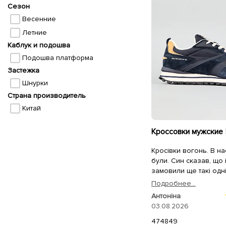
Сезон
Весенние
Летние
Каблук и подошва
Подошва платформа
Застежка
Шнурки
Страна производитель
Китай
Кросівки вогонь. В на
були. Син сказав, що
замовили ще такі одн
Подробнее...
Антоніна
03.08.2026
47
48
49