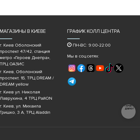
МАГАЗИНЫ В КИЕВЕ
ГРАФИК КОЛЛ ЦЕНТРА
г. Киев Оболонский
ПН-ВС: 9:00-22:00
проспект 47/42, станция
Мы в соц.сетях:
метро «Героев Днепра»‎,
ТРЦ ОАЗИС
г. Киев, Оболонский
проспект, 1Б, ТРЦ DREAM /
DREAM yellow
г. Киев ул. Николая
Лаврухина, 4 ТРЦ РайON
г. Киев, ул. Михаила
Почати
діалог
Гришко, 3 А, ТРЦ Aladdin