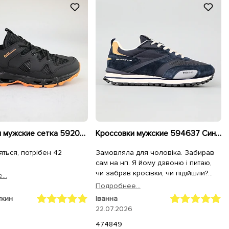
Кроссовки мужские сетка 592053 Черные
Кроссовки мужские 594637 Синие
яться, потрібен 42
Замовляла для чоловіка. Забирав
сам на нп. Я йому дзвоню і питаю,
чи забрав кросівки, чи підійшли?
..
Відповідь: "Я приміряв і вирішив в
Подробнее...
них вже і піти. Максимально зручні)"
ткин
Іванна
Дуже задоволений. Дякую!
22.07.2026
47
48
49