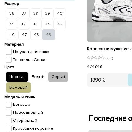
Размер
36
37
38
39
40
41
42
43
44
45
46
47
48
49
Материал
Натуральная кожа
0
Текстиль - Сетка
47
48
49
Цвет
Черный
Белый
Серый
1890 ₴
Бежевый
Модель и стиль
Беговые
Повседневный
Последние о
Спортивный
Кроссовки короткие