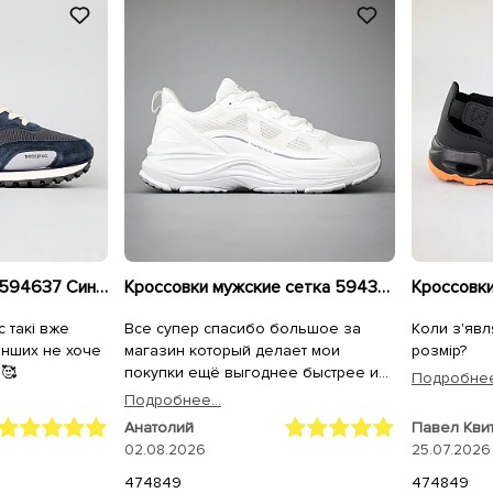
Кроссовки мужские 594637 Синие
Кроссовки мужские сетка 594396 Белые
с такі вже
Все супер спасибо большое за
Коли з'явл
 інших не хоче
магазин который делает мои
розмір?
і🥰
покупки ещё выгоднее быстрее и
Подробнее.
качественнее,спасибо большое
Подробнее...
всему коллективу магазина
Анатолий
Павел Кви
Sezon.ua за самоё лучшее
02.08.2026
25.07.2026
обслуживание качество продукции
и быструю доставку на адрес.
47
48
49
47
48
49