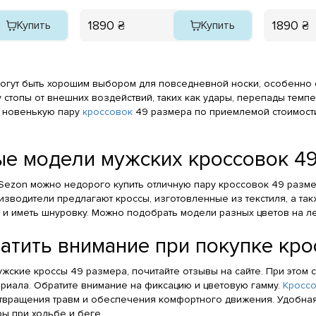
1890 ₴
1890 ₴
Купить
Купить
огут быть хорошим выбором для повседневной носки, особенно ес
 стопы от внешних воздействий, таких как удары, перепады темп
ь новенькую пару
кроссовок
49 размера по приемлемой стоимости
е модели мужских кроссовок 49
 Sezon можно недорого купить отличную пару кроссовок 49 разм
изводители предлагают кроссы, изготовленные из текстиля, а та
и иметь шнуровку. Можно подобрать модели разных цветов на ле
ратить внимание при покупке кр
жские кроссы 49 размера, почитайте отзывы на сайте. При этом с
ериала. Обратите внимание на фиксацию и цветовую гамму.
Кросс
твращения травм и обеспечения комфортного движения. Удобна
ры при ходьбе и беге.