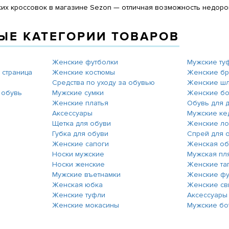
ких кроссовок в магазине Sezon — отличная возможность недоро
ЫЕ КАТЕГОРИИ ТОВАРОВ
Женские футболки
Мужские ту
 страница
Женские костюмы
Женские б
Средства по уходу за обувью
Женские ш
 обувь
Мужские сумки
Женские б
Женские платья
Обувь для 
Аксессуары
Мужские ке
Щетка для обуви
Женские л
Губка для обуви
Спрей для 
Женские сапоги
Женская об
Носки мужские
Мужская пл
Носки женские
Женские та
Мужские въетнамки
Женские фу
Женская юбка
Женские св
Женские туфли
Аксессуары
ь
Женские мокасины
Мужские бо