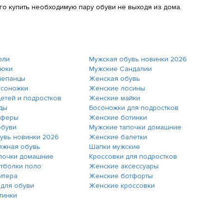
го купить необходимую пару обуви не выходя из дома.
фли
Мужская обувь новинки 2026
рюки
Мужские Сандалии
лепанцы
Женская обувь
осоножки
Женские лосины
детей и подростков
Женские майки
ды
Босоножки для подростков
оферы
Женские ботинки
обуви
Мужские тапочки домашние
увь новинки 2026
Женские балетки
яжная обувь
Шапки мужские
почки домашние
Кроссовки для подростков
тболки поло
Женские аксессуары
итера
Женские ботфорты
 для обуви
Женские кроссовки
тинки