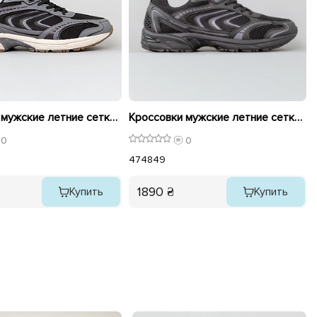
Кроссовки мужские летние сетка большие 595204 Темно серые
Кроссовки мужские летние сетка большие 595203 Черные
0
0
47
48
49
1890 ₴
Купить
Купить