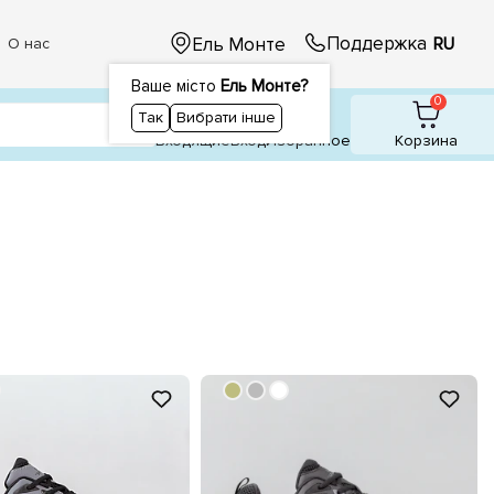
Поддержка
Ель Монте
RU
О нас
Ваше місто
Ель Монте?
1
1
0
Так
Вибрати інше
Входящие
Вход
Избранное
Корзина