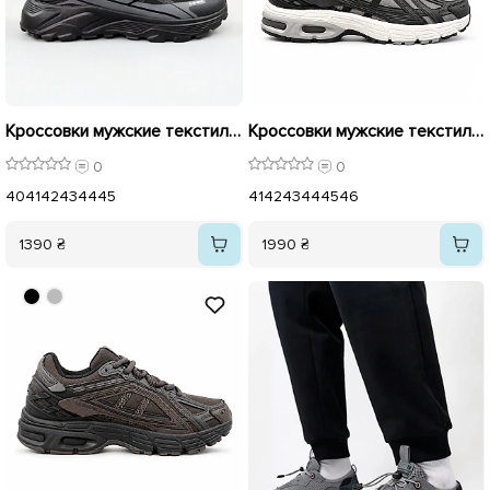
Кроссовки мужские текстиль 596180 Черные
Кроссовки мужские текстиль 596157 Темно Серые
0
0
40
41
42
43
44
45
41
42
43
44
45
46
1390 ₴
1990 ₴