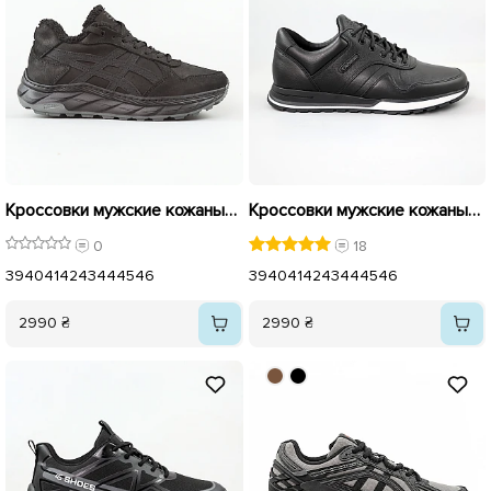
Кроссовки мужские кожаные на меху 596112 Черные
Кроссовки мужские кожаные 581623 Черные
0
18
39
40
41
42
43
44
45
46
39
40
41
42
43
44
45
46
2990 ₴
2990 ₴