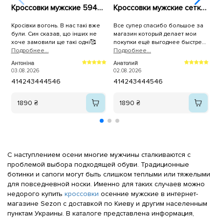
Кроссовки мужские 594637 Синие
Кроссовки мужские сетка 594396 Белые
Кросівки вогонь. В нас такі вже
Все супер спасибо большое за
К
були. Син сказав, що інших не
магазин который делает мои
р
хоче замовили ще такі одні🥰
покупки ещё выгоднее быстрее
Подробнее...
и качественнее,спасибо
Подробнее...
П
большое всему коллективу
2
Антоніна
Анатолий
магазина Sezon.ua за самоё
03.08.2026
02.08.2026
лучшее обслуживание качество
41
42
43
44
45
46
41
42
43
44
45
46
продукции и быструю доставку на
адрес.
1890 ₴
1890 ₴
С наступлением осени многие мужчины сталкиваются с
проблемой выбора подходящей обуви. Традиционные
ботинки и сапоги могут быть слишком теплыми или тяжелыми
для повседневной носки. Именно для таких случаев можно
недорого купить
кроссовки
осенние мужские в интернет-
магазине Sezon с доставкой по Киеву и другим населенным
пунктам Украины. В каталоге представлена информация,