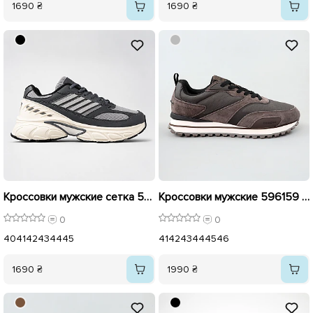
1690 ₴
1690 ₴
Кроссовки мужские сетка 596182 Серые
Кроссовки мужские 596159 Коричневые
0
0
40
41
42
43
44
45
41
42
43
44
45
46
1690 ₴
1990 ₴