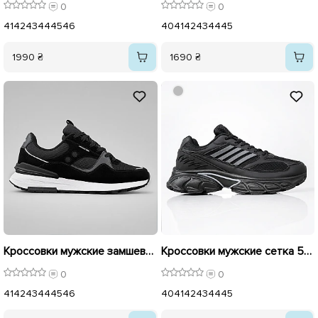
0
0
41
42
43
44
45
46
40
41
42
43
44
45
1990 ₴
1690 ₴
Кроссовки мужские замшевые 596390 Черные
Кроссовки мужские сетка 596181 Черные
0
0
41
42
43
44
45
46
40
41
42
43
44
45