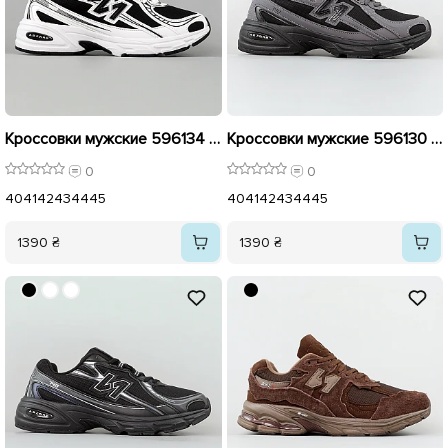
Кроссовки мужские 596134 Белый с черным
Кроссовки мужские 596130 Черный с серым
0
0
40
41
42
43
44
45
40
41
42
43
44
45
1390 ₴
1390 ₴