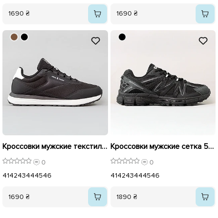
1690 ₴
1690 ₴
Кроссовки мужские текстильные 595815 Черные
Кроссовки мужские сетка 595632 Черный
0
0
41
42
43
44
45
46
41
42
43
44
45
46
1690 ₴
1890 ₴