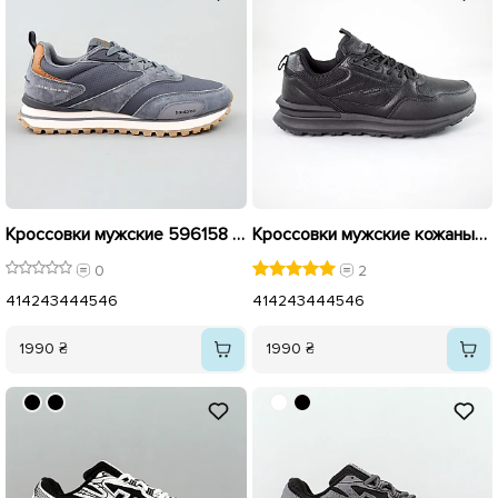
Кроссовки мужские 596158 Серые
Кроссовки мужские кожаные 592894 Черные
0
2
41
42
43
44
45
46
41
42
43
44
45
46
1990 ₴
1990 ₴