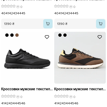
0
0
40
41
42
43
44
45
40
41
42
43
44
45
1390 ₴
1390 ₴
Кроссовки мужские текстильные 595942 Черные
Кроссовки мужские текстильные 595943 Коричневые
0
0
41
42
43
44
45
46
41
42
43
44
45
46