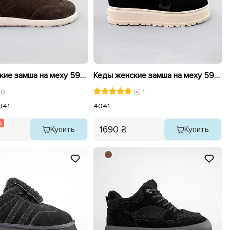
Кеды женские замша на меху 592635 Коричневые распродажа
Кеды женские замша на меху 593139 Черные
0
1
0
41
40
41
%
1690 ₴
Купить
Купить