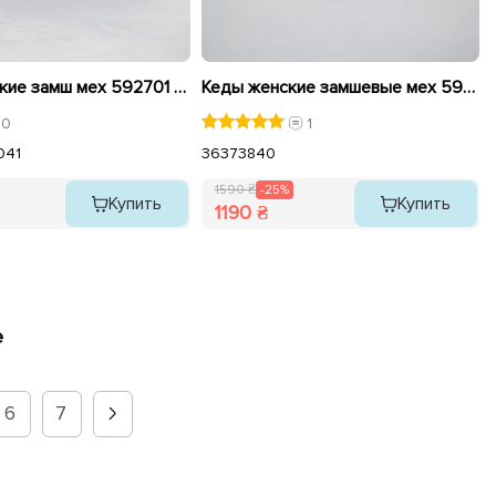
Кеды женские замш мех 592701 Коричневые
Кеды женские замшевые мех 592877 Черные распродажа
0
1
0
41
36
37
38
40
1590 ₴
-25%
Купить
Купить
1190 ₴
е
6
7