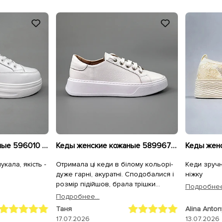
Кеды женские кожаные 596010 Белые
Кеды женские кожаные 589967 Белые
кала, якість -
Отримала ці кеди в білому кольорі-
Кеди зручн
дуже гарні, акуратні. Сподобалися і
ніжку
розмір підійшов, брала трішки
Подробнее.
більші. Дякую, як завжди за
Подробнее...
оперативну доставку!
Таня
Alina Anto
17.07.2026
13.07.2026