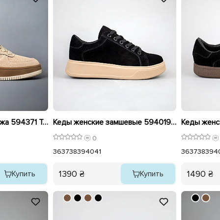
Кеды женские эко кожа 594371 Темно Бежевые распродажа
Кеды женские замшевые 594019 Черные
0
36
37
38
39
40
41
36
37
38
39
4
1390 ₴
1490 ₴
Купить
Купить