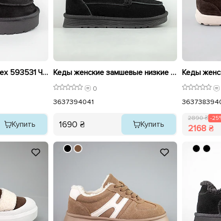
Угги женские замш мех 593531 Черные
Кеды женские замшевые низкие на меху 593530 Черные
0
36
37
39
40
41
36
37
38
39
4
2890 ₴
-25
1690 ₴
Купить
Купить
2168 ₴