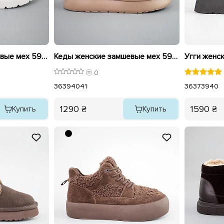
Кеды женские замшевые мех 592876 Коричневые
Кеды женские замшевые мех 593445 Бежевые
0
36
39
40
41
36
37
39
40
1290 ₴
1590 ₴
Купить
Купить