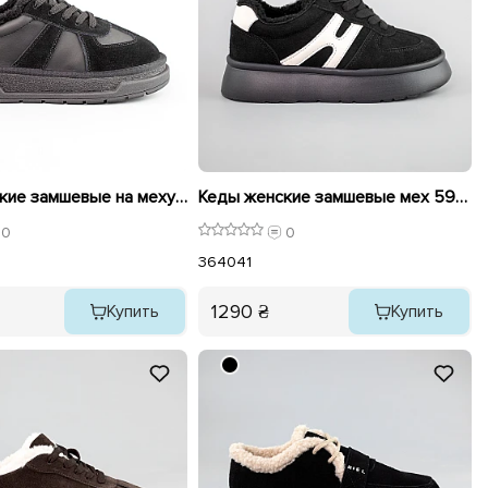
Кеды женские замшевые на меху 593468 Черные
Кеды женские замшевые мех 593443 Черные
0
0
36
40
41
1290 ₴
Купить
Купить