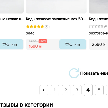
Угги женские замшевые низкие на меху 593255 Коричневый
Кеды женские замшевые мех 593373 Коричневая распродажа
1
36
40
36
37
38
39
4
2290 ₴
-26%
2690 ₴
Купить
Купить
1690 ₴
Показать ещ
4
1
2
3
5
тзывы в категории