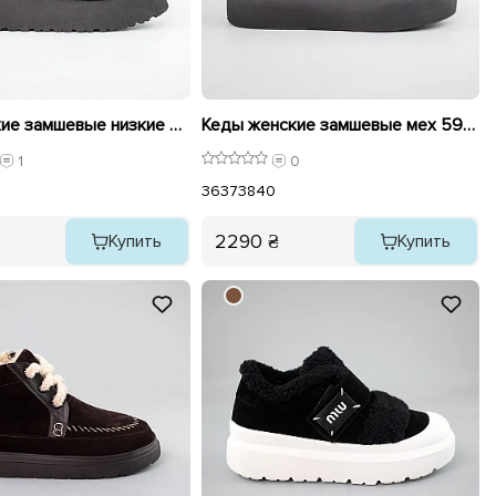
Угги женские замшевые низкие 593398 Черные
Кеды женские замшевые мех 593374 Черные
1
0
36
37
38
40
2290 ₴
Купить
Купить