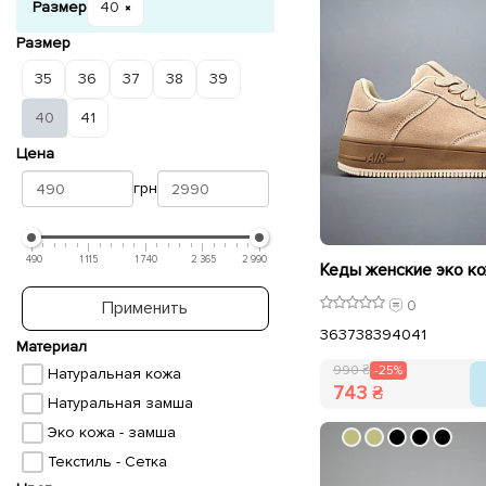
Размер
40
Размер
35
36
37
38
39
40
41
Цена
грн
490
1 115
1 740
2 365
2 990
0
Применить
36
37
38
39
40
41
Материал
990 ₴
-25%
Натуральная кожа
743 ₴
Натуральная замша
Эко кожа - замша
Текстиль - Сетка