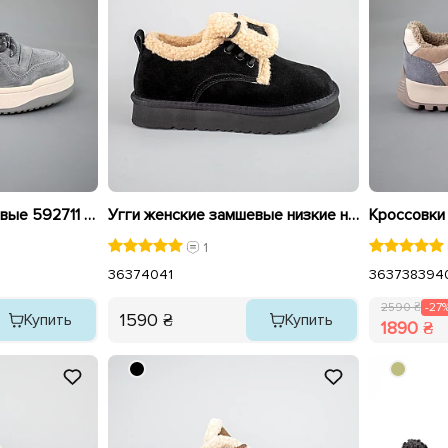
Кеды женские замшевые 592711 Серые
Угги женские замшевые низкие на меху 593399 Черные
1
36
37
40
41
36
37
38
39
4
2590 ₴
-27
1590 ₴
Купить
Купить
1890 ₴