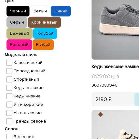
Цвет
Черный
Белый
Синий
Серый
Коричневый
Бежевый
Голубой
Розовый
Рыжый
Модель и стиль
Классический
Повседневный
0
Спортивный
36
37
38
39
40
Кеды высокие
Кеды низкие
2190 ₴
Угги короткие
Угги высокие
Тренды сезона
Сезон
Весенние