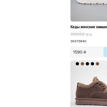
0
36
37
38
40
1590 ₴