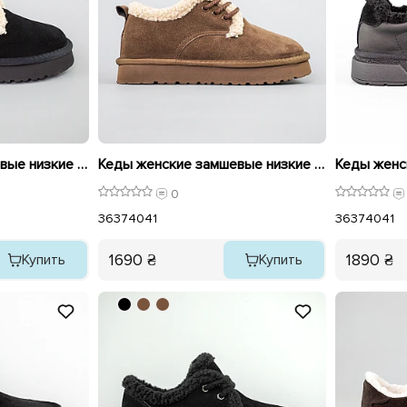
Кеды женские замшевые низкие на меху 593597 Черные
Кеды женские замшевые низкие на меху 593596 Коричневые
0
36
37
40
41
36
37
40
41
1690 ₴
1890 ₴
Купить
Купить