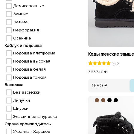
Демисезонные
Зимние
Летние
Перфорация
Осенние
Каблук и подошва
Подошва платформа
Подошва высокая
2
Подошва белая
36
37
40
41
Подошва тонкая
1690 ₴
Застежка
Без застежки
Липучки
Шнурки
Эластичная шнуровка
Страна производитель
Украина - Харьков