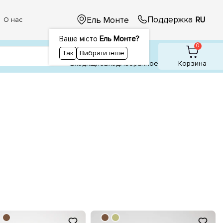
Поддержка
Ель Монте
RU
О нас
Ваше місто
Ель Монте?
1
1
0
Так
Вибрати інше
Входящие
Вход
Избранное
Корзина