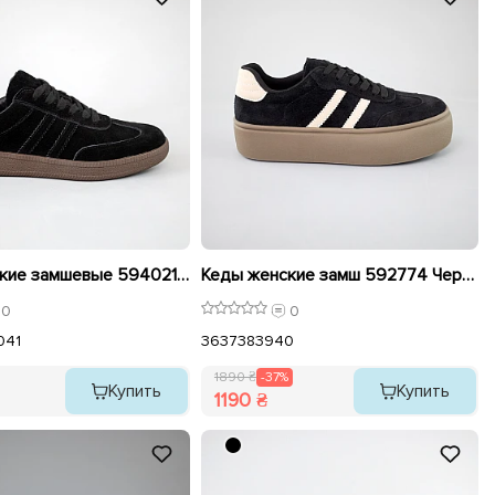
Кеды женские замшевые 594021 Черные
Кеды женские замш 592774 Черные распродажа
0
0
0
41
36
37
38
39
40
1890 ₴
-37%
Купить
Купить
1190 ₴