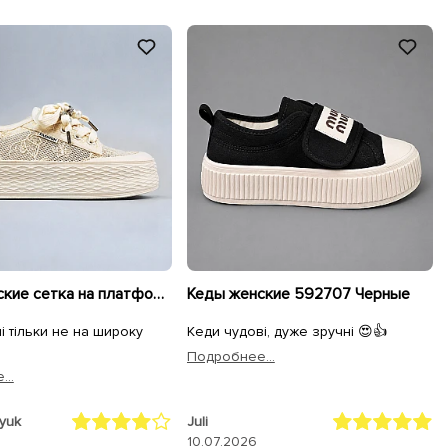
Кеды женские сетка на платформе 595413 Бежевые
Кеды женские 592707 Черные
і тільки не на широку
Кеди чудові, дуже зручні 😍👍
Подробнее...
..
nyuk
Juli
10.07.2026