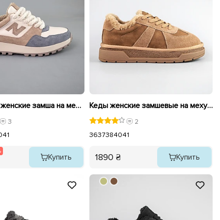
Кроссовки женские замша на меху 592697 Серые бежевые распродажа
Кеды женские замшевые на меху 593467 Бежевые
3
2
0
41
36
37
38
40
41
%
1890 ₴
Купить
Купить