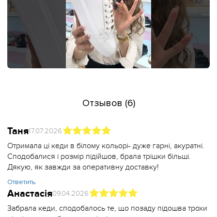
Отзывов (6)
Таня
17.07.2026
Отримала ці кеди в білому кольорі- дуже гарні, акуратні.
Сподобалися і розмір підійшов, брала трішки більші.
Дякую, як завжди за оперативну доставку!
Ответить
Анастасія
09.04.2026
Забрала кеди, сподобалось те, що позаду підошва трохи