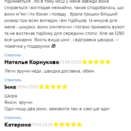
піднімається , бо в тому місці у мене завжди вона
стирається і виглядає неохайно, також сподобалось, що
вони мʼякі і по боках і позаду , брала трошки більший
розмір про всяк випадок і він підійшов. Із мінусів для
мене - шнурки, вони синтетичні і погано тримають вузол
та не вистачає підйому для середини стопи. Але за 1290
все шикарно. Якість вища ціни , і відправка швидка , і
ложечка у подарунок 🎁
Ответить
Наталья Корнукова
23.08.2025
Легкі зручні кеди, швидка доставка, обмін.
Ответить
Інна
29.04.2025
Шкіра.
Якісні, зручні.
Одні ношу два роки, замовила такі ж самі ще одні
Ответить
Катерина
07.04.2025