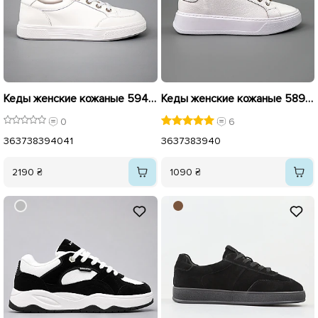
Кеды женские кожаные 594241 Белые
Кеды женские кожаные 589967 Белые
0
6
36
37
38
39
40
41
36
37
38
39
40
2190 ₴
1090 ₴