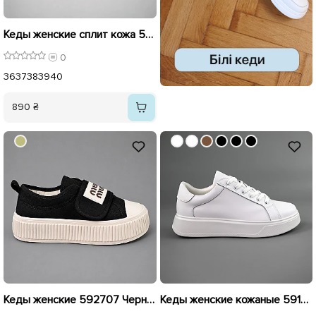
Кеды женские сплит кожа 596536 Белые
0
36
37
38
39
40
890 ₴
Кеды женские 592707 Черные
Кеды женские кожаные 591415 Белые