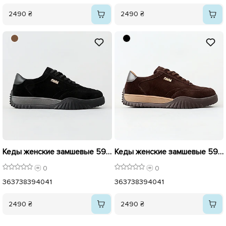
2490 ₴
2490 ₴
Кеды женские замшевые 596209 Черные
Кеды женские замшевые 596170 Шоколад
0
0
36
37
38
39
40
41
36
37
38
39
40
41
2490 ₴
2490 ₴