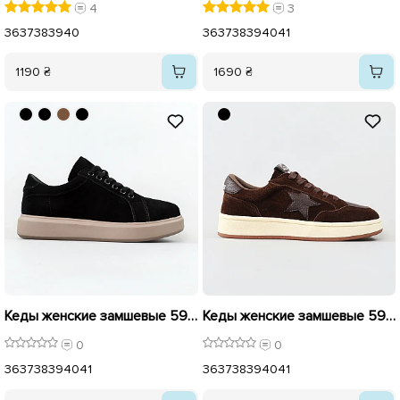
4
3
36
37
38
39
40
36
37
38
39
40
41
1190 ₴
1690 ₴
Кеды женские замшевые 594874 Черные
Кеды женские замшевые 596164 Шоколад
0
0
36
37
38
39
40
41
36
37
38
39
40
41