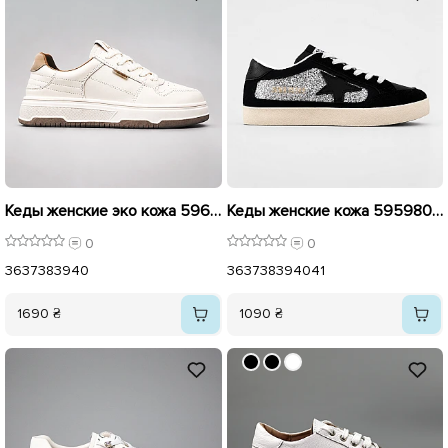
Кеды женские эко кожа 596011 Бежевые
Кеды женские кожа 595980 Черные с серыми серебристыми
0
0
36
37
38
39
40
36
37
38
39
40
41
1690 ₴
1090 ₴