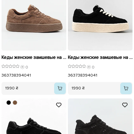
Кеды женские замшевые на байке 596053 Коричневый
Кеды женские замшевые на байке 596052 Черные
0
0
36
37
38
39
40
41
36
37
38
39
40
41
1990 ₴
1990 ₴