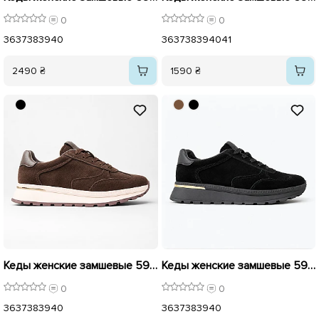
0
0
36
37
38
39
40
36
37
38
39
40
41
2490 ₴
1590 ₴
Кеды женские замшевые 596292 Коричневые
Кеды женские замшевые 596291 Черные
0
0
36
37
38
39
40
36
37
38
39
40