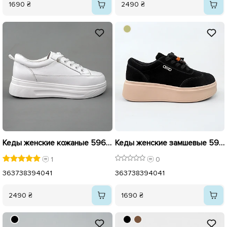
1690 ₴
2490 ₴
Кеды женские кожаные 596010 Белые
Кеды женские замшевые 596115 Черные
1
0
36
37
38
39
40
41
36
37
38
39
40
41
2490 ₴
1690 ₴