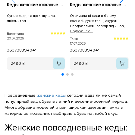
Кеды женские кожаные 596010 Белые
Кеды женские кожаные 589967 Белые
Супер кеди, те що я шукала,
Отримала ці кеди в білому
К
якість - топ
кольорі- дуже гарні, акуратні.
н
Сподобалися і розмір підійшов,
брала трішки більші. Дякую, як
Подробнее...
Валентина
A
завжди за оперативну доставку!
20.07.2026
1
Таня
17.07.2026
36
37
38
39
40
41
36
37
38
39
40
41
2490 ₴
2490 ₴
Повседневные
женские кеды
сегодня едва ли не самый
популярный вид обуви в летний и весенне-осенний период.
Многообразие моделей и цен, широкая цветовая гамма и
материалов позволяют выбирать обувь на любой вкус.
Женские повседневные кеды: