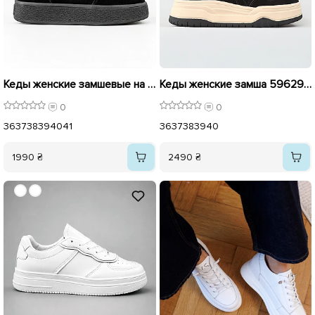
Кеды женские замшевые на байке 596051 Черные
Кеды женские замша 596295 Черный
0
0
36
37
38
39
40
41
36
37
38
39
40
1990 ₴
2490 ₴