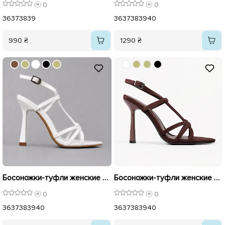
0
0
36
37
38
39
36
37
38
39
40
990 ₴
1290 ₴
Босоножки-туфли женские острый носок кожа 595770 Белые
Босоножки-туфли женские острый носок замш 595772 Коричневые
0
0
36
37
38
39
40
36
37
38
39
40