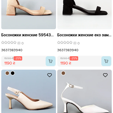
Босоножки женские 595439 Бежевые распродажа
Босоножки женские еко замш 595438 Черные распродажа
0
0
36
37
38
39
40
36
37
38
39
40
1590 ₴
-25%
1590 ₴
-25%
1190 ₴
1190 ₴