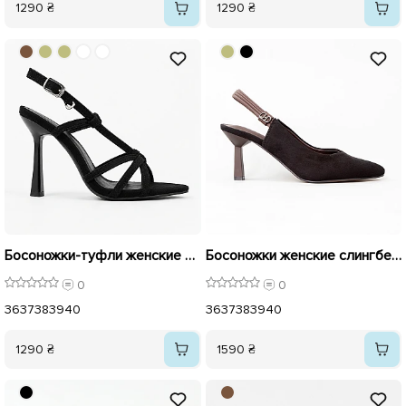
1290 ₴
1290 ₴
Босоножки-туфли женские острый носок замш 595771 Черные
Босоножки женские слингбеки 595768 Черно-шоколадные
0
0
36
37
38
39
40
36
37
38
39
40
1290 ₴
1590 ₴