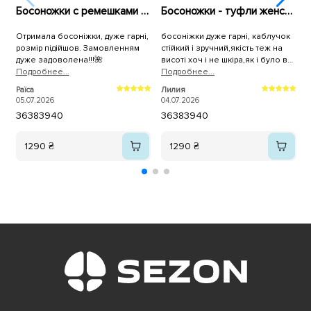
Босоножки с ремешками на стойком каблуке 595986
Босоножки - туфли женские 595924 Бежевые
Отримала босоніжки, дуже гарні,
босоніжки дуже гарні, каблучок
Н
розмір підійшов. Замовленням
стійкий і зручний,якість теж на
М
дуже задоволена!!!🌺
висоті хоч і не шкіра,як і було в
н
Подробнее...
описі сказано.Все прийшло дуже
Подробнее...
швидко.Дуже вам
У
Раїса
Лилия
0
вдячна.Рекомендую, не
05.07.2026
04.07.2026
пошкодуєте 👍❤️
36
38
39
40
36
38
39
40
1290 ₴
1290 ₴