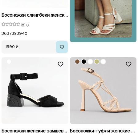
Босоножки слингбеки женские замшевые 595440 Черные
0
36
37
38
39
40
1590 ₴
Босоножки женские замшевые 591947 Черные
Босоножки-туфли женские острый носок 595769 Бежевые