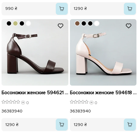
990 ₴
1290 ₴
Босоножки женские 594621 Коричневые
Босоножки женские 594618 Бежевые
0
0
36
38
39
40
36
38
39
40
1290 ₴
1290 ₴