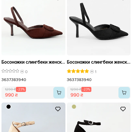
Босоножки слингбеки женские из эко-замши 595611 Коричневые распродажа
Босоножки слингбеки женские из эко-замши 595612 Черные распродажа
0
1
36
37
38
39
40
36
37
38
39
40
1290 ₴
-23%
1290 ₴
-23%
990 ₴
990 ₴