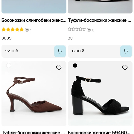
Босоножки слингобеки женские 595441 Бежевые
Туфли-босоножки женские острый носок 594613 Белые
1
0
36
39
38
1590 ₴
1290 ₴
Туфли-босоножки женские острый носок 594612 Коричневые распродажа
Босоножки женские 594606 Черные