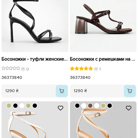
Босоножки - туфли женские 595988 Черные
Босоножки с ремешками на стойком каблуке 595986
0
1
36
37
38
40
36
37
38
40
1290 ₴
1290 ₴