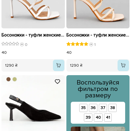
Босоножки - туфли женские 595923 Белые
Босоножки - туфли женские 595924 Бежевые
0
1
40
40
1290 ₴
1290 ₴
Воспользуйся
фильтром по
размеру
35
36
37
38
39
40
41