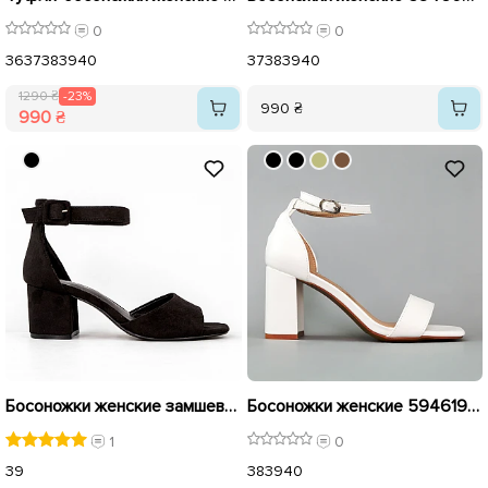
0
0
36
37
38
39
40
37
38
39
40
1290 ₴
-23%
990 ₴
990 ₴
Босоножки женские замшевые 594607 Черные
Босоножки женские 594619 Белые
1
0
39
38
39
40