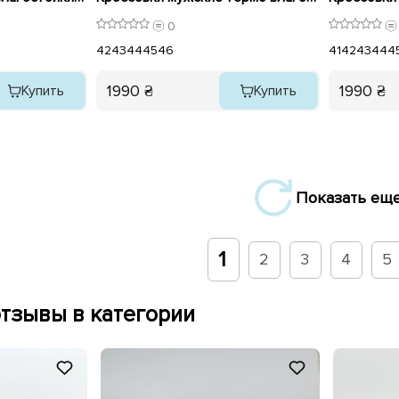
0
42
43
44
45
46
41
42
43
44
4
1990 ₴
1990 ₴
Купить
Купить
Показать ещ
1
2
3
4
5
тзывы в категории