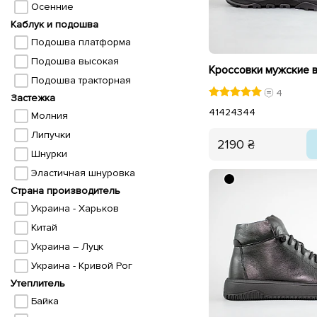
Осенние
Каблук и подошва
Подошва платформа
Подошва высокая
Подошва тракторная
4
Застежка
41
42
43
44
Молния
Липучки
2190 ₴
Шнурки
Эластичная шнуровка
Страна производитель
Украина - Харьков
Китай
Украина – Луцк
Украина - Кривой Рог
Утеплитель
Байка