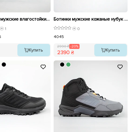
Кроссовки мужские влагостойкие на меху 593279 Серые
Ботинки мужские кожаные нубук на меху 593017 распродажа
1
0
5
40
45
2990 ₴
-20%
Купить
Купить
2390 ₴