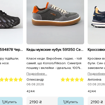
Кроссовки мужские 594878 Черные
Кеды мужские нубук 591350 Серые
ру підійшли,
Класні кеди. Виробник, гадаю, - той
Кросівки в
 нозі.
самий, що Konors/Filkison. Симетрія
були. Син 
пошиву і вклейки - ідеальна, 100%
замовили щ
повномірні. Лише устілки раджу
Подробнее...
Подробнее.
одразу замінити на анатомічні/
Олександр
Антоніна
пружні/меморі.
06.08.2026
03.08.2026
42
44
42
44
2190 ₴
2190 ₴
Купить
Купить