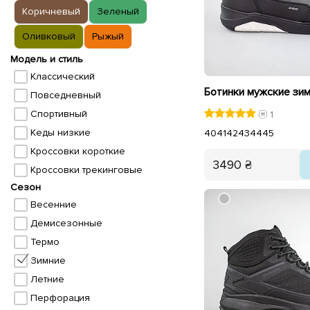
Коричневый
Зеленый
Оливковый
Рыжый
Модель и стиль
Классический
Повседневный
Спортивный
1
Кеды низкие
40
41
42
43
44
45
Кроссовки короткие
3490 ₴
Кроссовки трекинговые
Сезон
Весенние
Демисезонные
Термо
Зимние
Летние
Перфорация