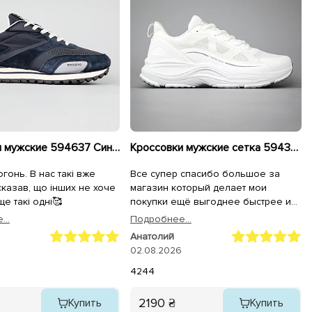
Кроссовки мужские 594637 Синие
Кроссовки мужские сетка 594396 Белые
огонь. В нас такі вже
Все супер спасибо большое за
сказав, що інших не хоче
магазин который делает мои
е такі одні🥰
покупки ещё выгоднее быстрее и
качественнее,спасибо большое
..
Подробнее...
всему коллективу магазина
Анатолий
Sezon.ua за самоё лучшее
02.08.2026
обслуживание качество продукции
и быструю доставку на адрес.
42
44
2190 ₴
Купить
Купить