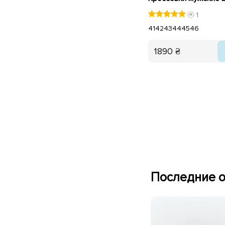
1
41
42
43
44
45
46
1890 ₴
Последние о