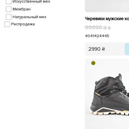
Искусственный мех
Мембран
Натуральный мех
Распродажа
0
40
41
42
44
45
2990 ₴