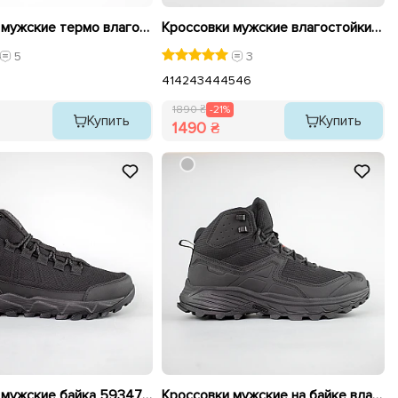
Кроссовки мужские термо влагостойкие 590310 Черные.
Кроссовки мужские влагостойкие утепленные 593465 распродажа
5
3
41
42
43
44
45
46
1890 ₴
-21%
Купить
Купить
1490 ₴
Кроссовки мужские байка 593476 Черные
Кроссовки мужские на байке влагостойкие 593419 Черные