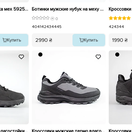
Ботинки мужские кожа мех 592511 Черные
Ботинки мужские нубук на меху 592690 Черные
0
40
41
42
43
44
45
42
43
44
2990 ₴
1990 ₴
Купить
Купить
Кроссовки мужские влагостойкие утепленные 593464 Черные
Кроссовки мужские термо влагостойкие 593477 Серые