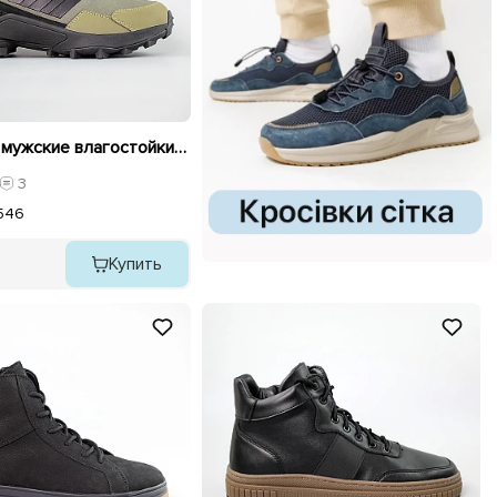
Кроссовки мужские влагостойкие утепленные 593466 Хаки черные
3
5
46
Купить