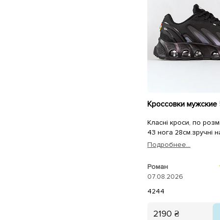
Класні кроси, по розмі
43 нога 28см.зручні на
Подробнее...
Роман
07.08.2026
42
44
2190 ₴