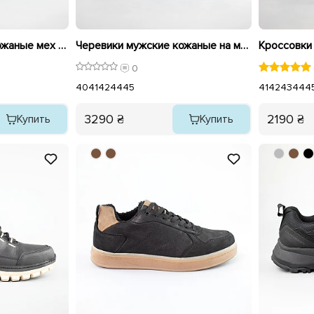
Черевики мужские кожаные мех 593019 Черные
Черевики мужские кожаные на меху 593013 Черные
0
40
41
42
44
45
41
42
43
44
4
3290 ₴
2190 ₴
Купить
Купить