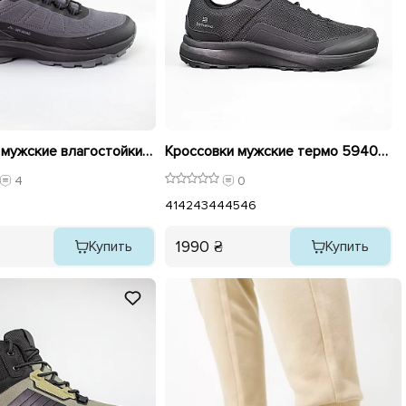
Кроссовки мужские влагостойкие термо 593173 Серый
Кроссовки мужские термо 594044 Черные
4
0
41
42
43
44
45
46
1990 ₴
Купить
Купить