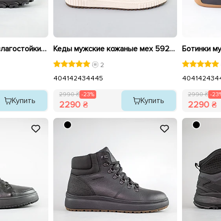
Кроссовки мужские влагостойкие на меху 593278 Черные
Кеды мужские кожаные мех 592513 Темно-серый распродажа
2
40
41
42
43
44
45
40
41
42
43
4
2990 ₴
-23%
2990 ₴
-23
Купить
Купить
2290 ₴
2290 ₴