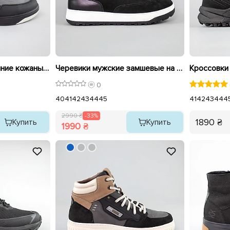
Ботинки мужские зимние кожаные 592509 Серые
Черевики мужские замшевые на меху 593007 Черные распродажа
0
40
41
42
43
44
45
41
42
43
44
4
2990 ₴
-33%
1890 ₴
Купить
Купить
1990 ₴