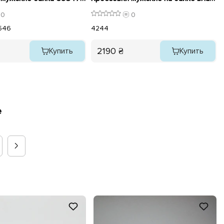
0
0
5
46
42
44
2190 ₴
Купить
Купить
е