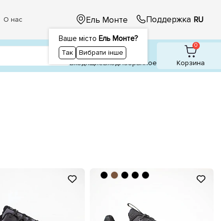
Поддержка
Ель Монте
RU
О нас
Ваше місто
Ель Монте?
1
1
0
Так
Вибрати інше
Входящие
Вход
Избранное
Корзина