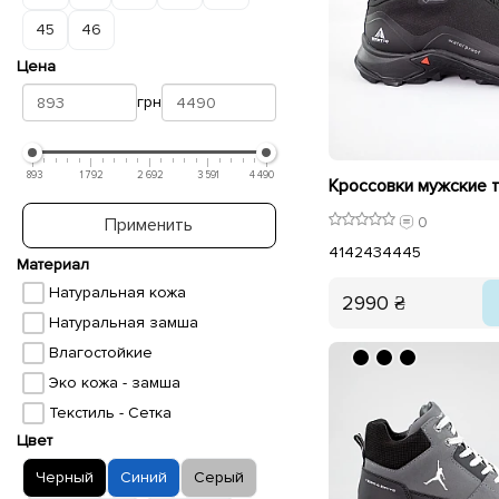
45
46
Цена
грн
893
1 792
2 692
3 591
4 490
0
Применить
41
42
43
44
45
Материал
Натуральная кожа
2990 ₴
Натуральная замша
Влагостойкие
Эко кожа - замша
Текстиль - Сетка
Цвет
Черный
Синий
Серый