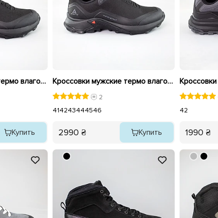
Кроссовки мужские термо влагостойкие 592716 Черные
Кроссовки мужские термо влагостойкие 592715 Черные
2
41
42
43
44
45
46
42
2990 ₴
1990 ₴
Купить
Купить