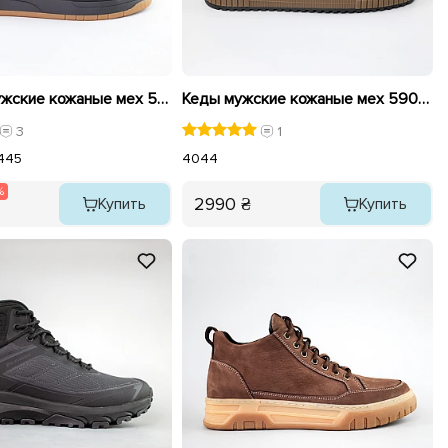
Ботинки мужские кожаные мех 593006 Черные распродажа
Кеды мужские кожаные мех 590635 Черные
3
1
4
45
40
44
%
2990 ₴
Купить
Купить