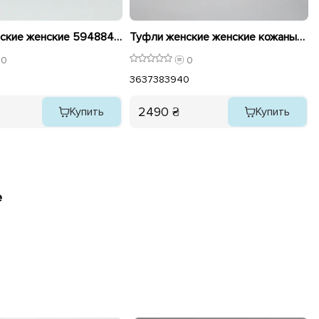
Туфли женские женские 594884 Черные
Туфли женские женские кожаные 594209 Бежевые
0
0
36
37
38
39
40
2490 ₴
Купить
Купить
е