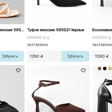
Босоножки - туфли женские 595924 Бежевые
Туфли женские 595921 Черные
0
36
37
38
39
40
36
37
38
39
4
1390 ₴
1590 ₴
Купить
Купить