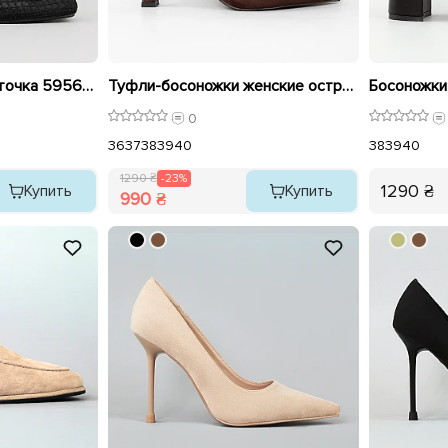
Туфли босоножки сеточка 595609 Черные распродажа
Туфли-босоножки женские острый носок 594612 Коричневые распродажа
0
36
37
38
39
40
38
39
40
1290 ₴
-23%
1290 ₴
Купить
Купить
990 ₴