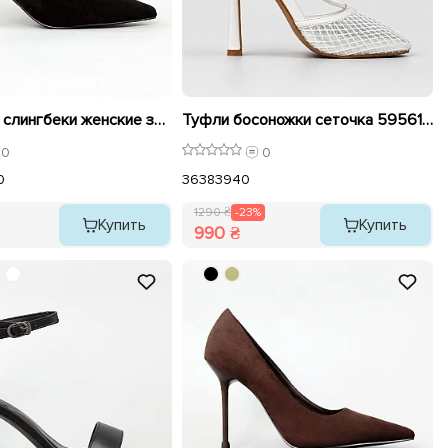
Босоножки слингбеки женские замшевые 595440 Черные
Туфли босоножки сеточка 595610 Белые распродажа
0
0
0
36
38
39
40
1290 ₴
-23%
Купить
Купить
990 ₴