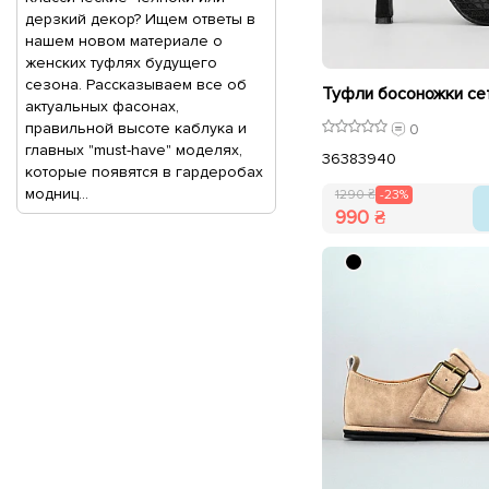
дерзкий декор? Ищем ответы в
нашем новом материале о
женских туфлях будущего
сезона. Рассказываем все об
актуальных фасонах,
правильной высоте каблука и
0
главных "must-have" моделях,
36
38
39
40
которые появятся в гардеробах
модниц...
1290 ₴
-23%
990 ₴