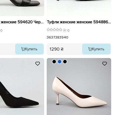
Босоножки женские 594620 Черные
Туфли женские женские 594886 Коричневые
0
0
36
37
38
39
40
1290 ₴
Купить
Купить