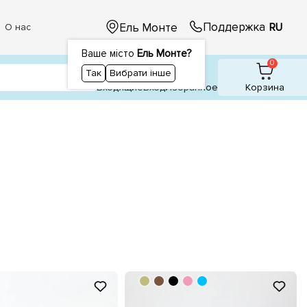
Поддержка
Ель Монте
RU
О нас
Ваше місто
Ель Монте?
1
1
0
Так
Вибрати інше
Входящие
Вход
Избранное
Корзина