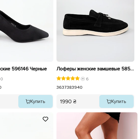
ские 596146 Черные
Лоферы женские замшевые 585379 Черные
0
6
0
36
37
38
39
40
1990 ₴
Купить
Купить