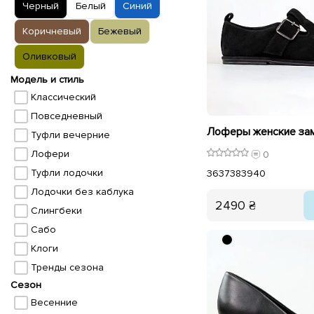
Черный
Белый
Синий
Коричневый
Бежевый
Оливковый
Модель и стиль
Классический
Повседневный
Туфли вечерние
Лофери
0
Туфли лодочки
36
37
38
39
40
Лодочки без каблука
2490 ₴
Слингбеки
Сабо
Клоги
Тренды сезона
Сезон
Весенние