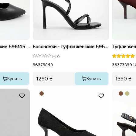
Туфли женские женские 596145 Черные
Босоножки - туфли женские 595988 Черные
0
36
37
38
40
36
37
38
39
4
1290 ₴
1390 ₴
Купить
Купить