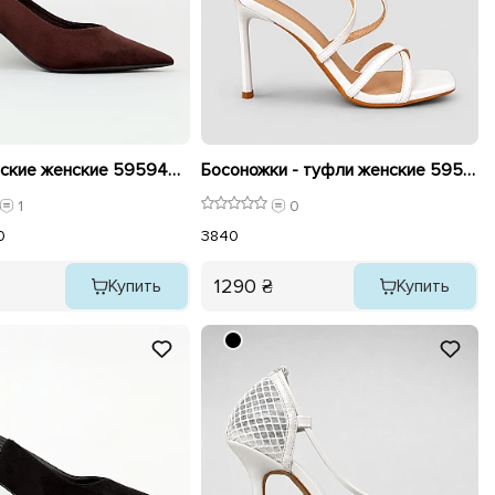
Туфли женские женские 595944 Коричневые
Босоножки - туфли женские 595923 Белые
1
0
0
38
40
1290 ₴
Купить
Купить