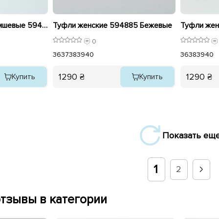
Лоферы женские замшевые 594323 Бежевые
Туфли женские 594885 Бежевые
0
36
37
38
39
40
36
38
39
40
1290 ₴
1290 ₴
Купить
Купить
Показать ещ
1
2
тзывы в категории