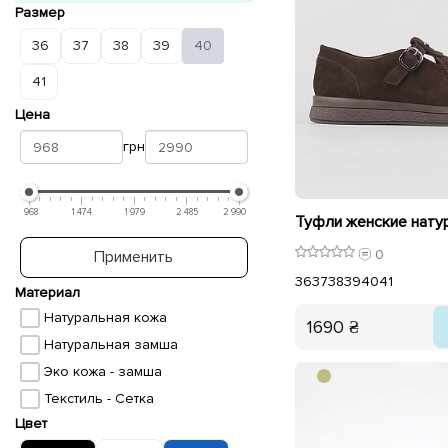
Размер
36
37
38
39
40
41
Цена
грн
968
1 474
1 979
2 485
2 990
0
Применить
36
37
38
39
40
41
Материал
Натуральная кожа
1690 ₴
Натуральная замша
Эко кожа - замша
Текстиль - Сетка
Цвет