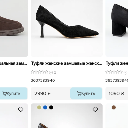
Туфли женские натуральная замша 596141 Коричневый
Туфли женские замшевые женские 596290 Черные
Туфли жен
0
36
37
38
39
40
36
37
38
39
4
2990 ₴
1090 ₴
Купить
Купить