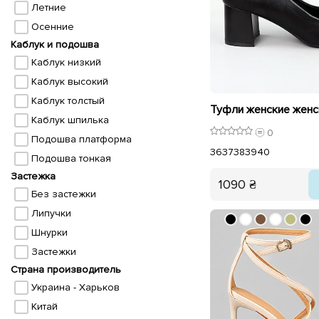
Летние
Осенние
Каблук и подошва
Каблук низкий
Каблук высокий
Каблук толстый
Каблук шпилька
0
Подошва платформа
36
37
38
39
40
Подошва тонкая
Застежка
1090 ₴
Без застежки
Липучки
Шнурки
Застежки
Страна производитель
Украина - Харьков
Китай