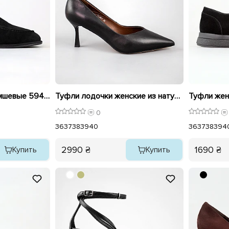
Лоферы женские замшевые 594322 Черные
Туфли лодочки женские из натуральной кожи 594208 Черные
0
36
37
38
39
40
36
37
38
39
4
2990 ₴
1690 ₴
Купить
Купить