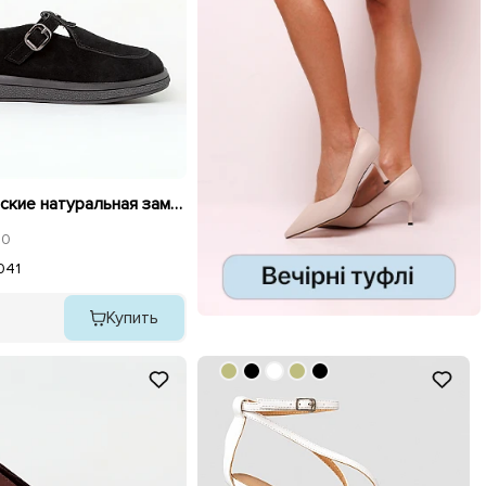
Туфли женские натуральная замша 596142 Черные
0
0
41
Купить