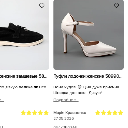
Лоферы женские замшевые 585379 Черные
Туфли лодочки женские 589908 Белые
ло Дякую велике ❤️ Все
Вони чудові.😍 Ціна дуже приємна.
Швидка доставка. Дякую!
..
Подробнее...
Марія Кравченко
27.05.2026
40
36
37
38
39
40