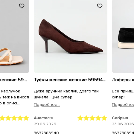
Босоножки - туфли женские 595924 Бежевые
Туфли женские женские 595944 Коричневые
, каблучок
Дуже зручний каблук, довго такі
Все прийш
ть теж на висоті
шукала і ціна супер
супер!!
о в описі
Подробнее...
Подробнее.
 дуже
Анастасія
Сабріна
не пошкодуєте
29.06.2026
23.06.2026
36
37
38
39
40
36
37
38
39