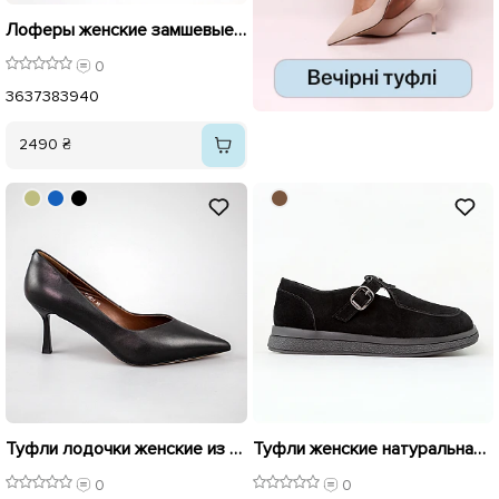
Лоферы женские замшевые 594322 Черные
0
36
37
38
39
40
2490 ₴
Туфли лодочки женские из натуральной кожи 594208 Черные
Туфли женские натуральная замша 596142 Черные
0
0