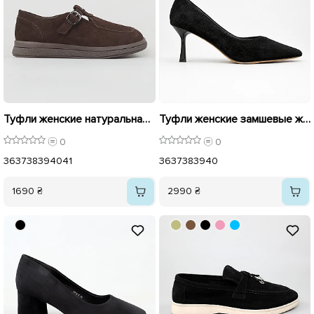
Туфли женские натуральная замша 596141 Коричневый
Туфли женские замшевые женские 596290 Черные
0
0
36
37
38
39
40
41
36
37
38
39
40
1690 ₴
2990 ₴