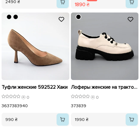
2490 ₴
1890 ₴
Туфли женские 592522 Хаки
Лоферы женские на тракторной подошве 589502 Молочные
0
0
36
37
38
39
40
37
38
39
990 ₴
1990 ₴