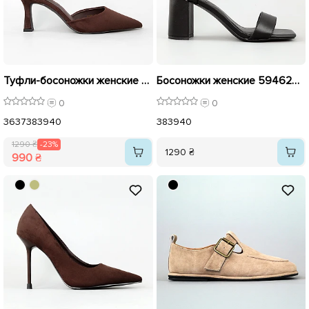
Туфли-босоножки женские острый носок 594612 Коричневые распродажа
Босоножки женские 594620 Черные
0
0
36
37
38
39
40
38
39
40
1290 ₴
-23%
1290 ₴
990 ₴