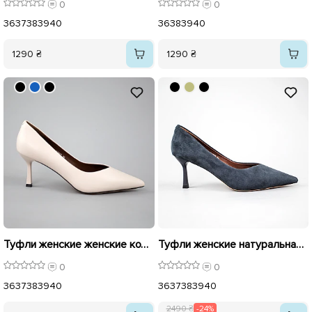
0
0
36
37
38
39
40
36
38
39
40
1290 ₴
1290 ₴
Туфли женские женские кожаные 594209 Бежевые
Туфли женские натуральная замша 594213 Синие распродажа
0
0
36
37
38
39
40
36
37
38
39
40
2490 ₴
-24%