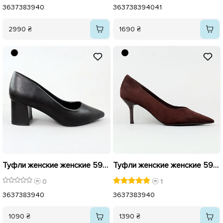
36
37
38
39
40
36
37
38
39
40
41
2990 ₴
1690 ₴
Туфли женские женские 596145 Черные
Туфли женские женские 595944 Коричневые
0
1
36
37
38
39
40
36
37
38
39
40
1090 ₴
1390 ₴