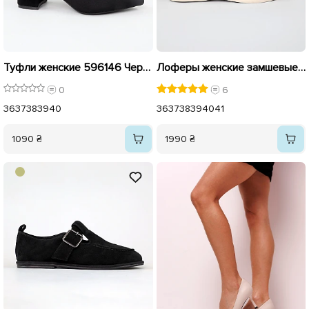
Туфли женские 596146 Черные
Лоферы женские замшевые 585379 Черные
0
6
36
37
38
39
40
36
37
38
39
40
41
1090 ₴
1990 ₴