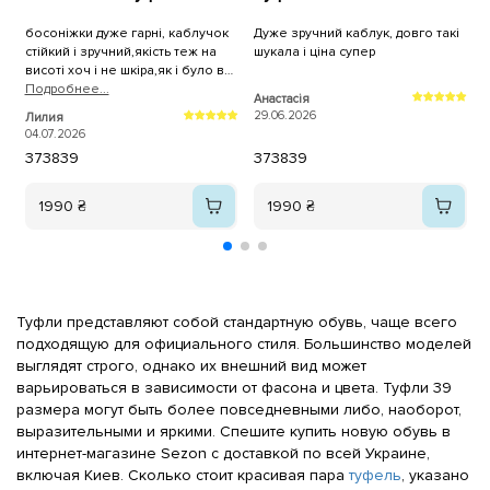
босоніжки дуже гарні, каблучок
Дуже зручний каблук, довго такі
стійкий і зручний,якість теж на
шукала і ціна супер
В
висоті хоч і не шкіра,як і було в
описі сказано.Все прийшло дуже
Подробнее...
Анастасія
С
швидко.Дуже вам
29.06.2026
2
Лилия
вдячна.Рекомендую, не
04.07.2026
пошкодуєте 👍❤️
37
38
39
37
38
39
1990 ₴
1990 ₴
Туфли представляют собой стандартную обувь, чаще всего
подходящую для официального стиля. Большинство моделей
выглядят строго, однако их внешний вид может
варьироваться в зависимости от фасона и цвета. Туфли 39
размера могут быть более повседневными либо, наоборот,
выразительными и яркими. Спешите купить новую обувь в
интернет-магазине Sezon с доставкой по всей Украине,
включая Киев. Сколько стоит красивая пара
туфель
, указано