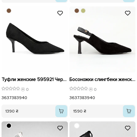
Туфли женские 595921 Черные
Босоножки слингбеки женские замшевые 595440 Черные
0
0
36
37
38
39
40
36
37
38
39
40
1390 ₴
1590 ₴