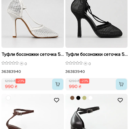
Туфли босоножки сеточка 595610 Белые распродажа
Туфли босоножки сеточка 595609 Черные распродажа
0
0
36
38
39
40
36
38
39
40
1290 ₴
-23%
1290 ₴
-23%
990 ₴
990 ₴