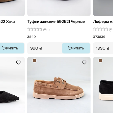
22 Хаки
Туфли женские 592521 Черные
0
38
40
37
38
39
990 ₴
1990 ₴
Купить
Купить