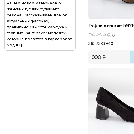
нашем новом материале о
женских туфлях будущего
сезона. Рассказываем все об
актуальных фасонах,
Туфли женские 5925
правильной высоте каблука и
главных "must-have" моделях,
0
которые появятся в гардеробах
36
37
38
39
40
модниц...
990 ₴