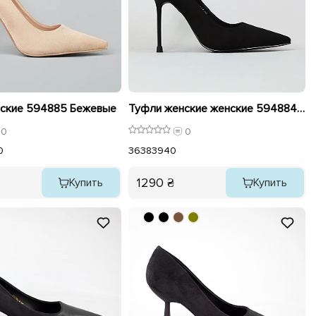
ские 594885 Бежевые
Туфли женские женские 594884 Черные
0
0
0
36
38
39
40
1290 ₴
Купить
Купить