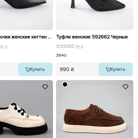
Туфли лодочки женские киттен 592520 Черные
Туфли женские 592662 Черные
2
0
38
40
990 ₴
Купить
Купить