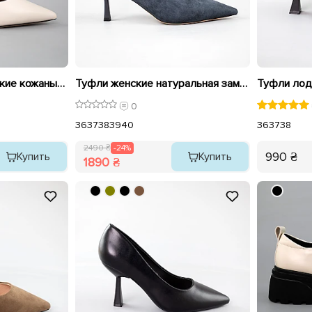
Туфли женские женские кожаные 594209 Бежевые
Туфли женские натуральная замша 594213 Синие распродажа
0
36
37
38
39
40
36
37
38
2490 ₴
-24%
990 ₴
Купить
Купить
1890 ₴