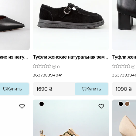
Туфли лодочки женские из натуральной кожи 594208 Черные
Туфли женские натуральная замша 596142 Черные
0
36
37
38
39
40
41
36
37
38
39
4
1690 ₴
1090 ₴
Купить
Купить