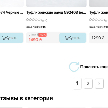
Туфли женские 593074 Черные распродажа
Туфли женские замш 592403 Бежевые распродажа
Туфли жен
0
36
37
38
39
40
36
37
38
39
4
2490 ₴
-40%
1290 ₴
Купить
Купить
1490 ₴
Показать ещ
1
2
тзывы в категории