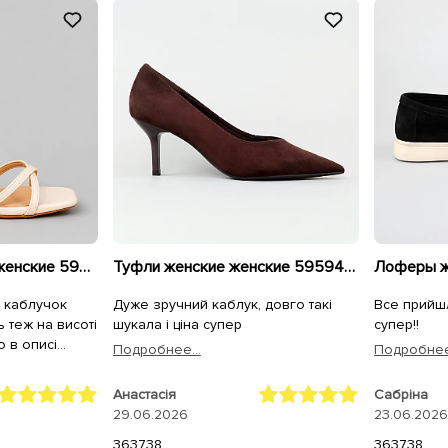
Босоножки - туфли женские 595924 Бежевые
Туфли женские женские 595944 Коричневые
, каблучок
Дуже зручний каблук, довго такі
Все прийш
ть теж на висоті
шукала і ціна супер
супер!!
о в описі
Подробнее...
Подробнее.
 дуже
Анастасія
Сабріна
не пошкодуєте
29.06.2026
23.06.2026
36
37
38
36
37
38