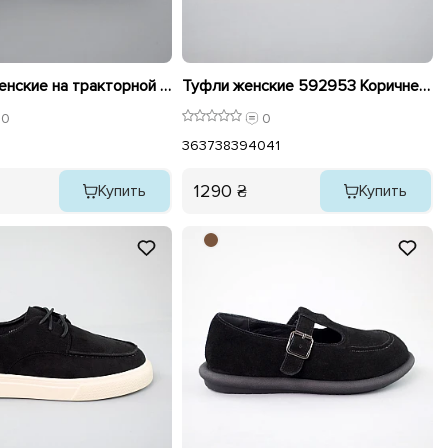
Лоферы женские на тракторной подошве 589502 Молочные
Туфли женские 592953 Коричневые
0
0
36
37
38
39
40
41
1290 ₴
Купить
Купить