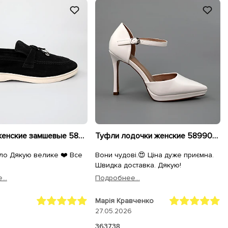
Лоферы женские замшевые 585379 Черные
Туфли лодочки женские 589908 Белые
ло Дякую велике ❤️ Все
Вони чудові.😍 Ціна дуже приємна.
Швидка доставка. Дякую!
..
Подробнее...
Марія Кравченко
27.05.2026
36
37
38