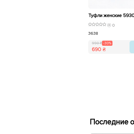
0
36
38
990 ₴
-30%
690 ₴
Последние о