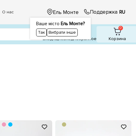
Поддержка
Ель Монте
RU
О нас
Ваше місто
Ель Монте?
1
1
0
Так
Вибрати інше
Входящие
Вход
Избранное
Корзина