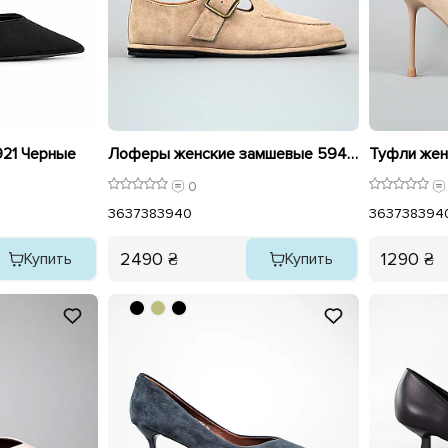
21 Черные
Лоферы женские замшевые 594323 Бежевые
Туфли жен
0
36
37
38
39
40
36
37
38
39
4
2490 ₴
1290 ₴
Купить
Купить