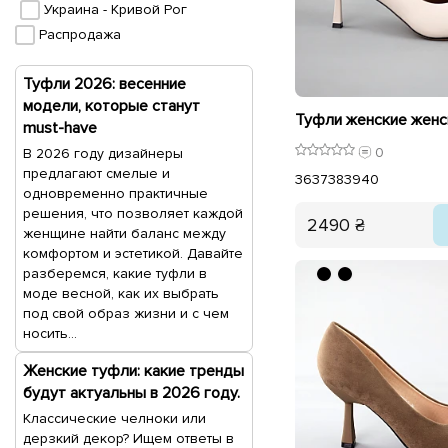
Украина - Кривой Рог
Распродажа
Туфли 2026: весенние
модели, которые станут
must-have
0
В 2026 году дизайнеры
предлагают смелые и
36
37
38
39
40
одновременно практичные
решения, что позволяет каждой
2490 ₴
женщине найти баланс между
комфортом и эстетикой. Давайте
разберемся, какие туфли в
моде весной, как их выбрать
под свой образ жизни и с чем
носить...
Женские туфли: какие тренды
будут актуальны в 2026 году.
Классические челноки или
дерзкий декор? Ищем ответы в