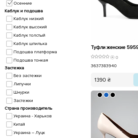
Осенние
Каблук и подошва
Каблук низкий
Каблук высокий
Каблук толстый
Каблук шпилька
Туфли женские 5959
Подошва платформа
0
Подошва тонкая
36
37
38
39
40
Застежка
Без застежки
1390 ₴
Липучки
Шнурки
Застежки
Страна производитель
Украина - Харьков
Китай
Украина – Луцк