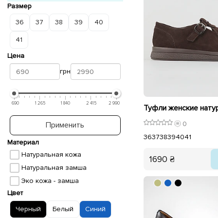
Размер
36
37
38
39
40
41
Цена
грн
690
1 265
1 840
2 415
2 990
0
Применить
36
37
38
39
40
41
Материал
Натуральная кожа
1690 ₴
Натуральная замша
Эко кожа - замша
Цвет
Черный
Белый
Синий