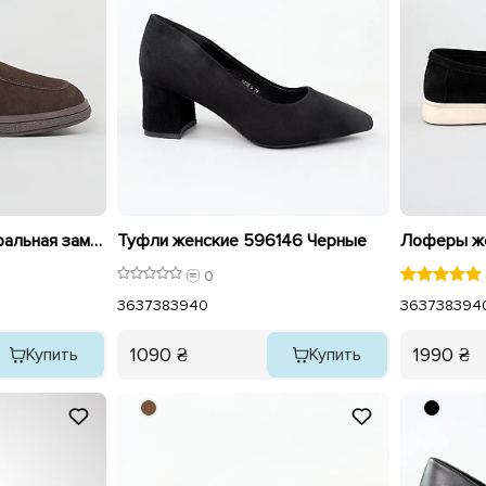
Туфли женские натуральная замша 596141 Коричневый
Туфли женские 596146 Черные
0
36
37
38
39
40
36
37
38
39
4
1090 ₴
1990 ₴
Купить
Купить