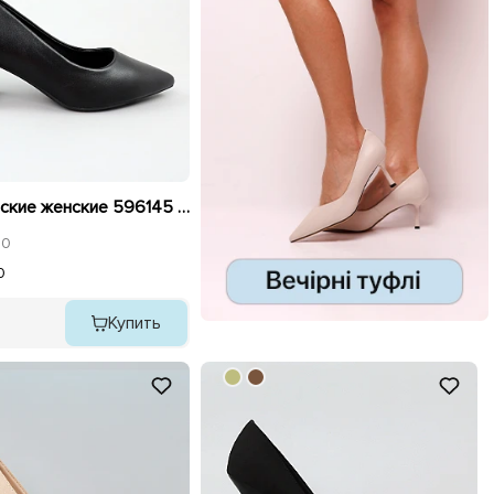
Туфли женские женские 596145 Черные
0
0
Купить