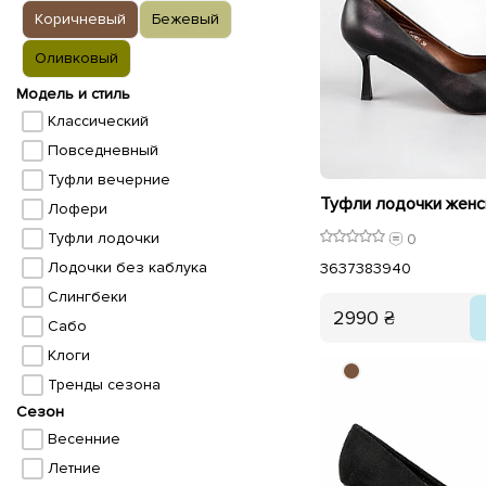
Коричневый
Бежевый
Оливковый
Модель и стиль
Классический
Повседневный
Туфли вечерние
Лофери
Туфли лодочки
0
Лодочки без каблука
36
37
38
39
40
Слингбеки
2990 ₴
Сабо
Клоги
Тренды сезона
Сезон
Весенние
Летние