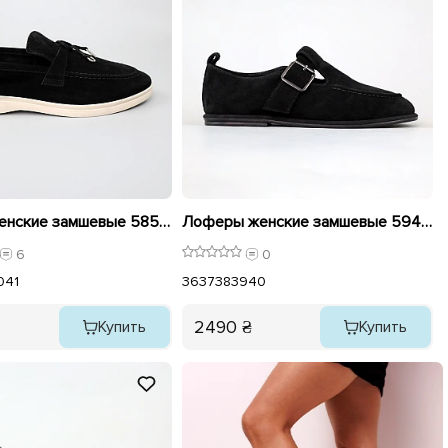
Лоферы женские замшевые 585379 Черные
Лоферы женские замшевые 594322 Черные
6
0
0
41
36
37
38
39
40
2490 ₴
Купить
Купить