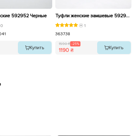
ские 592952 Черные
Туфли женские замшевые 592956 Черные распродажа
0
1
0
41
36
37
38
1590 ₴
-25%
Купить
Купить
1190 ₴
е