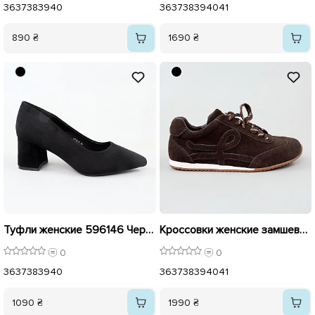
36
37
38
39
40
36
37
38
39
40
41
890 ₴
1690 ₴
Туфли женские 596146 Черные
Кроссовки женские замшевые 596119 Коричневые
0
0
36
37
38
39
40
36
37
38
39
40
41
1090 ₴
1990 ₴