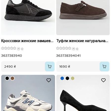
Кроссовки женские замшевые 596016 Черные
Туфли женские натуральная замша 596141 Коричневый
0
0
36
37
38
39
40
36
37
38
39
40
41
2490 ₴
1690 ₴