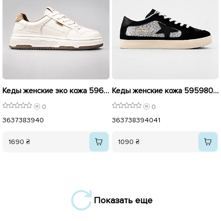
Кеды женские эко кожа 596011 Бежевые
Кеды женские кожа 595980 Черные с серыми серебристыми
0
0
36
37
38
39
40
36
37
38
39
40
41
1690 ₴
1090 ₴
Показать еще