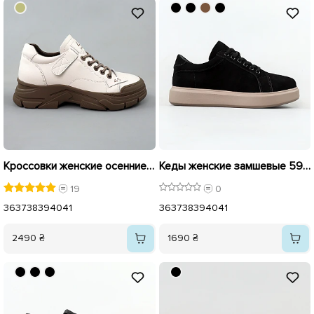
Кроссовки женские осенние кожаные 590102 Молочные
Кеды женские замшевые 594874 Черные
19
0
36
37
38
39
40
41
36
37
38
39
40
41
2490 ₴
1690 ₴