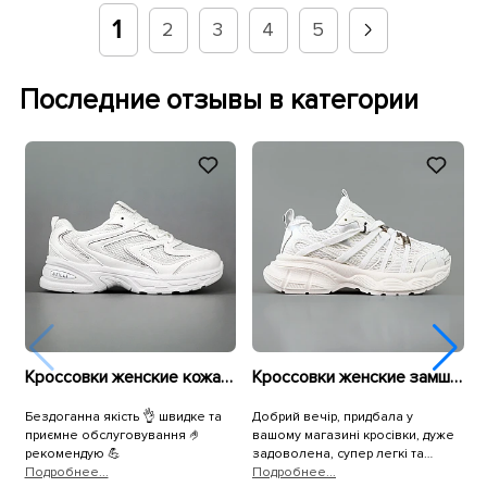
1
2
3
4
5
Последние отзывы в категории
Кроссовки женские кожа и сетка 594681 Белые
Кроссовки женские замшевые сетка 595293 Белые
Бездоганна якість 👌 швидке та
Добрий вечір, придбала у
В
приємне обслуговування 🤌
вашому магазині кросівки, дуже
п
рекомендую 💪
задоволена, супер легкі та
Подробнее...
зручні, а для чоловіка крокси, він
Подробнее...