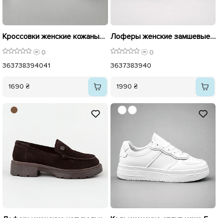
Кроссовки женские кожаные 596135 Белые
Лоферы женские замшевые с застежкой 596665 Латте
0
0
36
37
38
39
40
41
36
37
38
39
40
1690 ₴
1990 ₴