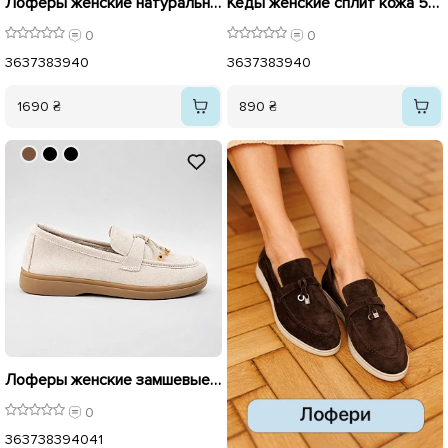
Лоферы женские натуральная замша 596415 Коричневые
Кеды женские сплит кожа 596536 Белые
0
0
36
37
38
39
40
36
37
38
39
40
1690 ₴
890 ₴
Лоферы женские замшевые с украшениями 595991 Бежевые
0
36
37
38
39
40
41