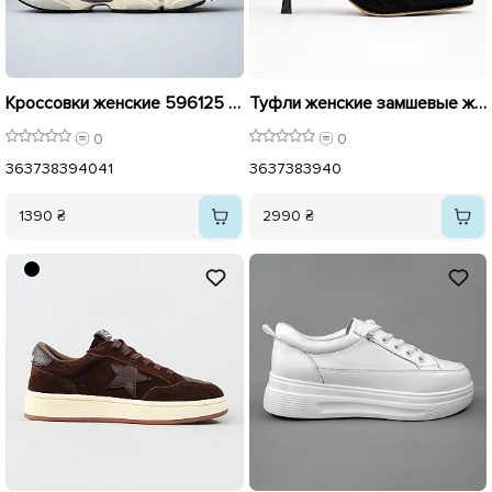
Кроссовки женские 596125 Бежевые
Туфли женские замшевые женские 596290 Черные
0
0
36
37
38
39
40
41
36
37
38
39
40
1390 ₴
2990 ₴