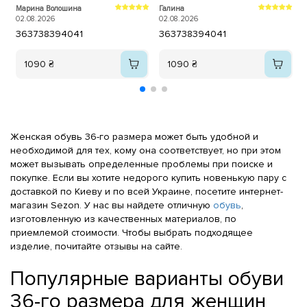
теж задоволений. Дякуємо.
2
Марина Волошина
Галина
02.08.2026
02.08.2026
36
37
38
39
40
41
36
37
38
39
40
41
1090 ₴
1090 ₴
Женская обувь 36-го размера может быть удобной и
необходимой для тех, кому она соответствует, но при этом
может вызывать определенные проблемы при поиске и
покупке. Если вы хотите недорого купить новенькую пару с
доставкой по Киеву и по всей Украине, посетите интернет-
магазин Sezon. У нас вы найдете отличную
обувь
,
изготовленную из качественных материалов, по
приемлемой стоимости. Чтобы выбрать подходящее
изделие, почитайте отзывы на сайте.
Популярные варианты обуви
36-го размера для женщин