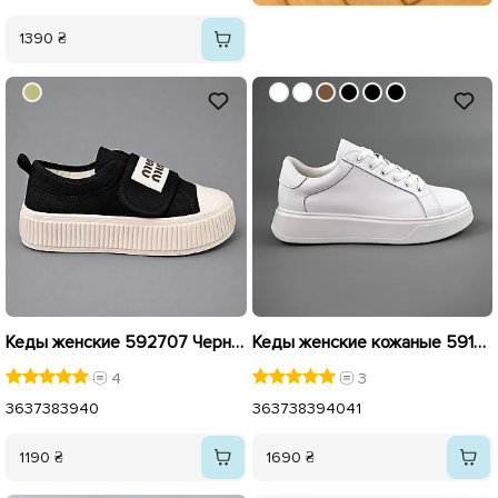
1390 ₴
Кеды женские 592707 Черные
Кеды женские кожаные 591415 Белые
4
3
36
37
38
39
40
36
37
38
39
40
41
1190 ₴
1690 ₴