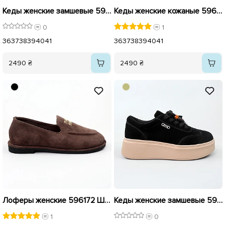
Кеды женские замшевые 596164 Шоколад
Кеды женские кожаные 596010 Белые
0
1
36
37
38
39
40
41
36
37
38
39
40
41
2490 ₴
2490 ₴
Лоферы женские 596172 Шоколад
Кеды женские замшевые 596115 Черные
1
0