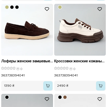
Лоферы женские замшевые 595993 Коричневые
Кроссовки женские кожаные 596013 Бежевые
0
0
36
37
38
39
40
41
36
37
38
39
40
41
1390 ₴
2490 ₴