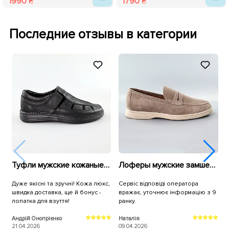
1990 ₴
1790 ₴
Последние отзывы в категории
Туфли мужские кожаные 588989 Черные
Лоферы мужские замшевые 591533 Бежевые
Дуже якісні та зручні! Кожа люкс,
Сервіс відповіді оператора
Т
швидка доставка, ще й бонус -
вражає, уточнює інформацію з 9
з
лопатка для взуття!
ранку.
м
Андрій Онопрієнко
Наталія
С
21.04.2026
09.04.2026
1