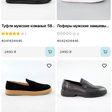
Туфли мужские кожаные 589607 Черные
Лоферы мужские замшевые 591534 Серые
1
0
40
41
43
44
45
40
42
43
44
45
2490 ₴
2490 ₴