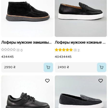
Лоферы мужские замшевые байка 590637 Черные
Лоферы мужские кожаные 586630 Черные
0
2
43
44
45
40
43
44
45
2990 ₴
2490 ₴