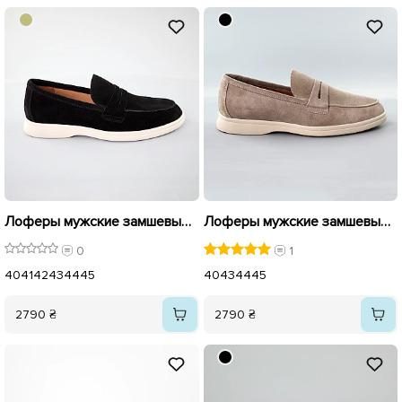
Лоферы мужские замшевые 592353 Черные
Лоферы мужские замшевые 591533 Бежевые
0
1
40
41
42
43
44
45
40
43
44
45
2790 ₴
2790 ₴