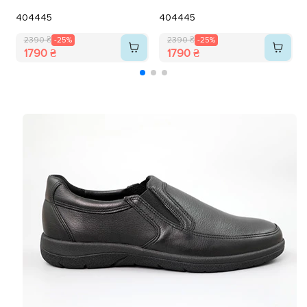
40
44
45
40
44
45
2390 ₴
-25%
2390 ₴
-25%
1790 ₴
1790 ₴