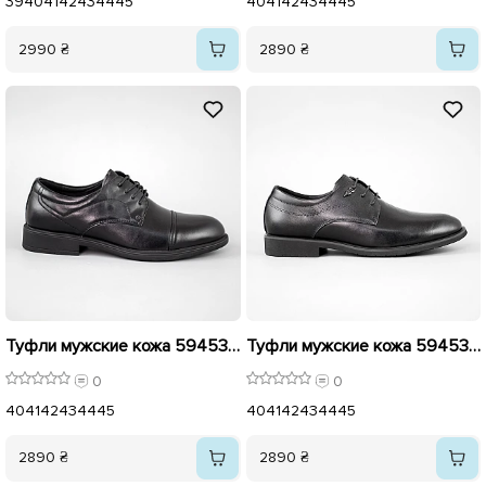
39
40
41
42
43
44
45
40
41
42
43
44
45
2990 ₴
2890 ₴
Туфли мужские кожа 594530 Черные
Туфли мужские кожа 594531 Черные
0
0
40
41
42
43
44
45
40
41
42
43
44
45
2890 ₴
2890 ₴