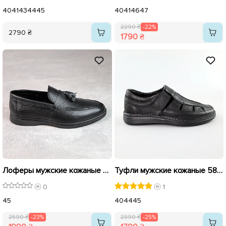
40
41
43
44
45
40
41
46
47
2290 ₴
-22%
2790 ₴
1790 ₴
Лоферы мужские кожаные 588231 Черные распродажа
Туфли мужские кожаные 588989 Черные распродажа
0
1
45
40
44
45
2590 ₴
-23%
2390 ₴
-25%