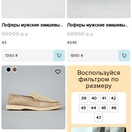
Лоферы мужские замшевые 596173 Черные
Лоферы мужские замшевые 594777 Коричневые
0
0
43
43
45
1390 ₴
1890 ₴
Воспользуйся
фильтром по
размеру
39
40
41
42
43
44
45
46
47