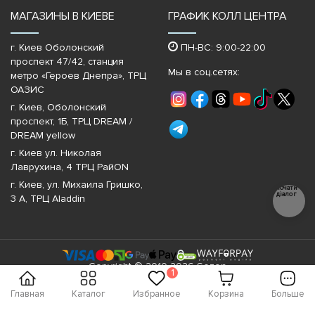
МАГАЗИНЫ В КИЕВЕ
ГРАФИК КОЛЛ ЦЕНТРА
г. Киев Оболонский
ПН-ВС: 9:00-22:00
проспект 47/42, станция
Мы в соц.сетях:
метро «Героев Днепра»‎, ТРЦ
ОАЗИС
г. Киев, Оболонский
проспект, 1Б, ТРЦ DREAM /
DREAM yellow
г. Киев ул. Николая
Лаврухина, 4 ТРЦ РайON
г. Киев, ул. Михаила Гришко,
Почати
діалог
3 А, ТРЦ Aladdin
Copyright © 2010-2026 Sezon
1
Главная
Каталог
Избранное
Корзина
Больше