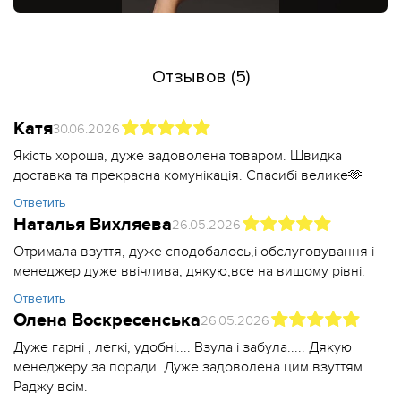
Отзывов (5)
Катя
30.06.2026
Якість хороша, дуже задоволена товаром. Швидка
доставка та прекрасна комунікація. Спасибі велике🫶
Ответить
Наталья Вихляева
26.05.2026
Отримала взуття, дуже сподобалось,і обслуговування і
менеджер дуже ввічлива, дякую,все на вищому рівні.
Ответить
Олена Воскресенська
26.05.2026
Дуже гарні , легкі, удобні.... Взула і забула..... Дякую
менеджеру за поради. Дуже задоволена цим взуттям.
Раджу всім.