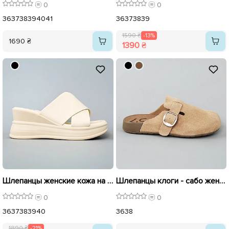
0
0
36
37
38
39
40
41
36
37
38
39
1590 ₴
-13%
1690 ₴
1390 ₴
Шлепанцы женские кожа на танкетке 595418 Молочные распродажа
Шлепанцы клоги - сабо женские замшевые 595417 Бежевые
0
0
36
37
38
39
40
36
38
1890 ₴
-21%