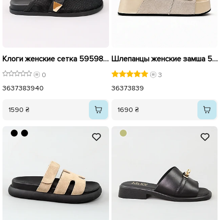
Клоги женские сетка 595983 Черные
Шлепанцы женские замша 595443 Бежевые
0
3
36
37
38
39
40
36
37
38
39
1590 ₴
1690 ₴