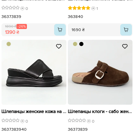
0
1
36
37
38
39
36
38
40
1890 ₴
-26%
1690 ₴
1390 ₴
Шлепанцы женские кожа на танкетке 595419 Черные распродажа
Шлепанцы клоги - сабо женские замшевые 595415 Коричневые.
0
0
36
37
38
39
40
36
37
38
39