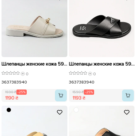
Шлепанцы женские кожа 594205 Айвори распродажа
Шлепанцы женские кожа 595420 Черные распродажа
0
0
36
37
38
39
40
36
37
38
39
40
1590 ₴
-25%
1590 ₴
-25%
1190 ₴
1193 ₴