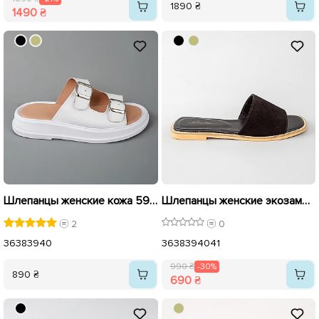
1890 ₴
1490 ₴
Шлепанцы женские кожа 594743 Белые
Шлепанцы женские экозамша 594604 Черные распродажа
2
0
36
38
39
40
36
38
39
40
41
990 ₴
-30%
890 ₴
690 ₴