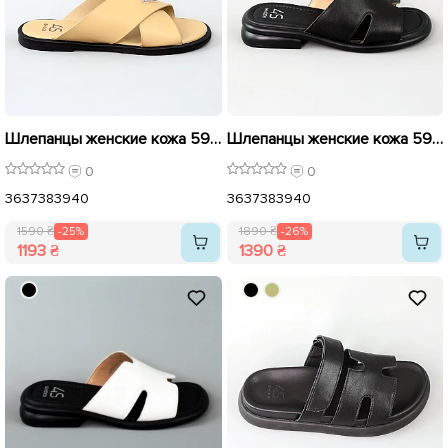
Шлепанцы женские кожа 595421 Бежевые распродажа
Шлепанцы женские кожа 595427 Черные распродажа
0
0
36
37
38
39
40
36
37
38
39
40
1590 ₴
-25%
1890 ₴
-26%
1193 ₴
1390 ₴