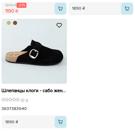
1890 ₴
-37%
1890 ₴
1190 ₴
Шлепанцы клоги - сабо женские замшевые 595416 Черные
0
36
37
38
39
40
1890 ₴