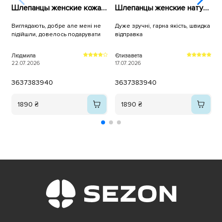
Шлепанцы женские кожа 594743 Белые
Шлепанцы женские натуральная замша 595775 Черные
Виглядають, добре але мені не
Дуже зручні, гарна якість, швидка
Г
підійшли, довелось подарувати
відправка
я
ш
Людмила
Єлизавета
22.07.2026
17.07.2026
о
1
36
37
38
39
40
36
37
38
39
40
1890 ₴
1890 ₴