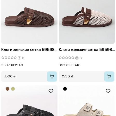
Клоги женские сетка 595984 Коричневые
Клоги женские сетка 595985 Коричневый беж
0
0
36
37
38
39
40
36
37
38
39
40
1590 ₴
1590 ₴