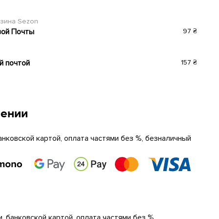
азина Sezon
вой Почты
97 ₴
й почтой
157 ₴
чении
анковской картой, оплата частями без %, безналичный
, банковской картой, оплата частями без %,