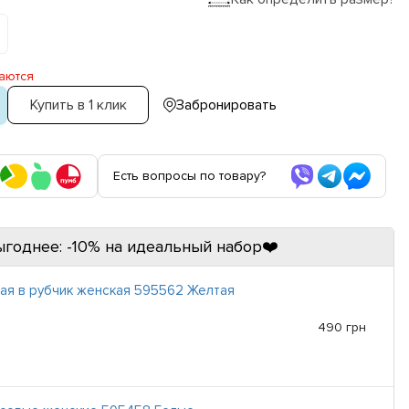
аются
Купить в 1 клик
Забронировать
Есть вопросы по товару?
ыгоднее: -10% на идеальный набор❤️
ая в рубчик женская 595562 Желтая
490 грн