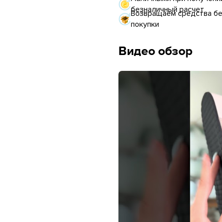
безналичный расчет
Возвращаем средства без
покупки
Видео обзор