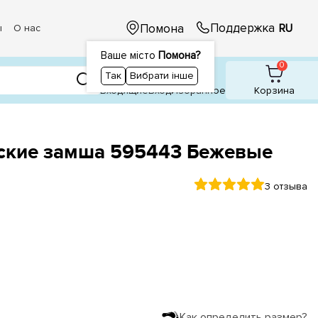
Поддержка
Помона
RU
ы
О нас
Ваше місто
Помона?
1
0
0
Так
Вибрати інше
Входящие
Вход
Избранное
Корзина
кие замша 595443 Бежевые
3 отзыва
Как определить размер?