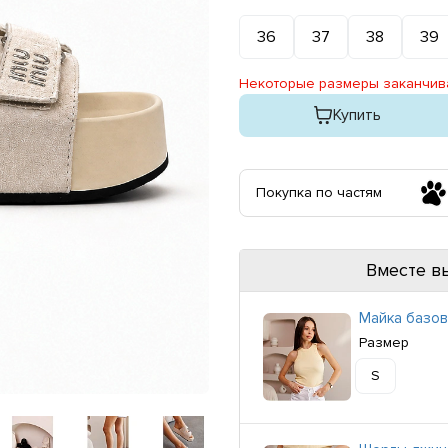
36
37
38
39
Некоторые размеры заканчив
Купить
Покупка по частям
Вместе в
Майка базов
Размер
S