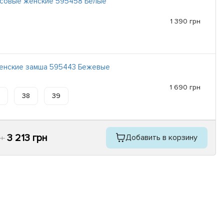
совые женские 595458 Белые
1 390 грн
енские замша 595443 Бежевые
1 690 грн
38
39
3 213 грн
Добавить в корзину
рн