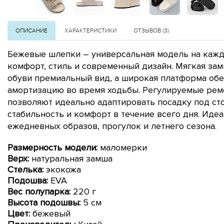
ОПИСАНИЕ
ХАРАКТЕРИСТИКИ
ОТЗЫВОВ (3)
Бежевые шлепки – универсальная модель на кажд
комфорт, стиль и современный дизайн. Мягкая за
обуви премиальный вид, а широкая платформа обе
амортизацию во время ходьбы. Регулируемые рем
позволяют идеально адаптировать посадку под сто
стабильность и комфорт в течение всего дня. Иде
ежедневных образов, прогулок и летнего сезона.
Размерность модели:
маломерки
Верх:
натуральная замша
Стелька:
экокожа
Подошва:
EVA
Вес полупарка:
22
0 г
Высота подошвы:
5 см
Цвет:
бежевый