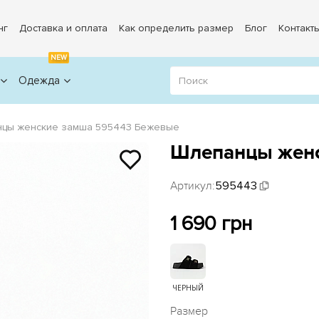
нг
Доставка и оплата
Как определить размер
Блог
Контакт
NEW
Одежда
цы женские замша 595443 Бежевые
Шлепанцы женс
Артикул:
595443
1 690 грн
ЧЕРНЫЙ
Размер