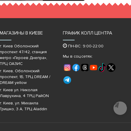
МАГАЗИНЫ В КИЕВЕ
ГРАФИК КОЛЛ ЦЕНТРА
г. Киев Оболонский
ПН-ВС: 9:00-22:00
проспект 47/42, станция
Мы в соц.сетях:
метро «Героев Днепра»‎,
ТРЦ ОАЗИС
г. Киев, Оболонский
проспект, 1Б, ТРЦ DREAM /
DREAM yellow
г. Киев ул. Николая
Лаврухина, 4 ТРЦ РайON
г. Киев, ул. Михаила
Почати
діалог
Гришко, 3 А, ТРЦ Aladdin