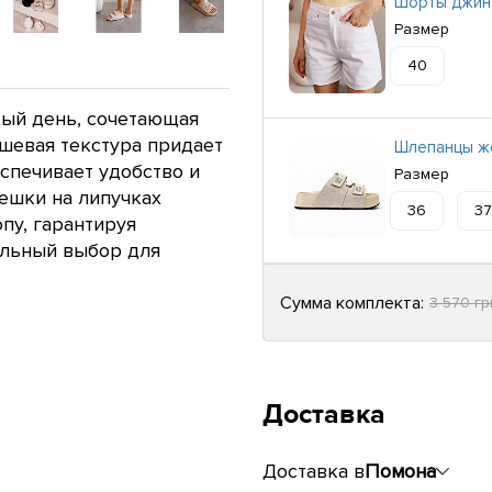
Шорты джин
Размер
40
ый день, сочетающая
мшевая текстура придает
Шлепанцы ж
спечивает удобство и
Размер
ешки на липучках
36
37
пу, гарантируя
альный выбор для
Сумма комплекта:
3 570 г
Доставка
Доставка в
Помона