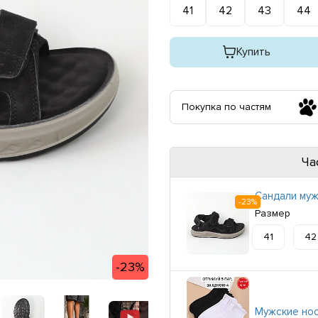
41
42
43
44
Купить
Покупка по частям
Ча
Сандали муж
-23%
Размер
41
42
-23%
Мужские носк