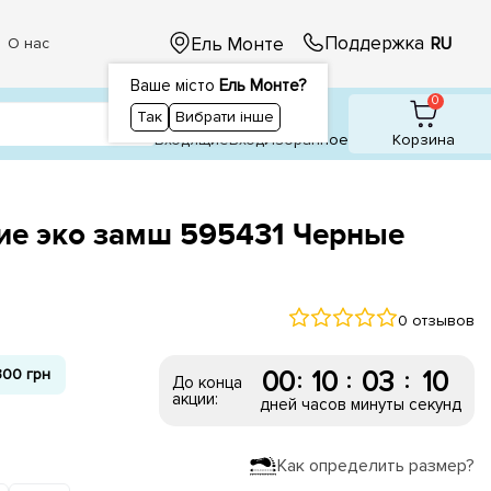
Поддержка
Ель Монте
RU
О нас
Ваше місто
Ель Монте?
1
1
0
Так
Вибрати інше
Входящие
Вход
Избранное
Корзина
ие эко замш 595431 Черные
0 отзывов
300 грн
00
10
03
09
:
:
:
До конца
акции:
дней
часов
минуты
секунд
Как определить размер?