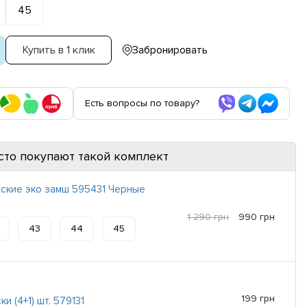
45
Купить в 1 клик
Забронировать
Есть вопросы по товару?
сто покупают такой комплект
ские эко замш 595431 Черные
1 290 грн
990 грн
43
44
45
199 грн
и (4+1) шт. 579131