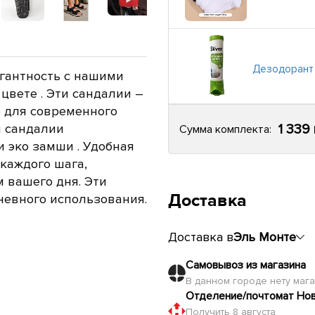
Дезодорант 
гантность с нашими
 цвете
. Эти сандалии –
 для современного
1 339
 сандалии
Сумма комплекта:
и эко замши
.
Удобная
каждого шага,
 вашего дня. Эти
Доставка
невного использования.
Доставка в
Эль Монте
Самовывоз из магазина
В данном городе нету маг
Отделение/почтомат Но
Получить 8 августа