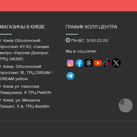
МАГАЗИНЫ В КИЕВЕ
ГРАФИК КОЛЛ ЦЕНТРА
г. Киев Оболонский
ПН-ВС: 9:00-22:00
проспект 47/42, станция
Мы в соц.сетях:
метро «Героев Днепра»‎,
ТРЦ ОАЗИС
г. Киев, Оболонский
проспект, 1Б, ТРЦ DREAM /
DREAM yellow
г. Киев ул. Николая
Лаврухина, 4 ТРЦ РайON
г. Киев, ул. Михаила
Почати
діалог
Гришко, 3 А, ТРЦ Aladdin