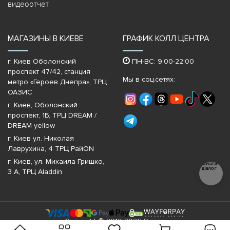
видеоотчет
МАГАЗИНЫ В КИЕВЕ
ГРАФИК КОЛЛ ЦЕНТРА
г. Киев Оболонский
ПН-ВС: 9:00-22:00
проспект 47/42, станция
Мы в соц.сетях:
метро «Героев Днепра»‎, ТРЦ
ОАЗИС
г. Киев, Оболонский
проспект, 1Б, ТРЦ DREAM /
DREAM yellow
г. Киев ул. Николая
Лаврухина, 4 ТРЦ РайON
г. Киев, ул. Михаила Гришко,
Почати
діалог
3 А, ТРЦ Aladdin
Copyright © 2010-2026 Sezon