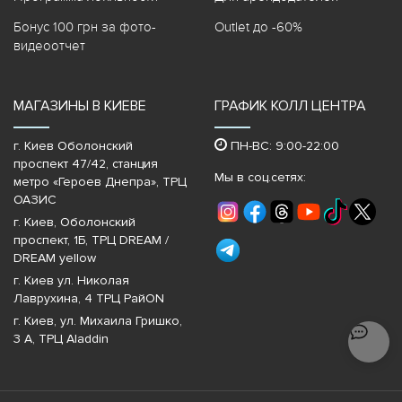
Бонус 100 грн за фото-
Outlet до -60%
видеоотчет
МАГАЗИНЫ В КИЕВЕ
ГРАФИК КОЛЛ ЦЕНТРА
г. Киев Оболонский
ПН-ВС: 9:00-22:00
проспект 47/42, станция
Мы в соц.сетях:
метро «Героев Днепра»‎, ТРЦ
ОАЗИС
г. Киев, Оболонский
проспект, 1Б, ТРЦ DREAM /
DREAM yellow
г. Киев ул. Николая
Лаврухина, 4 ТРЦ РайON
г. Киев, ул. Михаила Гришко,
3 А, ТРЦ Aladdin