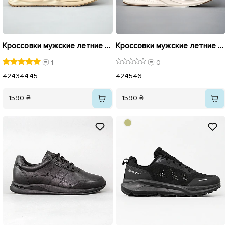
Кроссовки мужские летние 594373 Синие с коричневым
Кроссовки мужские летние сетка 594387 Бежеві
1
0
42
43
44
45
42
45
46
1590 ₴
1590 ₴