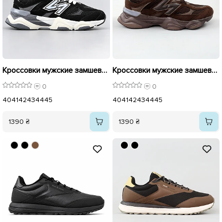
Кроссовки мужские замшевые 596131 Черные
Кроссовки мужские замшевые 596132 Коричневые.
0
0
40
41
42
43
44
45
40
41
42
43
44
45
1390 ₴
1390 ₴