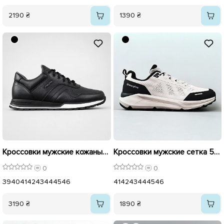
2190 ₴
1390 ₴
Кроссовки мужские кожаные на флисе 595604 Черные
Кроссовки мужские сетка 595411 Бежевые
0
0
39
40
41
42
43
44
45
46
41
42
43
44
45
46
3190 ₴
1890 ₴