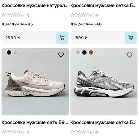
Кроссовки мужские натуральная кожа 595603 Черные
Кроссовки мужские сетка 595410 Черный
0
0
40
41
42
43
44
45
41
42
43
44
45
46
2990 ₴
1890 ₴
Кроссовки мужские сеть 595408 Бежевый распродажа
Кроссовки мужские сетка 595636 Серые с белым
0
0