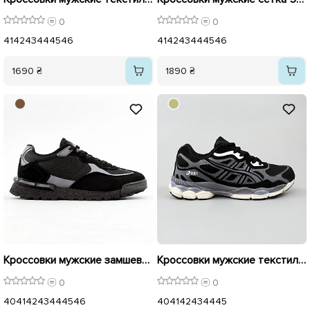
0
0
41
42
43
44
45
46
41
42
43
44
45
46
1690 ₴
1890 ₴
Кроссовки мужские замшевые с эко кожей 594894 Черный
Кроссовки мужские текстиль 596133 Черные
0
0
40
41
42
43
44
45
46
40
41
42
43
44
45