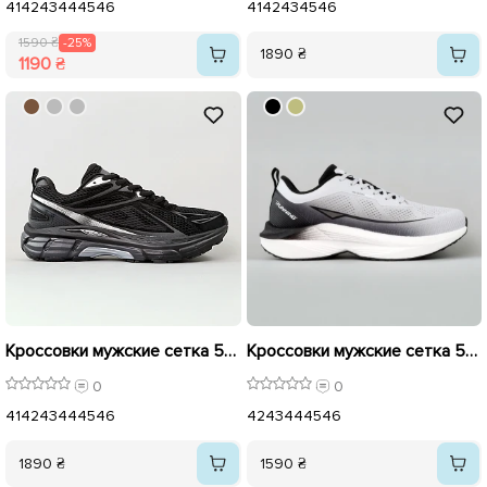
41
42
43
44
45
46
41
42
43
45
46
1590 ₴
-25%
1890 ₴
1190 ₴
Кроссовки мужские сетка 595634 Черные
Кроссовки мужские сетка 595409 Серый
0
0
41
42
43
44
45
46
42
43
44
45
46
1890 ₴
1590 ₴