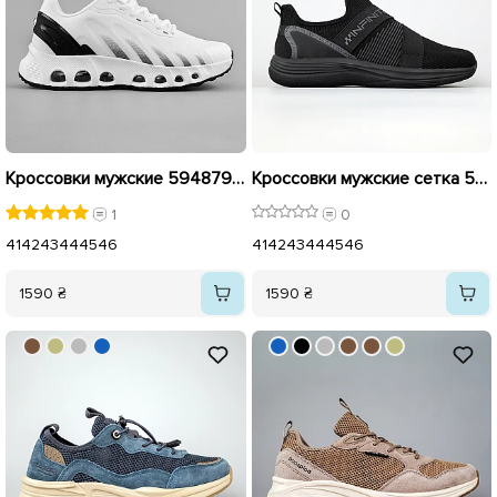
Кроссовки мужские 594879 Белые
Кроссовки мужские сетка 594642 Черные
1
0
41
42
43
44
45
46
41
42
43
44
45
46
1590 ₴
1590 ₴