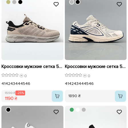
Кроссовки мужские сетка 595080 Бежевый распродажа
Кроссовки мужские сетка 594905
0
0
41
42
43
44
45
46
41
42
43
44
45
46
1590 ₴
-25%
1890 ₴
1190 ₴