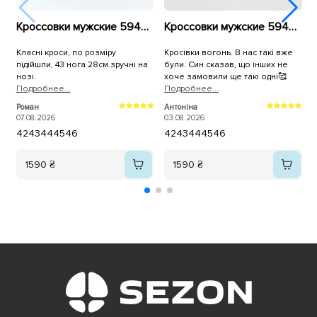
Кроссовки мужские 594878 Черные
Кроссовки мужские 594637 Синие
Класні кроси, по розміру
Кросівки вогонь. В нас такі вже
підійшли, 43 нога 28см.зручні на
були. Син сказав, що інших не
нозі.
хоче замовили ще такі одні🥰
Подробнее...
Подробнее...
П
Роман
Антоніна
А
м
07.08.2026
03.08.2026
0
42
43
44
45
46
42
43
44
45
46
п
а
1590 ₴
1590 ₴