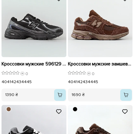
Кроссовки мужские 596129 Черные
Кроссовки мужские замшевые 596127 Коричневые
0
0
40
41
42
43
44
45
40
41
42
43
44
45
1390 ₴
1690 ₴