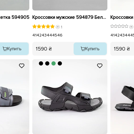
сетка 594905
Кроссовки мужские 594879 Белые
1
41
42
43
44
45
46
41
42
43
44
4
1590 ₴
1590 ₴
Купить
Купить