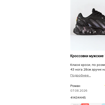
Класні кроси, по розмі
43 нога 28см.зручні на
Подробнее...
Роман
07.08.2026
41
43
44
45