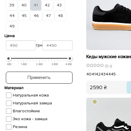
39
40
41
42
43
44
45
46
47
48
49
Цена
грн
490
1 490
2 490
3 490
4 490
0
40
41
42
43
44
45
Применить
2590 ₴
Материал
Натуральная кожа
Натуральная замша
Влагостойкие
Эко кожа - замша
Резина