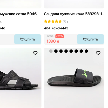
Кроссовки мужские сетка 594642 Черные
Сандали мужские кожа 583298 Черные распродажа
0
1
5
46
40
41
42
43
44
45
1790 ₴
-22%
Купить
Купить
1390 ₴