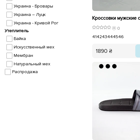
Украина - Бровары
Украина – Луцк
Кроссовки мужские 
Украина - Кривой Рог
0
Утеплитель
41
42
43
44
45
46
Байка
Искусственный мех
1890 ₴
Мембран
Натуральный мех
Распродажа