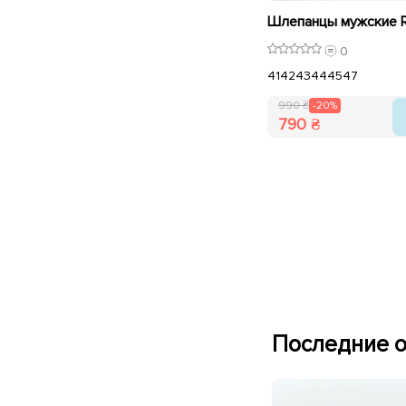
0
41
42
43
44
45
47
990 ₴
-20%
790 ₴
Последние о