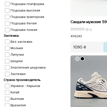
Подошва платформа
Подошва высокая
Подошва тракторная
Сандали мужские 5
Подошва белая
Подошва тонкая
0
Застежка
41
42
43
Без застежки
1090 ₴
Молния
Липучки
Шнурки
Эластичная шнуровка
Застежки
Страна производитель
Украина - Харьков
Китай
Вьетнам
Бразилия