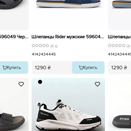
Шлепанцы мужские 596049 Черные
Шлепанцы Rider мужские 596044 Синие
0
41
42
43
44
45
41
42
43
44
4
1290 ₴
1290 ₴
Купить
Купить