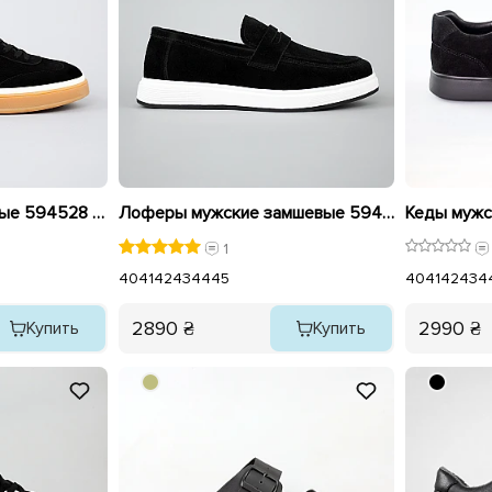
Кеды мужские кожаные 594528 Черные
Лоферы мужские замшевые 594533 Черные
1
40
41
42
43
44
45
40
41
42
43
4
2890 ₴
2990 ₴
Купить
Купить