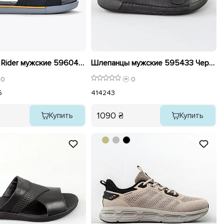
Шлепанцы Rider мужские 596042 Черные
Шлепанцы мужские 595433 Черные
0
0
5
41
42
43
1090 ₴
Купить
Купить