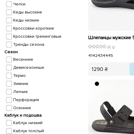
Челси
Кеды высокие
Кеды низкие
Кроссовки короткие
Кроссовки трекинговые
Тренды сезона
0
Сезон
41
42
43
44
45
Весенние
Демисезонные
1290 ₴
Термо
Зимние
Летние
Перфорация
Осенние
Каблук и подошва
Каблук низкий
Каблук толстый