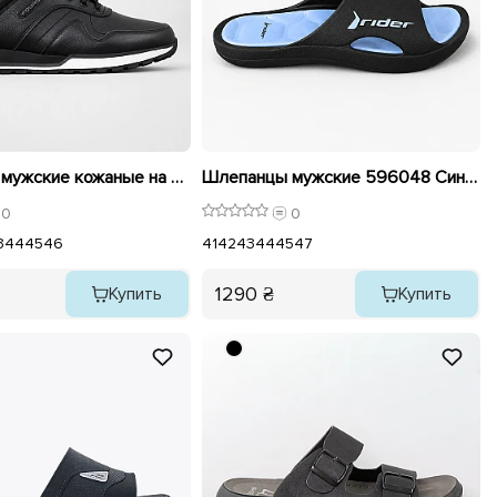
Кроссовки мужские кожаные на флисе 595604 Черные
Шлепанцы мужские 596048 Синие
0
0
3
44
45
46
41
42
43
44
45
47
1290 ₴
Купить
Купить