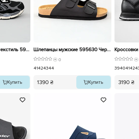
Кроссовки мужские текстиль 596133 Черные
Шлепанцы мужские 595630 Черные
0
41
42
43
44
39
40
41
42
4
1390 ₴
3190 ₴
Купить
Купить