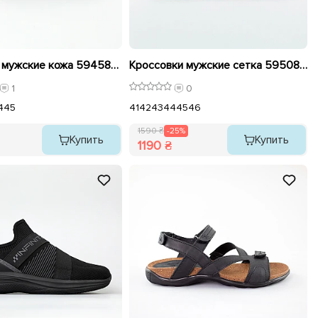
Шлепанцы мужские кожа 594589 Черные
Кроссовки мужские сетка 595080 Бежевый распродажа
1
0
4
45
41
42
43
44
45
46
1590 ₴
-25%
Купить
Купить
1190 ₴