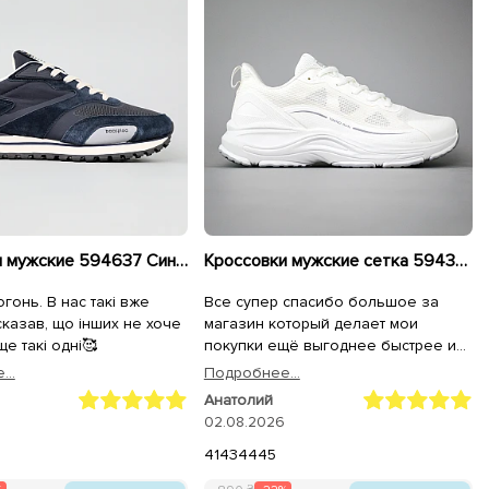
Кроссовки мужские 594637 Синие
Кроссовки мужские сетка 594396 Белые
огонь. В нас такі вже
Все супер спасибо большое за
сказав, що інших не хоче
магазин который делает мои
е такі одні🥰
покупки ещё выгоднее быстрее и
качественнее,спасибо большое
..
Подробнее...
всему коллективу магазина
Анатолий
Sezon.ua за самоё лучшее
02.08.2026
обслуживание качество продукции
и быструю доставку на адрес.
41
43
44
45