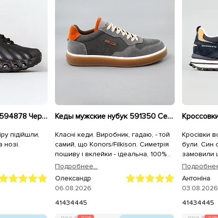
Кроссовки мужские 594878 Черные
Кеды мужские нубук 591350 Серые
ру підійшли,
Класні кеди. Виробник, гадаю, - той
Кросівки в
 нозі.
самий, що Konors/Filkison. Симетрія
були. Син 
пошиву і вклейки - ідеальна, 100%
замовили щ
повномірні. Лише устілки раджу
Подробнее...
Подробнее.
одразу замінити на анатомічні/
Олександр
Антоніна
пружні/меморі.
06.08.2026
03.08.2026
41
43
44
45
41
43
44
45