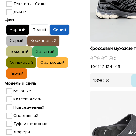
Текстиль - Сетка
Джинс
Цвет
Черный
Белый
Синий
Серый
Коричневый
Бежевый
Зеленый
0
Оливковый
Оранжевый
40
41
42
43
44
45
Рыжый
1390 ₴
Модель и стиль
Беговые
Классический
Повседневный
Спортивный
Туфли вечерние
Лофери