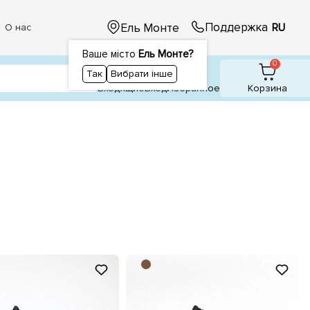
Поддержка
Ель Монте
RU
О нас
Ваше місто
Ель Монте?
1
1
0
Так
Вибрати інше
Входящие
Вход
Избранное
Корзина