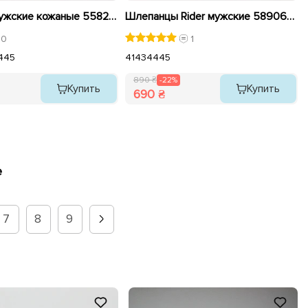
Сандали мужские кожаные 558224 Черные
Шлепанцы Rider мужские 589063 Черные распродажа
0
1
4
45
41
43
44
45
890 ₴
-22%
Купить
Купить
690 ₴
е
7
8
9