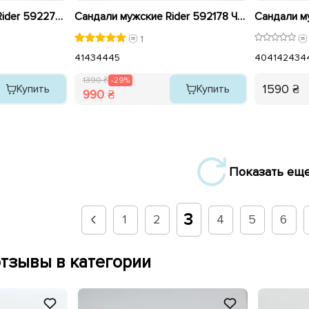
Шлепанцы мужские Rider 592276 Серые распродажа
Сандали мужские Rider 592178 Черные распродажа
1
41
43
44
45
40
41
42
43
4
1390 ₴
-29%
1590 ₴
Купить
Купить
990 ₴
Показать ещ
3
1
2
4
5
6
тзывы в категории