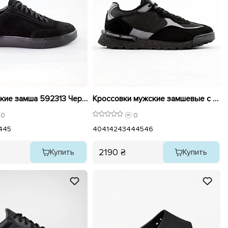
Кеды мужские замша 592313 Черные
Кроссовки мужские замшевые с эко кожей 594894 Черный
0
0
4
45
40
41
42
43
44
45
46
2190 ₴
Купить
Купить