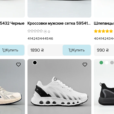
95432 Черные
Кроссовки мужские сетка 595411 Бежевые
0
41
42
43
44
45
46
40
41
42
43
4
1890 ₴
990 ₴
Купить
Купить