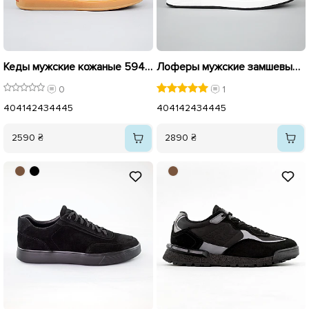
Кеды мужские кожаные 594528 Черные
Лоферы мужские замшевые 594533 Черные
0
1
40
41
42
43
44
45
40
41
42
43
44
45
2590 ₴
2890 ₴