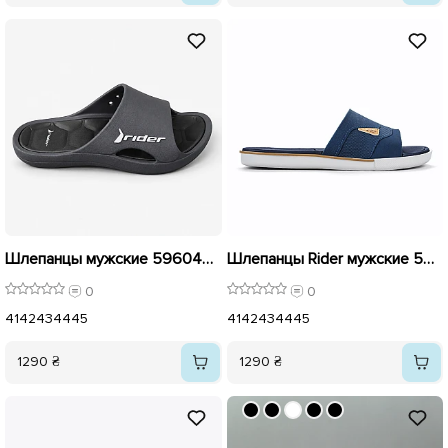
Шлепанцы мужские 596049 Черные
Шлепанцы Rider мужские 596044 Синие
0
0
41
42
43
44
45
41
42
43
44
45
1290 ₴
1290 ₴