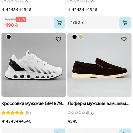
0
0
41
42
43
44
45
46
41
42
43
44
45
46
1590 ₴
-25%
1890 ₴
1190 ₴
Кроссовки мужские 594879 Белые
Лоферы мужские замшевые 594777 Коричневые
1
0
41
42
43
44
45
46
43
45