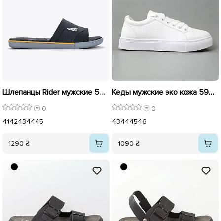
Шлепанцы Rider мужские 596042 Черные
Кеды мужские эко кожа 595765 Белые
0
0
41
42
43
44
45
43
44
45
46
1290 ₴
1090 ₴