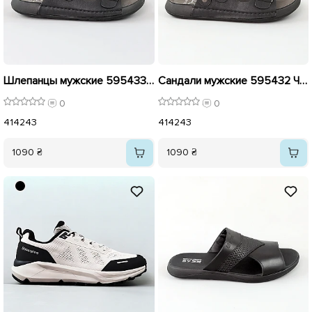
Шлепанцы мужские 595433 Черные
Сандали мужские 595432 Черные
0
0
41
42
43
41
42
43
1090 ₴
1090 ₴