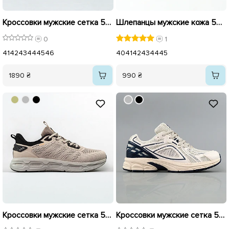
Кроссовки мужские сетка 595411 Бежевые
Шлепанцы мужские кожа 594589 Черные
0
1
41
42
43
44
45
46
40
41
42
43
44
45
1890 ₴
990 ₴
Кроссовки мужские сетка 595080 Бежевый распродажа
Кроссовки мужские сетка 594905