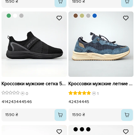
1590 ₴
1890 ₴
Кроссовки мужские сетка 594642 Черные
Кроссовки мужские летние 594373 Синие с коричневым
0
1
41
42
43
44
45
46
42
43
44
45
1590 ₴
1590 ₴