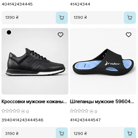
40
41
42
43
44
45
41
42
43
44
1390 ₴
1390 ₴
Кроссовки мужские кожаные на флисе 595604 Черные
Шлепанцы мужские 596048 Синие
0
0
39
40
41
42
43
44
45
46
41
42
43
44
45
47
3190 ₴
1290 ₴