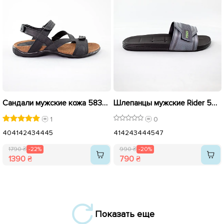
Сандали мужские кожа 583298 Черные распродажа
Шлепанцы мужские Rider 592276 Серые распродажа
1
0
40
41
42
43
44
45
41
42
43
44
45
47
1790 ₴
-22%
990 ₴
-20%
1390 ₴
790 ₴
Показать еще