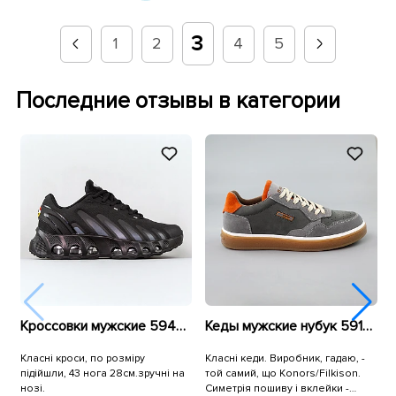
3
1
2
4
5
Последние отзывы в категории
Кроссовки мужские 594878 Черные
Кеды мужские нубук 591350 Серые
Класні кроси, по розміру
Класні кеди. Виробник, гадаю, -
К
підійшли, 43 нога 28см.зручні на
той самий, що Konors/Filkison.
б
нозі.
Симетрія пошиву і вклейки -
х