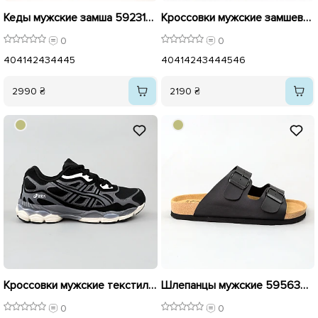
Кеды мужские замша 592313 Черные
Кроссовки мужские замшевые с эко кожей 594894 Черный
0
0
40
41
42
43
44
45
40
41
42
43
44
45
46
2990 ₴
2190 ₴
Кроссовки мужские текстиль 596133 Черные
Шлепанцы мужские 595630 Черные
0
0