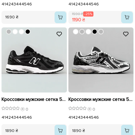
41
42
43
44
45
46
41
42
43
44
45
46
1590 ₴
-25%
1690 ₴
1190 ₴
Кроссовки мужские сетка 594755 Черные
Кроссовки мужские сетка 594757 Серебристо-черные
0
0
41
42
43
44
45
46
41
42
43
44
45
46
1890 ₴
1890 ₴