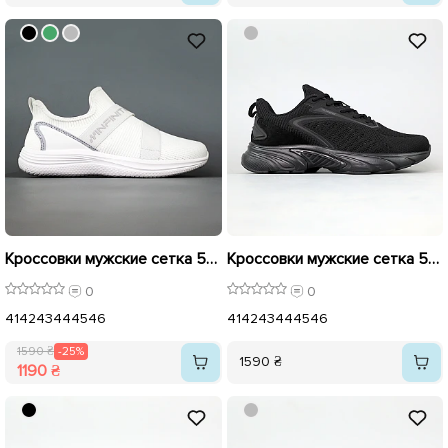
Кроссовки мужские сетка 594643 Белые распродажа
Кроссовки мужские сетка 594650 Черные
0
0
41
42
43
44
45
46
41
42
43
44
45
46
1590 ₴
-25%
1590 ₴
1190 ₴