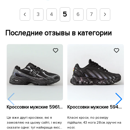
5
3
4
6
7
Последние отзывы в категории
Кроссовки мужские 596129 Черные
Кроссовки мужские 594878 Черные
Це вже другі кросівки, які я
Класні кроси, по розміру
К
замовляю на цьому сайті, і можу
підійшли, 43 нога 28см.зручні на
т
сказати одне: тут найкраща якість
нозі.
С