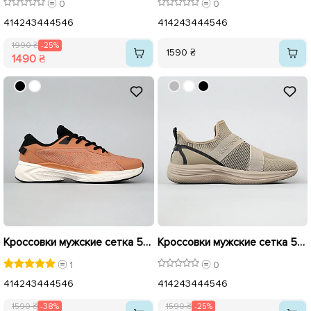
0
0
41
42
43
44
45
46
41
42
43
44
45
46
1990 ₴
-25%
1590 ₴
1490 ₴
Кроссовки мужские сетка 594645 Рыжие распродажа
Кроссовки мужские сетка 594641 Хаки распродажа
1
0
41
42
43
44
45
46
41
42
43
44
45
46
1590 ₴
-38%
1590 ₴
-25%