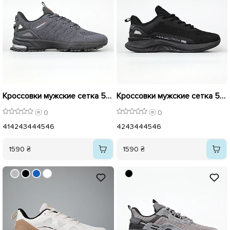
Кроссовки мужские сетка 594659 Серые
Кроссовки мужские сетка 594654 Черные
0
0
41
42
43
44
45
46
42
43
44
45
46
1590 ₴
1590 ₴