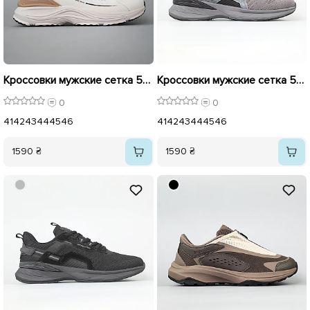
Кроссовки мужские сетка 594394 Молочные
Кроссовки мужские сетка 594648 Серые
0
0
41
42
43
44
45
46
41
42
43
44
45
46
1590 ₴
1590 ₴