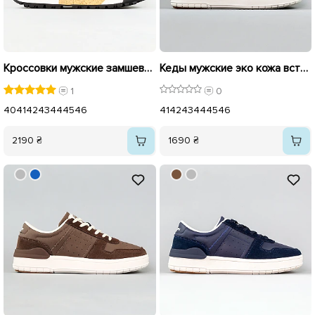
Кроссовки мужские замшевые с эко кожей 594893 Коричневый
Кеды мужские эко кожа вставка замш 594887 Бежевые
1
0
40
41
42
43
44
45
46
41
42
43
44
45
46
2190 ₴
1690 ₴