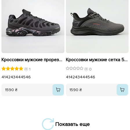
Кроссовки мужские прорезиненные 593463 Черные
Кроссовки мужские сетка 594466 Серые
1
0
41
42
43
44
45
46
41
42
43
44
45
46
1590 ₴
1590 ₴
Показать еще