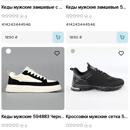
Кеды мужские замшевые с эко кожей 594892 Шоколад
Кеды мужские замшевые 594891
0
0
41
42
43
44
45
46
41
42
43
44
45
46
1890 ₴
1890 ₴
Кеды мужские 594883 Черно-белые
Кроссовки мужские сетка 594658 Черные распродажа
0
0